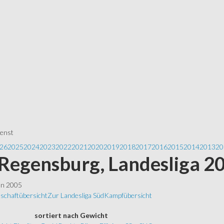
ienst
26
2025
2024
2023
2022
2021
2020
2019
2018
2017
2016
2015
2014
2013
20
Regensburg, Landesliga 2
ln 2005
schaftübersicht
Zur Landesliga Süd
Kampfübersicht
sortiert
nach Gewicht