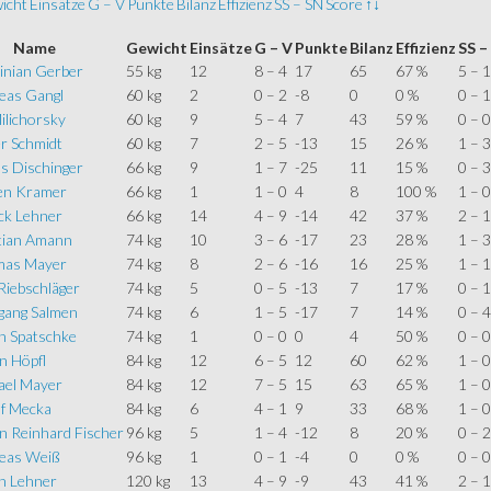
icht
Einsätze
G – V
Punkte
Bilanz
Effizienz
SS – SN
Score
↑↓
Name
Gewicht
Einsätze
G – V
Punkte
Bilanz
Effizienz
SS –
inian Gerber
55 kg
12
8 – 4
17
65
67 %
5 – 1
eas Gangl
60 kg
2
0 – 2
-8
0
0 %
0 – 1
Milichorsky
60 kg
9
5 – 4
7
43
59 %
0 – 0
r Schmidt
60 kg
7
2 – 5
-13
15
26 %
1 – 3
s Dischinger
66 kg
9
1 – 7
-25
11
15 %
0 – 3
fen Kramer
66 kg
1
1 – 0
4
8
100 %
1 – 0
ck Lehner
66 kg
14
4 – 9
-14
42
37 %
2 – 1
tian Amann
74 kg
10
3 – 6
-17
23
28 %
1 – 3
as Mayer
74 kg
8
2 – 6
-16
16
25 %
1 – 1
Riebschläger
74 kg
5
0 – 5
-13
7
17 %
0 – 1
gang Salmen
74 kg
6
1 – 5
-17
7
14 %
0 – 4
n Spatschke
74 kg
1
0 – 0
0
4
50 %
0 – 0
n Höpfl
84 kg
12
6 – 5
12
60
62 %
1 – 0
ael Mayer
84 kg
12
7 – 5
15
63
65 %
1 – 0
f Mecka
84 kg
6
4 – 1
9
33
68 %
1 – 0
n Reinhard Fischer
96 kg
5
1 – 4
-12
8
20 %
0 – 2
eas Weiß
96 kg
1
0 – 1
-4
0
0 %
0 – 0
n Lehner
120 kg
13
4 – 9
-9
43
41 %
2 – 1