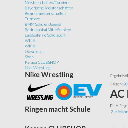
Meisterschaften/Turniere
Bayerische Meisterschaften
Bezirksmeisterschaften
Turniere
BMM Schüler/Jugend
Bezirkspokal Mittelfranken
Landesfinale Schulsport
WK II
WK III
Downloads
Shop
Kempa CLUBSHOP
Nike Wrestling
Nike
Wrestling
Ergebnisd
Saison:
20
AC 
FILA Rege
Ringen
macht Schule
Zur Mann