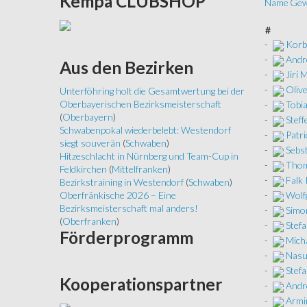
Kempa
CLUBSHOP
Name
Gew
#
-
Korb
-
Andr
Aus
den Bezirken
-
Jiri 
-
Olive
Unterföhring holt die Gesamtwertung bei der
Oberbayerischen Bezirksmeisterschaft
-
Tobia
(
Oberbayern
)
-
Stef
Schwabenpokal wiederbelebt: Westendorf
-
Patri
siegt souverän
(
Schwaben
)
-
Sebs
Hitzeschlacht in Nürnberg und Team-Cup in
-
Thom
Feldkirchen
(
Mittelfranken
)
-
Falk 
Bezirkstraining in Westendorf
(
Schwaben
)
-
Wolf
Oberfränkische 2026 – Eine
Bezirksmeisterschaft mal anders!
-
Simo
(
Oberfranken
)
-
Stefa
Förderprogramm
-
Mich
-
Nasu
-
Stefa
Kooperationspartner
-
Andr
-
Armi