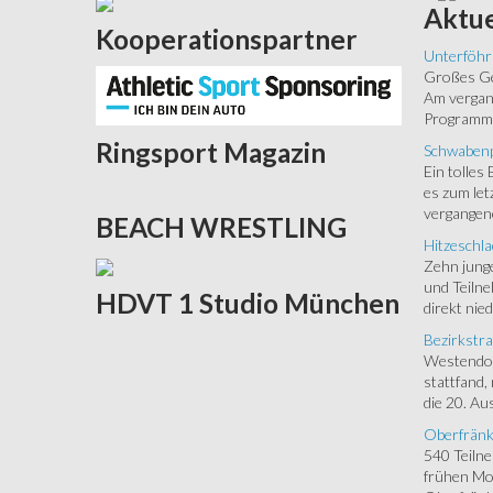
Aktue
Kooperationspartner
Unterföhr
Großes Ged
Am vergang
Programm.
Ringsport
Magazin
Schwabenp
Ein tolles
es zum let
vergangen
BEACH
WRESTLING
Hitzeschla
Zehn junge
und Teilne
HDVT
1 Studio München
direkt nied
Bezirkstra
Westendorf
stattfand,
die 20. Aus
Oberfränk
540 Teiln
frühen Mor