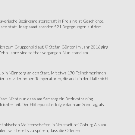
erische Bezirksmeisterschaft in Freising ist Geschichte.
assen statt. Insgesamt standen 521 Begegnungen auf dem
sich zum Gruppenbild auf. © Stefan Günter Im Jahr 2016 ging
Zehn Jahre sind seither vergangen. Nun stand am
up in Nürnberg an den Start. Mit etwa 170 Teilnehmerinnen
r trotz der hohen Temperaturen, die auch in der Halle nicht
e. Nicht nur, dass am Samstag ein Bezirkstraining
ichter teil. Der Höhepunkt erfolgte dann am Sonntag, als
änkischen Meisterschaften in Neustadt bei Coburg Als am
fen, war bereits zu spüren, dass die Offenen