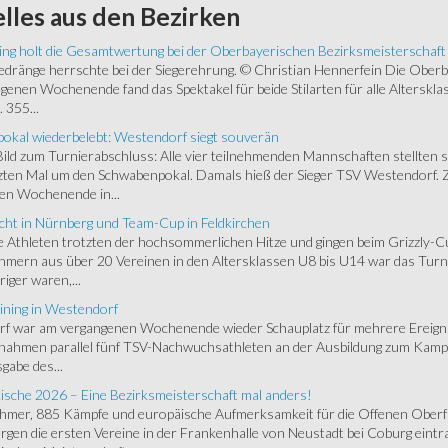
lles
aus den Bezirken
ing holt die Gesamtwertung bei der Oberbayerischen Bezirksmeisterschaft
ränge herrschte bei der Siegerehrung. © Christian Hennerfein Die Oberbay
enen Wochenende fand das Spektakel für beide Stilarten für alle Alterskl
 355...
okal wiederbelebt: Westendorf siegt souverän
 Bild zum Turnierabschluss: Alle vier teilnehmenden Mannschaften stellten 
zten Mal um den Schwabenpokal. Damals hieß der Sieger TSV Westendorf. 
en Wochenende in...
cht in Nürnberg und Team-Cup in Feldkirchen
 Athleten trotzten der hochsommerlichen Hitze und gingen beim Grizzly-C
hmern aus über 20 Vereinen in den Altersklassen U8 bis U14 war das Turnie
riger waren,...
ining in Westendorf
 war am vergangenen Wochenende wieder Schauplatz für mehrere Ereigniss
 nahmen parallel fünf TSV-Nachwuchsathleten an der Ausbildung zum Kampfr
gabe des...
ische 2026 – Eine Bezirksmeisterschaft mal anders!
ehmer, 885 Kämpfe und europäische Aufmerksamkeit für die Offenen Oberfr
gen die ersten Vereine in der Frankenhalle von Neustadt bei Coburg eintra