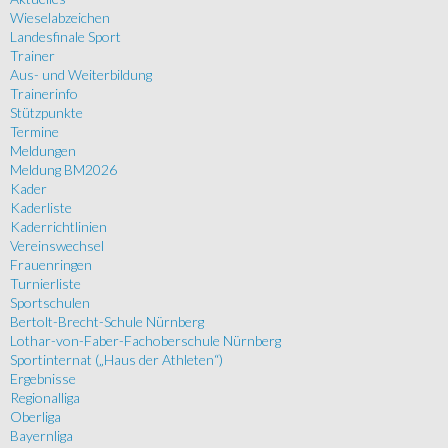
Wieselabzeichen
Landesfinale Sport
Trainer
Aus- und Weiterbildung
Trainerinfo
Stützpunkte
Termine
Meldungen
Meldung BM2026
Kader
Kaderliste
Kaderrichtlinien
Vereinswechsel
Frauenringen
Turnierliste
Sportschulen
Bertolt-Brecht-Schule Nürnberg
Lothar-von-Faber-Fachoberschule Nürnberg
Sportinternat („Haus der Athleten“)
Ergebnisse
Regionalliga
Oberliga
Bayernliga