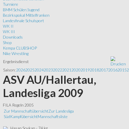
Turniere
BMM Schüler/Jugend
Bezirkspokal Mittelfranken
Landesfinale Schulsport
WK II
WK III
Downloads
Shop
Kempa CLUBSHOP
Nike Wrestling
Ergebnisdienst
Saison:
2026
2025
2024
2023
2022
2021
2020
2019
2018
2017
2016
2015
2
ASV AU/Hallertau,
Landesliga 2009
FILA Regeln 2005
Zur Mannschaftübersicht
Zur Landesliga
Süd
Kampfübersicht
Mannschaftsliste
Hasan Soykan - 74 kg