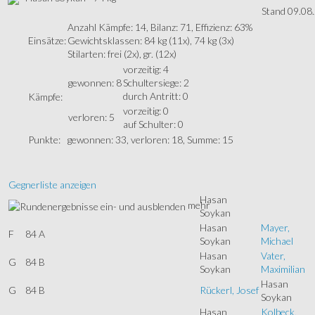
Stand 09.08
Anzahl Kämpfe: 14, Bilanz: 71, Effizienz: 63%
Einsätze:
Gewichtsklassen: 84 kg (11x), 74 kg (3x)
Stilarten: frei (2x), gr. (12x)
vorzeitig: 4
gewonnen: 8
Schultersiege: 2
durch Antritt: 0
Kämpfe:
vorzeitig: 0
verloren: 5
auf Schulter: 0
Punkte:
gewonnen: 33, verloren: 18, Summe: 15
Gegnerliste anzeigen
Hasan
mehr
Soykan
Hasan
Mayer,
F
84 A
Soykan
Michael
Hasan
Vater,
G
84 B
Soykan
Maximilian
Hasan
G
84 B
Rückerl, Josef
Soykan
Hasan
Kolbeck,