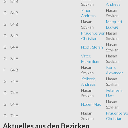
G
84 B
Soykan
Andreas
Pfnür,
Hasan
G
84 B
Andreas
Soykan
Hasan
Marquart,
G
84 B
Soykan
Ludwig
Frauenberger,
Hasan
G
84 B
Christian
Soykan
Hasan
G
84 A
Höpfl, Stefan
Soykan
Vater,
Hasan
G
84 A
Maximilian
Soykan
Hasan
Kunz,
F
84 B
Soykan
Alexander
Kolbeck,
Hasan
G
74 A
Andreas
Soykan
Hasan
Petersen,
G
74 A
Soykan
Uwe
Hasan
G
84 A
Noder, Max
Soykan
Hasan
Frauenberge
G
74 A
Soykan
Christian
Aktuelles
aus den Bezirken