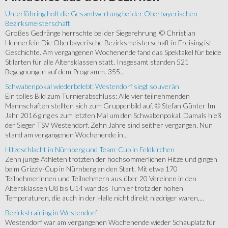
Unterföhring holt die Gesamtwertung bei der Oberbayerischen
Bezirksmeisterschaft
Großes Gedränge herrschte bei der Siegerehrung. © Christian
Hennerfein Die Oberbayerische Bezirksmeisterschaft in Freising ist
Geschichte. Am vergangenen Wochenende fand das Spektakel für beide
Stilarten für alle Altersklassen statt. Insgesamt standen 521
Begegnungen auf dem Programm. 355...
Schwabenpokal wiederbelebt: Westendorf siegt souverän
Ein tolles Bild zum Turnierabschluss: Alle vier teilnehmenden
Mannschaften stellten sich zum Gruppenbild auf. © Stefan Günter Im
Jahr 2016 ging es zum letzten Mal um den Schwabenpokal. Damals hieß
der Sieger TSV Westendorf. Zehn Jahre sind seither vergangen. Nun
stand am vergangenen Wochenende in...
Hitzeschlacht in Nürnberg und Team-Cup in Feldkirchen
Zehn junge Athleten trotzten der hochsommerlichen Hitze und gingen
beim Grizzly-Cup in Nürnberg an den Start. Mit etwa 170
Teilnehmerinnen und Teilnehmern aus über 20 Vereinen in den
Altersklassen U8 bis U14 war das Turnier trotz der hohen
Temperaturen, die auch in der Halle nicht direkt niedriger waren,...
Bezirkstraining in Westendorf
Westendorf war am vergangenen Wochenende wieder Schauplatz für