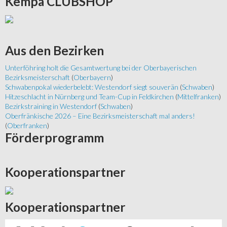
Kempa
CLUBSHOP
Aus
den Bezirken
Unterföhring holt die Gesamtwertung bei der Oberbayerischen
Bezirksmeisterschaft
(
Oberbayern
)
Schwabenpokal wiederbelebt: Westendorf siegt souverän
(
Schwaben
)
Hitzeschlacht in Nürnberg und Team-Cup in Feldkirchen
(
Mittelfranken
)
Bezirkstraining in Westendorf
(
Schwaben
)
Oberfränkische 2026 – Eine Bezirksmeisterschaft mal anders!
(
Oberfranken
)
Förderprogramm
Kooperationspartner
Kooperationspartner