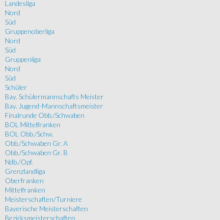
Landesliga
Nord
Süd
Gruppenoberliga
Nord
Süd
Gruppenliga
Nord
Süd
Schüler
Bay. Schülermannschafts Meister
Bay. Jugend-Mannschaftsmeister
Finalrunde Obb./Schwaben
BOL Mittelfranken
BOL Obb./Schw.
Obb./Schwaben Gr. A
Obb./Schwaben Gr. B
Ndb./Opf.
Grenzlandliga
Oberfranken
Mittelfranken
Meisterschaften/Turniere
Bayerische Meisterschaften
Bezirksmeisterschaften