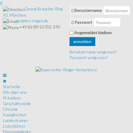
Georg-Brauchle-Ring
Benutzername
93, München
gs@brv-ringen.de
Passwort
+49 (0) 89/15702-370
Angemeldet bleiben
anmelden
Benutzername vergessen?
Passwort vergessen?
Startseite
Wir über uns
Präsidium
Geschäftsstelle
Chronik
Kampfrichter
Landestrainer
Listenführer
Ehrenmitglieder