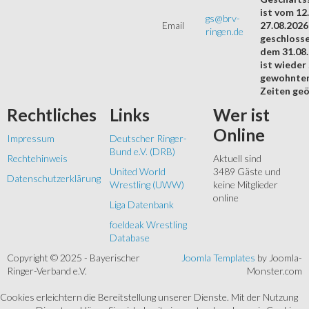
ist vom 12.
gs@brv-
Email
27.08.2026
ringen.de
geschloss
dem 31.08
ist wieder
gewohnte
Zeiten geö
Rechtliches
Links
Wer
ist
Online
Impressum
Deutscher Ringer-
Bund e.V. (DRB)
Rechtehinweis
Aktuell sind
United World
3489 Gäste und
Datenschutzerklärung
Wrestling (UWW)
keine Mitglieder
online
Liga Datenbank
foeldeak Wrestling
Database
Copyright © 2025 - Bayerischer
Joomla Templates
by Joomla-
Ringer-Verband e.V.
Monster.com
Cookies erleichtern die Bereitstellung unserer Dienste. Mit der Nutzung