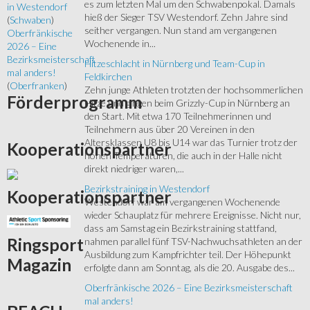
es zum letzten Mal um den Schwabenpokal. Damals
in Westendorf
hieß der Sieger TSV Westendorf. Zehn Jahre sind
(
Schwaben
)
seither vergangen. Nun stand am vergangenen
Oberfränkische
Wochenende in...
2026 – Eine
Bezirksmeisterschaft
Hitzeschlacht in Nürnberg und Team-Cup in
mal anders!
Feldkirchen
(
Oberfranken
)
Zehn junge Athleten trotzten der hochsommerlichen
Förderprogramm
Hitze und gingen beim Grizzly-Cup in Nürnberg an
den Start. Mit etwa 170 Teilnehmerinnen und
Teilnehmern aus über 20 Vereinen in den
Altersklassen U8 bis U14 war das Turnier trotz der
Kooperationspartner
hohen Temperaturen, die auch in der Halle nicht
direkt niedriger waren,...
Bezirkstraining in Westendorf
Kooperationspartner
Westendorf war am vergangenen Wochenende
wieder Schauplatz für mehrere Ereignisse. Nicht nur,
dass am Samstag ein Bezirkstraining stattfand,
Ringsport
nahmen parallel fünf TSV-Nachwuchsathleten an der
Ausbildung zum Kampfrichter teil. Der Höhepunkt
Magazin
erfolgte dann am Sonntag, als die 20. Ausgabe des...
Oberfränkische 2026 – Eine Bezirksmeisterschaft
mal anders!