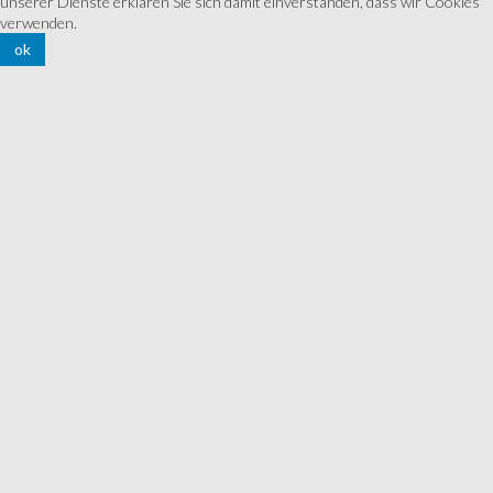
unserer Dienste erklären Sie sich damit einverstanden, dass wir Cookies
verwenden.
ok