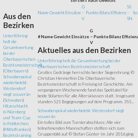
sortiert
nach Gewicht
G
SS
Name
Gewicht
Einsätze
–
Punkte
Bilanz
Effizienz
–
Sc
Aus
den
V
SN
Bezirken
G
Unterföhring
#
Name
Gewicht
Einsätze
–
Punkte
Bilanz
Effizien
holt die
V
Gesamtwertung
Aktuelles
aus den Bezirken
bei der
Oberbayerischen
Unterföhring holt die Gesamtwertung bei der
Bezirksmeisterschaft
Oberbayerischen Bezirksmeisterschaft
(
Oberbayern
)
Großes Gedränge herrschte bei der Siegerehrung. ©
Schwabenpokal
Christian Hennerfein Die Oberbayerische
wiederbelebt:
Bezirksmeisterschaft in Freising ist Geschichte. Am
Westendorf
vergangenen Wochenende fand das Spektakel für
siegt souverän
beide Stilarten für alle Altersklassen statt. Insgesamt
(
Schwaben
)
standen 521 Begegnungen auf dem Programm. 355...
Hitzeschlacht
Schwabenpokal wiederbelebt: Westendorf siegt
in Nürnberg
souverän
und Team-Cup
Ein tolles Bild zum Turnierabschluss: Alle vier
in Feldkirchen
teilnehmenden Mannschaften stellten sich zum
(
Mittelfranken
)
Gruppenbild auf. © Stefan Günter Im Jahr 2016 ging
Bezirkstraining