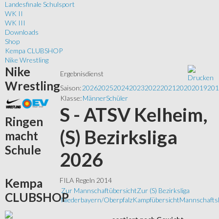
Landesfinale Schulsport
WK II
WK III
Downloads
Shop
Kempa CLUBSHOP
Nike Wrestling
Nike
Ergebnisdienst
Wrestling
Saison:
2026
2025
2024
2023
2022
2021
2020
2019
201
Klasse:
Männer
Schüler
S - ATSV Kelheim,
Ringen
(S) Bezirksliga
macht
Schule
2026
Kempa
FILA Regeln 2014
Zur Mannschaftübersicht
Zur (S) Bezirksliga
CLUBSHOP
Niederbayern/Oberpfalz
Kampfübersicht
Mannschaftsl