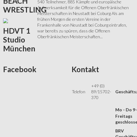
BEACH
540 Teilnehmer, 885 Kämpfe und europäische
Aufmerksamkeit für die Offenen Oberfränkischen
WRESTLING
Meisterschaften in Neustadt bei Coburg Als am
frühen Morgen die ersten Vereine in der
Frankenhalle von Neustadt bei Coburg eintrafen,
HDVT
1
war bereits zu spüren, dass die Offenen
Oberfränkischen Meisterschaften...
Studio
München
Facebook
Kontakt
+49 (0)
Telefon
89/15702-
Geschäfts
370
Mo - Do 9
Freitags
geschloss
BRV
Geschäftss