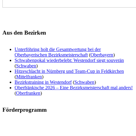
Aus
den Bezirken
Unterföhring holt die Gesamtwertung bei der
Oberbayerischen Bezirksmeisterschaft
(
Oberbayern
)
Schwabenpokal wiederbelebt: Westendorf siegt souverän
(
Schwaben
)
Hitzeschlacht in Nürnberg und Team-Cup in Feldkirchen
(
Mittelfranken
)
Bezirkstraining in Westendorf
(
Schwaben
)
Oberfränkische 2026 – Eine Bezirksmeisterschaft mal anders!
(
Oberfranken
)
Förderprogramm