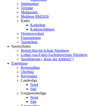
Stützpunkte
Termine
Meldungen
Meldung BM2026
Kader
Kaderliste
Kaderrichtlinien
Vereinswechsel
Frauenringen
Turnierliste
Sportschulen
Bertolt-Brecht-Schule Nürnberg
Lothar-von-Faber-Fachoberschule Nürnberg
Sportinternat („Haus der Athleten“)
Ergebnisse
Regionalliga
Oberliga
Bayernliga
Landesliga
Nord
Süd
Gruppenoberliga
Nord
Süd
Gruppenliga