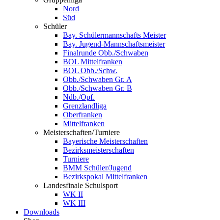
Nord
Süd
Schüler
Bay. Schülermannschafts Meister
Bay. Jugend-Mannschaftsmeister
Finalrunde Obb./Schwaben
BOL Mittelfranken
BOL Obb./Schw.
Obb./Schwaben Gr. A
Obb./Schwaben Gr. B
Ndb./Opf.
Grenzlandliga
Oberfranken
Mittelfranken
Meisterschaften/Turniere
Bayerische Meisterschaften
Bezirksmeisterschaften
Turniere
BMM Schüler/Jugend
Bezirkspokal Mittelfranken
Landesfinale Schulsport
WK II
WK III
Downloads