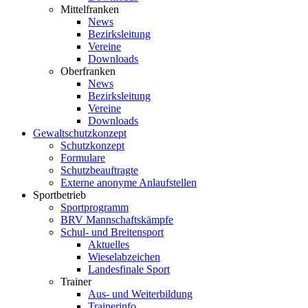
Mittelfranken
News
Bezirksleitung
Vereine
Downloads
Oberfranken
News
Bezirksleitung
Vereine
Downloads
Gewaltschutzkonzept
Schutzkonzept
Formulare
Schutzbeauftragte
Externe anonyme Anlaufstellen
Sportbetrieb
Sportprogramm
BRV Mannschaftskämpfe
Schul- und Breitensport
Aktuelles
Wieselabzeichen
Landesfinale Sport
Trainer
Aus- und Weiterbildung
Trainerinfo