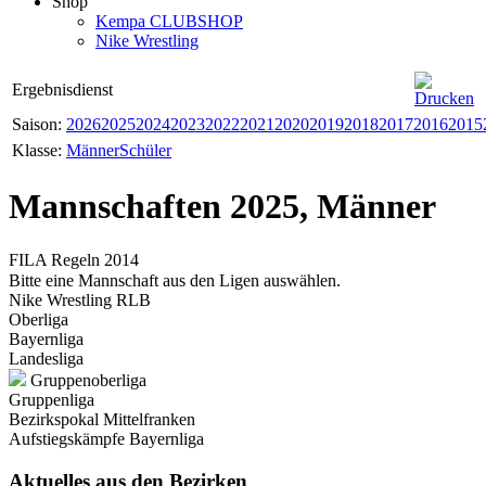
Shop
Kempa CLUBSHOP
Nike Wrestling
Ergebnisdienst
Saison:
2026
2025
2024
2023
2022
2021
2020
2019
2018
2017
2016
2015
Klasse:
Männer
Schüler
Mannschaften 2025, Männer
FILA Regeln 2014
Bitte eine Mannschaft aus den Ligen auswählen.
Nike Wrestling RLB
Oberliga
Bayernliga
Landesliga
Gruppenoberliga
Gruppenliga
Bezirkspokal Mittelfranken
Aufstiegskämpfe Bayernliga
Aktuelles
aus den Bezirken