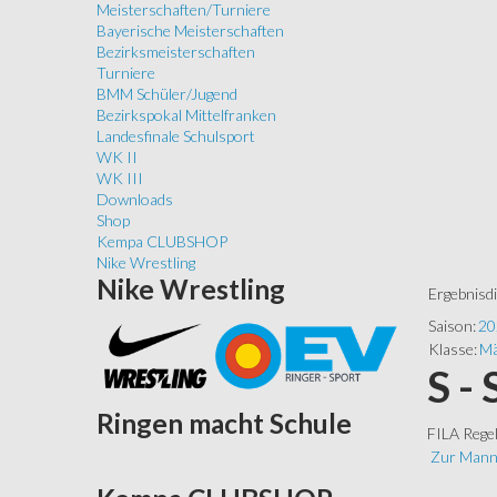
Meisterschaften/Turniere
Bayerische Meisterschaften
Bezirksmeisterschaften
Turniere
BMM Schüler/Jugend
Bezirkspokal Mittelfranken
Landesfinale Schulsport
WK II
WK III
Downloads
Shop
Kempa CLUBSHOP
Nike Wrestling
Nike
Wrestling
Ergebnisd
Saison:
20
Klasse:
Mä
S -
Ringen
macht Schule
FILA Rege
Zur Mann