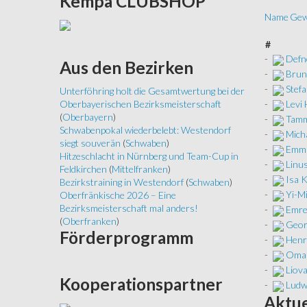
Kempa
CLUBSHOP
Name
Gew
#
-
Defn
Aus
den Bezirken
-
Brun
-
Stefa
Unterföhring holt die Gesamtwertung bei der
-
Levi
Oberbayerischen Bezirksmeisterschaft
(
Oberbayern
)
-
Tamm
Schwabenpokal wiederbelebt: Westendorf
-
Micha
siegt souverän
(
Schwaben
)
-
Emma
Hitzeschlacht in Nürnberg und Team-Cup in
-
Linu
Feldkirchen
(
Mittelfranken
)
-
Isa 
Bezirkstraining in Westendorf
(
Schwaben
)
-
Yi-Mi
Oberfränkische 2026 – Eine
Bezirksmeisterschaft mal anders!
-
Emre
(
Oberfranken
)
-
Geor
Förderprogramm
-
Henr
-
Omar
-
Liov
Kooperationspartner
-
Ludw
Aktue