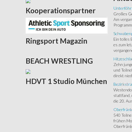
Unterföhr
Kooperationspartner
Großes Ged
Am vergang
Programm.
Schwabenp
Ein tolles
Ringsport
Magazin
es zum let
vergangen
Hitzeschla
BEACH
WRESTLING
Zehn junge
und Teilne
direkt nied
HDVT
1 Studio München
Bezirkstra
Westendorf
stattfand,
die 20. Aus
Oberfränk
540 Teiln
frühen Mor
Oberfränki