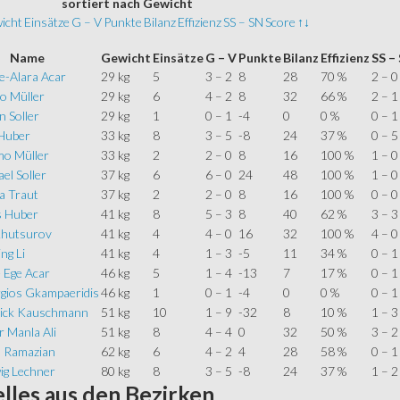
sortiert
nach Gewicht
icht
Einsätze
G – V
Punkte
Bilanz
Effizienz
SS – SN
Score
↑↓
Name
Gewicht
Einsätze
G – V
Punkte
Bilanz
Effizienz
SS –
e-Alara Acar
29 kg
5
3 – 2
8
28
70 %
2 – 0
o Müller
29 kg
6
4 – 2
8
32
66 %
2 – 1
n Soller
29 kg
1
0 – 1
-4
0
0 %
0 – 1
 Huber
33 kg
8
3 – 5
-8
24
37 %
0 – 5
o Müller
33 kg
2
2 – 0
8
16
100 %
1 – 0
el Soller
37 kg
6
6 – 0
24
48
100 %
1 – 0
 Traut
37 kg
2
2 – 0
8
16
100 %
0 – 0
s Huber
41 kg
8
5 – 3
8
40
62 %
3 – 3
Khutsurov
41 kg
4
4 – 0
16
32
100 %
4 – 0
ng Li
41 kg
4
1 – 3
-5
11
34 %
0 – 1
 Ege Acar
46 kg
5
1 – 4
-13
7
17 %
0 – 1
gios Gkampaeridis
46 kg
1
0 – 1
-4
0
0 %
0 – 1
ick Kauschmann
51 kg
10
1 – 9
-32
8
10 %
1 – 3
 Manla Ali
51 kg
8
4 – 4
0
32
50 %
3 – 2
a Ramazian
62 kg
6
4 – 2
4
28
58 %
0 – 1
ig Lechner
80 kg
8
3 – 5
-8
24
37 %
1 – 2
lles
aus den Bezirken