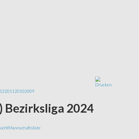
12
2011
2010
2009
S) Bezirksliga 2024
icht
Mannschaftsliste