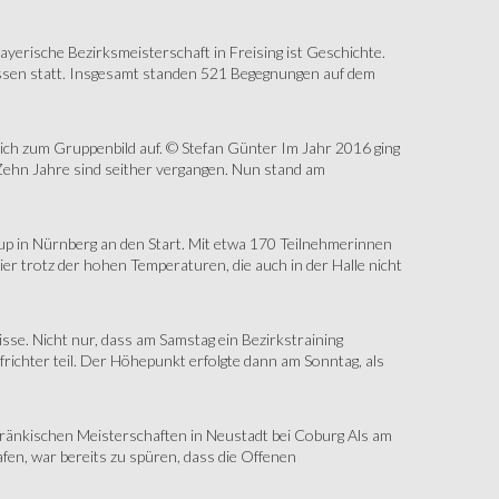
erische Bezirksmeisterschaft in Freising ist Geschichte.
assen statt. Insgesamt standen 521 Begegnungen auf dem
sich zum Gruppenbild auf. © Stefan Günter Im Jahr 2016 ging
Zehn Jahre sind seither vergangen. Nun stand am
up in Nürnberg an den Start. Mit etwa 170 Teilnehmerinnen
r trotz der hohen Temperaturen, die auch in der Halle nicht
e. Nicht nur, dass am Samstag ein Bezirkstraining
ichter teil. Der Höhepunkt erfolgte dann am Sonntag, als
änkischen Meisterschaften in Neustadt bei Coburg Als am
fen, war bereits zu spüren, dass die Offenen