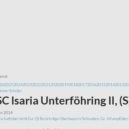
ienst
26
2025
2024
2023
2022
2021
2020
2019
2018
2017
2016
2015
2014
2013
20
nner
Schüler
 SC Isaria Unterföhring II, (
ln 2014
schaftübersicht
Zur (S) Bezirksliga Oberbayern/Schwaben Gr. A
Kampfübers