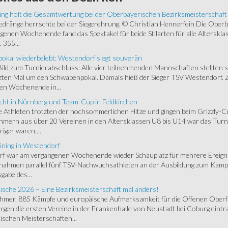
ing holt die Gesamtwertung bei der Oberbayerischen Bezirksmeisterschaft
ränge herrschte bei der Siegerehrung. © Christian Hennerfein Die Oberbay
enen Wochenende fand das Spektakel für beide Stilarten für alle Alterskl
 355...
okal wiederbelebt: Westendorf siegt souverän
 Bild zum Turnierabschluss: Alle vier teilnehmenden Mannschaften stellten 
zten Mal um den Schwabenpokal. Damals hieß der Sieger TSV Westendorf. 
en Wochenende in...
cht in Nürnberg und Team-Cup in Feldkirchen
 Athleten trotzten der hochsommerlichen Hitze und gingen beim Grizzly-C
hmern aus über 20 Vereinen in den Altersklassen U8 bis U14 war das Turnie
riger waren,...
ining in Westendorf
 war am vergangenen Wochenende wieder Schauplatz für mehrere Ereigniss
 nahmen parallel fünf TSV-Nachwuchsathleten an der Ausbildung zum Kampfr
gabe des...
ische 2026 – Eine Bezirksmeisterschaft mal anders!
ehmer, 885 Kämpfe und europäische Aufmerksamkeit für die Offenen Oberfr
gen die ersten Vereine in der Frankenhalle von Neustadt bei Coburg eintra
schen Meisterschaften...