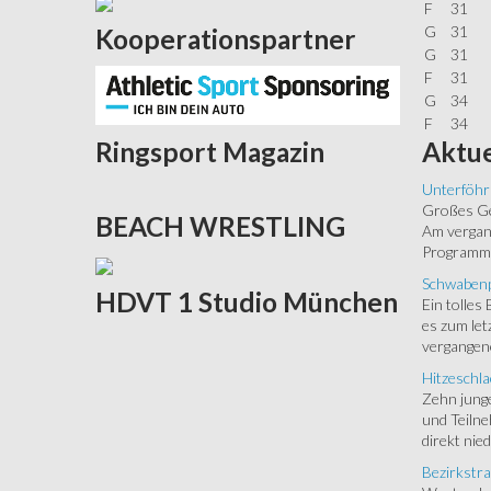
F
31
G
31
Kooperationspartner
G
31
F
31
G
34
F
34
Aktue
Ringsport
Magazin
Unterföhr
Großes Ged
BEACH
WRESTLING
Am vergang
Programm.
Schwabenp
HDVT
1 Studio München
Ein tolles
es zum let
vergangen
Hitzeschla
Zehn junge
und Teilne
direkt nied
Bezirkstra