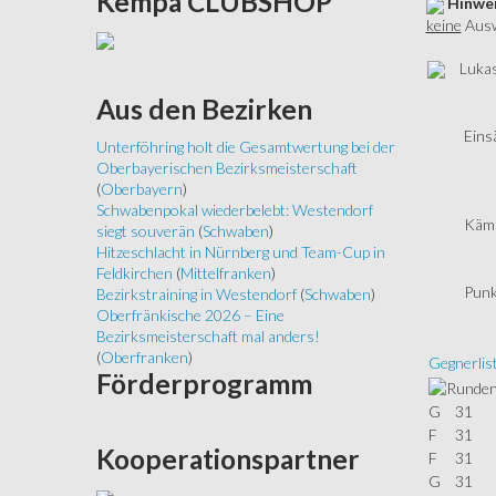
Kempa
CLUBSHOP
Hinwei
keine
Auswi
Lukas
Aus
den Bezirken
Eins
Unterföhring holt die Gesamtwertung bei der
Oberbayerischen Bezirksmeisterschaft
(
Oberbayern
)
Schwabenpokal wiederbelebt: Westendorf
Kämp
siegt souverän
(
Schwaben
)
Hitzeschlacht in Nürnberg und Team-Cup in
Feldkirchen
(
Mittelfranken
)
Punk
Bezirkstraining in Westendorf
(
Schwaben
)
Oberfränkische 2026 – Eine
Bezirksmeisterschaft mal anders!
(
Oberfranken
)
Gegnerlis
Förderprogramm
G
31
F
31
Kooperationspartner
F
31
G
31