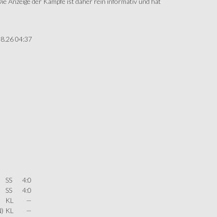
 Anzeige der Kämpfe ist daher rein informativ und hat
08.26 04:37
SS
4:0
SS
4:0
KL
—
N)
KL
—