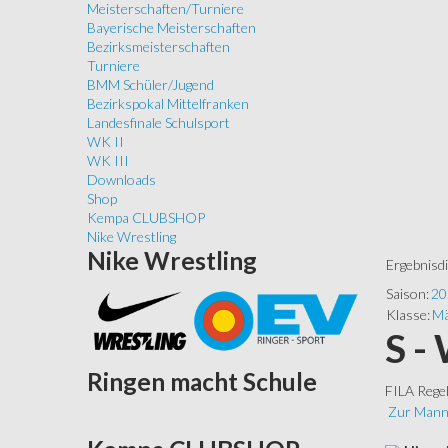
Meisterschaften/Turniere
Bayerische Meisterschaften
Bezirksmeisterschaften
Turniere
BMM Schüler/Jugend
Bezirkspokal Mittelfranken
Landesfinale Schulsport
WK II
WK III
Downloads
Shop
Kempa CLUBSHOP
Nike Wrestling
Nike
Wrestling
Ergebnisd
Saison:
20
Klasse:
Mä
S -
Ringen
macht Schule
FILA Rege
Zur Mann