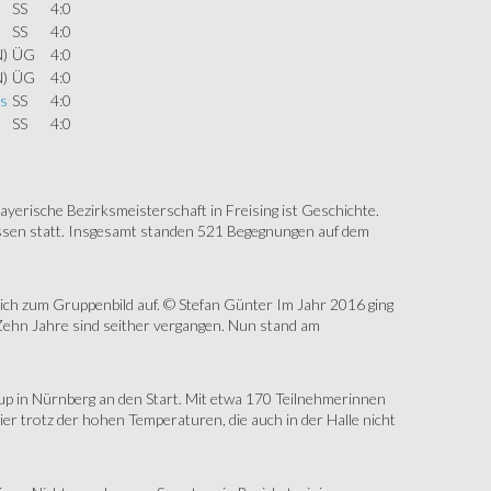
SS
4:0
SS
4:0
N)
ÜG
4:0
N)
ÜG
4:0
s
SS
4:0
SS
4:0
erische Bezirksmeisterschaft in Freising ist Geschichte.
assen statt. Insgesamt standen 521 Begegnungen auf dem
sich zum Gruppenbild auf. © Stefan Günter Im Jahr 2016 ging
Zehn Jahre sind seither vergangen. Nun stand am
up in Nürnberg an den Start. Mit etwa 170 Teilnehmerinnen
r trotz der hohen Temperaturen, die auch in der Halle nicht