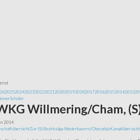
ienst
26
2025
2024
2023
2022
2021
2020
2019
2018
2017
2016
2015
2014
2013
20
nner
Schüler
 WKG Willmering/Cham, (S)
ln 2014
schaftübersicht
Zur (S) Bezirksliga Niederbayern/Oberpfalz
Kampfübersicht