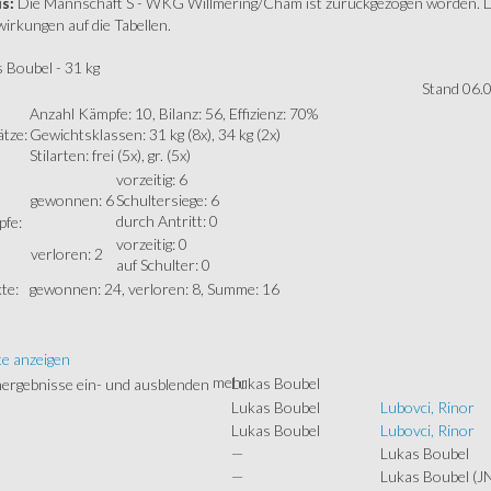
s:
Die Mannschaft S - WKG Willmering/Cham ist zurückgezogen worden. Die
rkungen auf die Tabellen.
 Boubel - 31 kg
Stand 06.
Anzahl Kämpfe: 10, Bilanz: 56, Effizienz: 70%
ätze:
Gewichtsklassen: 31 kg (8x), 34 kg (2x)
Stilarten: frei (5x), gr. (5x)
vorzeitig: 6
gewonnen: 6
Schultersiege: 6
durch Antritt: 0
fe:
vorzeitig: 0
verloren: 2
auf Schulter: 0
te:
gewonnen: 24, verloren: 8, Summe: 16
te anzeigen
mehr
Lukas Boubel
Lukas Boubel
Lubovci, Rinor
Lukas Boubel
Lubovci, Rinor
—
Lukas Boubel
—
Lukas Boubel
(J