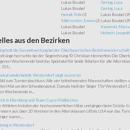
Lukas Boubel
Gering, Luca
Lukas Boubel
Gering, Luca
Heindl, Felix
(J)
Lukas Boubel
(J
Killersreiter, Emma
(J)
Lukas Boubel
(J
Lukas Boubel
Kaminski, Marcu
Lukas Boubel
Heimerl, Leopold
lles
aus den Bezirken
ing holt die Gesamtwertung bei der Oberbayerischen Bezirksmeisterschaft
ränge herrschte bei der Siegerehrung. © Christian Hennerfein Die Oberbay
enen Wochenende fand das Spektakel für beide Stilarten für alle Alterskl
 355...
okal wiederbelebt: Westendorf siegt souverän
 Bild zum Turnierabschluss: Alle vier teilnehmenden Mannschaften stellten 
zten Mal um den Schwabenpokal. Damals hieß der Sieger TSV Westendorf. 
en Wochenende in...
cht in Nürnberg und Team-Cup in Feldkirchen
 Athleten trotzten der hochsommerlichen Hitze und gingen beim Grizzly-C
hmern aus über 20 Vereinen in den Altersklassen U8 bis U14 war das Turnie
riger waren,...
ining in Westendorf