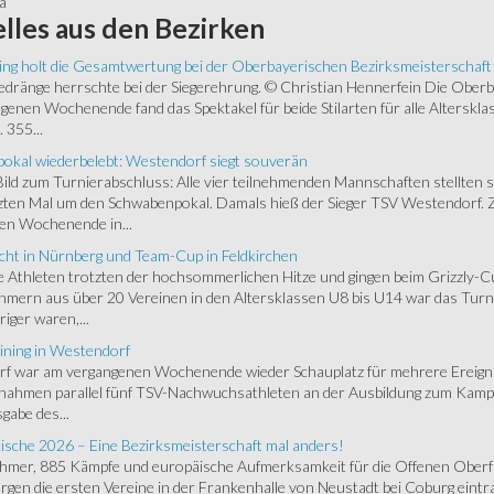
a
lles
aus den Bezirken
ing holt die Gesamtwertung bei der Oberbayerischen Bezirksmeisterschaft
ränge herrschte bei der Siegerehrung. © Christian Hennerfein Die Oberbay
enen Wochenende fand das Spektakel für beide Stilarten für alle Alterskl
 355...
okal wiederbelebt: Westendorf siegt souverän
 Bild zum Turnierabschluss: Alle vier teilnehmenden Mannschaften stellten 
zten Mal um den Schwabenpokal. Damals hieß der Sieger TSV Westendorf. 
en Wochenende in...
cht in Nürnberg und Team-Cup in Feldkirchen
 Athleten trotzten der hochsommerlichen Hitze und gingen beim Grizzly-C
hmern aus über 20 Vereinen in den Altersklassen U8 bis U14 war das Turnie
riger waren,...
ining in Westendorf
 war am vergangenen Wochenende wieder Schauplatz für mehrere Ereigniss
 nahmen parallel fünf TSV-Nachwuchsathleten an der Ausbildung zum Kampfr
gabe des...
ische 2026 – Eine Bezirksmeisterschaft mal anders!
ehmer, 885 Kämpfe und europäische Aufmerksamkeit für die Offenen Oberfr
gen die ersten Vereine in der Frankenhalle von Neustadt bei Coburg eintra