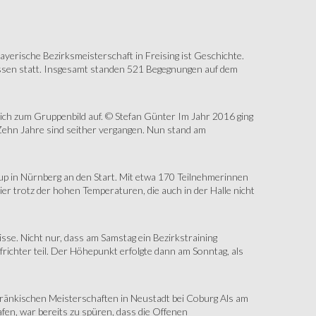
erische Bezirksmeisterschaft in Freising ist Geschichte.
assen statt. Insgesamt standen 521 Begegnungen auf dem
sich zum Gruppenbild auf. © Stefan Günter Im Jahr 2016 ging
Zehn Jahre sind seither vergangen. Nun stand am
up in Nürnberg an den Start. Mit etwa 170 Teilnehmerinnen
r trotz der hohen Temperaturen, die auch in der Halle nicht
e. Nicht nur, dass am Samstag ein Bezirkstraining
ichter teil. Der Höhepunkt erfolgte dann am Sonntag, als
änkischen Meisterschaften in Neustadt bei Coburg Als am
fen, war bereits zu spüren, dass die Offenen