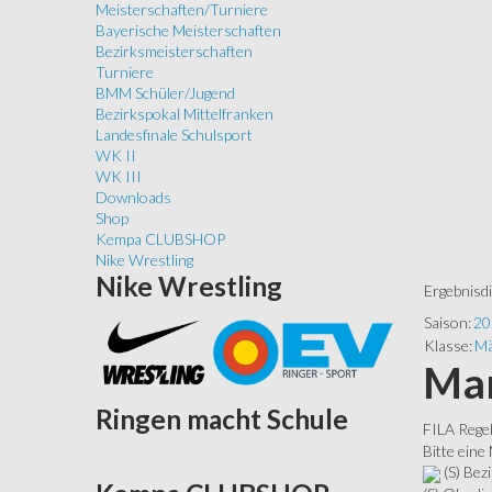
Meisterschaften/Turniere
Bayerische Meisterschaften
Bezirksmeisterschaften
Turniere
BMM Schüler/Jugend
Bezirkspokal Mittelfranken
Landesfinale Schulsport
WK II
WK III
Downloads
Shop
Kempa CLUBSHOP
Nike Wrestling
Nike
Wrestling
Ergebnisd
Saison:
20
Klasse:
Mä
Man
Ringen
macht Schule
FILA Rege
Bitte eine
(S) Bezi