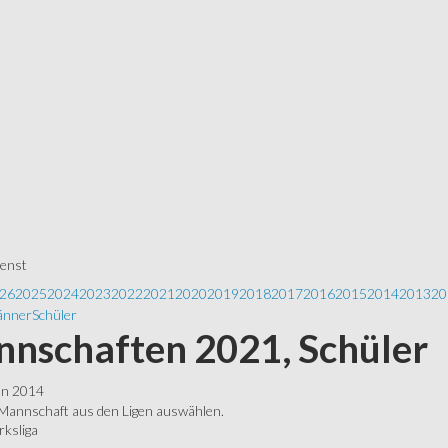
ienst
26
2025
2024
2023
2022
2021
2020
2019
2018
2017
2016
2015
2014
2013
20
nner
Schüler
nschaften 2021, Schüler
ln 2014
 Mannschaft aus den Ligen auswählen.
rksliga