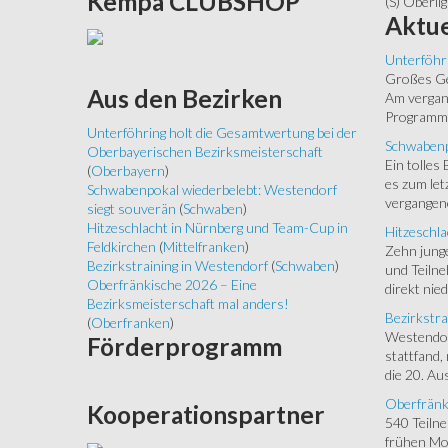
Kempa
CLUBSHOP
(S) Oberlig
Aktue
Unterföhr
Großes Ged
Aus
den Bezirken
Am vergang
Programm.
Unterföhring holt die Gesamtwertung bei der
Schwabenp
Oberbayerischen Bezirksmeisterschaft
Ein tolles
(
Oberbayern
)
es zum let
Schwabenpokal wiederbelebt: Westendorf
vergangen
siegt souverän
(
Schwaben
)
Hitzeschlacht in Nürnberg und Team-Cup in
Hitzeschla
Feldkirchen
(
Mittelfranken
)
Zehn junge
Bezirkstraining in Westendorf
(
Schwaben
)
und Teilne
Oberfränkische 2026 – Eine
direkt nied
Bezirksmeisterschaft mal anders!
Bezirkstra
(
Oberfranken
)
Westendorf
Förderprogramm
stattfand,
die 20. Aus
Oberfränk
Kooperationspartner
540 Teiln
frühen Mor