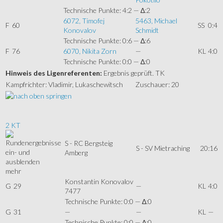
Technische Punkte: 4:2 — Δ:2
6072, Timofej
5463, Michael
F
60
SS
0:4
Konovalov
Schmidt
Technische Punkte: 0:6 — Δ:6
F
76
6070, Nikita Zorn
—
KL
4:0
Technische Punkte: 0:0 — Δ:0
Hinweis des Ligenreferenten:
Ergebnis geprüft. TK
Kampfrichter: Vladimir, Lukaschewitsch
Zuschauer: 20
2 KT
S - RC Bergsteig
S - SV Mietraching
20:16
Amberg
mehr
Konstantin Konovalov
G
29
—
KL
4:0
7477
Technische Punkte: 0:0 — Δ:0
G
31
—
—
KL
—
Technische Punkte: 0:0 — Δ:0