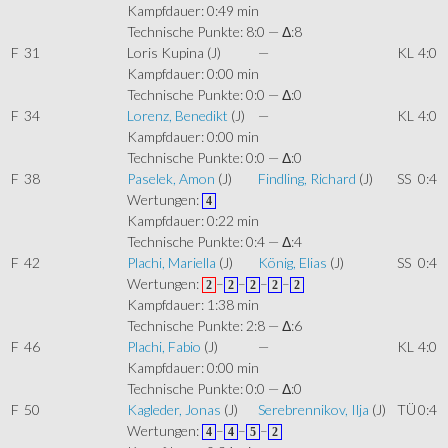
Kampfdauer: 0:49 min
Technische Punkte: 8:0 — Δ:8
F
31
Loris Kupina
(J)
—
KL
4:0
Kampfdauer: 0:00 min
Technische Punkte: 0:0 — Δ:0
F
34
Lorenz, Benedikt
(J)
—
KL
4:0
Kampfdauer: 0:00 min
Technische Punkte: 0:0 — Δ:0
F
38
Paselek, Amon
(J)
Findling, Richard
(J)
SS
0:4
Wertungen:
4
Kampfdauer: 0:22 min
Technische Punkte: 0:4 — Δ:4
F
42
Plachi, Mariella
(J)
König, Elias
(J)
SS
0:4
Wertungen:
–
–
–
–
2
2
2
2
2
Kampfdauer: 1:38 min
Technische Punkte: 2:8 — Δ:6
F
46
Plachi, Fabio
(J)
—
KL
4:0
Kampfdauer: 0:00 min
Technische Punkte: 0:0 — Δ:0
F
50
Kagleder, Jonas
(J)
Serebrennikov, Ilja
(J)
TÜ
0:4
Wertungen:
–
–
–
4
4
5
2