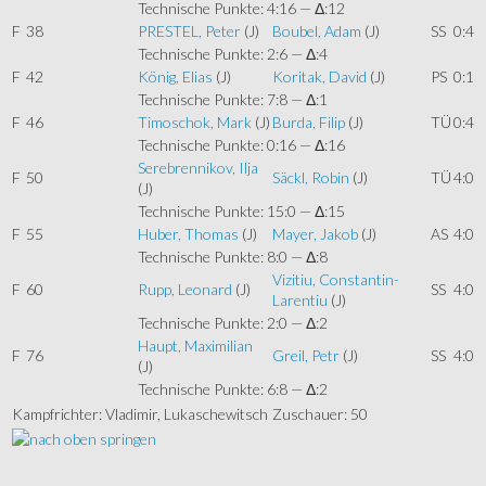
Technische Punkte: 4:16 — Δ:12
F
38
PRESTEL, Peter
(J)
Boubel, Adam
(J)
SS
0:4
Technische Punkte: 2:6 — Δ:4
F
42
König, Elias
(J)
Koritak, David
(J)
PS
0:1
Technische Punkte: 7:8 — Δ:1
F
46
Timoschok, Mark
(J)
Burda, Filip
(J)
TÜ
0:4
Technische Punkte: 0:16 — Δ:16
Serebrennikov, Ilja
F
50
Säckl, Robin
(J)
TÜ
4:0
(J)
Technische Punkte: 15:0 — Δ:15
F
55
Huber, Thomas
(J)
Mayer, Jakob
(J)
AS
4:0
Technische Punkte: 8:0 — Δ:8
Vizitiu, Constantin-
F
60
Rupp, Leonard
(J)
SS
4:0
Larentiu
(J)
Technische Punkte: 2:0 — Δ:2
Haupt, Maximilian
F
76
Greil, Petr
(J)
SS
4:0
(J)
Technische Punkte: 6:8 — Δ:2
Kampfrichter: Vladimir, Lukaschewitsch
Zuschauer: 50