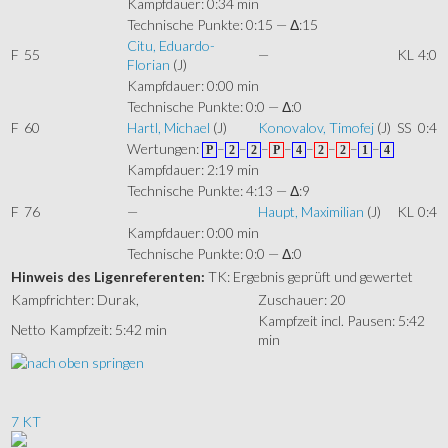
Kampfdauer: 0:34 min
Technische Punkte: 0:15 — Δ:15
Citu, Eduardo-
F
55
—
KL
4:0
Florian
(J)
Kampfdauer: 0:00 min
Technische Punkte: 0:0 — Δ:0
F
60
Hartl, Michael
(J)
Konovalov, Timofej
(J)
SS
0:4
Wertungen:
–
–
–
–
–
–
–
–
P
2
2
P
4
2
2
1
4
Kampfdauer: 2:19 min
Technische Punkte: 4:13 — Δ:9
F
76
—
Haupt, Maximilian
(J)
KL
0:4
Kampfdauer: 0:00 min
Technische Punkte: 0:0 — Δ:0
Hinweis des Ligenreferenten:
TK: Ergebnis geprüft und gewertet
Kampfrichter: Durak,
Zuschauer: 20
Kampfzeit incl. Pausen: 5:42
Netto Kampfzeit: 5:42 min
min
7 KT