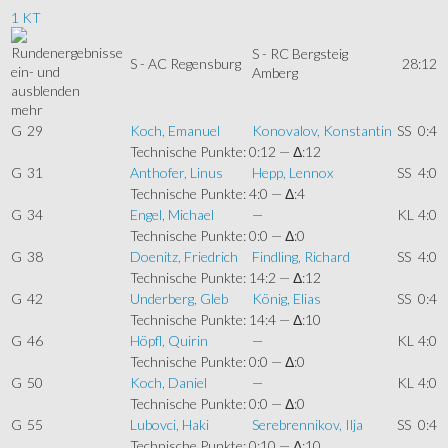
1 KT
S - RC Bergsteig
S - AC Regensburg
28:12
Amberg
mehr
G
29
Koch, Emanuel
Konovalov, Konstantin
SS
0:4
Technische Punkte: 0:12 — Δ:12
G
31
Anthofer, Linus
Hepp, Lennox
SS
4:0
Technische Punkte: 4:0 — Δ:4
G
34
Engel, Michael
—
KL
4:0
Technische Punkte: 0:0 — Δ:0
G
38
Doenitz, Friedrich
Findling, Richard
SS
4:0
Technische Punkte: 14:2 — Δ:12
G
42
Underberg, Gleb
König, Elias
SS
0:4
Technische Punkte: 14:4 — Δ:10
G
46
Höpfl, Quirin
—
KL
4:0
Technische Punkte: 0:0 — Δ:0
G
50
Koch, Daniel
—
KL
4:0
Technische Punkte: 0:0 — Δ:0
G
55
Lubovci, Haki
Serebrennikov, Ilja
SS
0:4
Technische Punkte: 0:10 — Δ:10