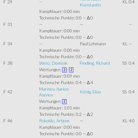
F
29
—
KL
0:4
Konstantin
Kampfdauer: 0:00 min
Technische Punkte: 0:0 — Δ:0
F
31
—
—
—
Kampfdauer: 0:00 min
Technische Punkte: 0:0 — Δ:0
F
34
—
Paul Lehmann
KL
—
Kampfdauer: 0:00 min
Technische Punkte: 0:0 — Δ:0
F
38
Wenz, Dominik
Findling, Richard
SS
0:4
Wertungen:
–
2
2
Kampfdauer: 0:09 min
Technische Punkte: 0:4 — Δ:4
Marinov, Ilarion
F
42
König, Elias
SS
0:4
Asenov
Wertungen:
2
Kampfdauer: 1:01 min
Technische Punkte: 0:2 — Δ:2
F
46
Pokotilo, Artjom
—
KL
4:0
Kampfdauer: 0:00 min
Technische Punkte: 0:0 — Δ:0