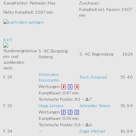
Kampfrichter: Pielmeier, Max
Zuschauer:
Kampfzeit incl. Pausen: 14:07
Netto Kampfzeit: 13:07 min
min
8 KT
S - RC Bergsteig
S - AC Regensburg
16:24
Amberg
mehr
Konovalov,
F
29
Koch, Emanuel
SS
4:0
Konstantin
Wertungen:
–
–
4
1
4
Kampfdauer: 0:47 min
Technische Punkte: 8:1 — Δ:7
F
31
Hepp, Lennox
Schneider, Simon
SS
0:4
Wertungen:
–
–
2
2
2
Kampfdauer: 0:34 min
Technische Punkte: 0:6 — Δ:6
F
34
—
Engel, Michael
KL
0:4