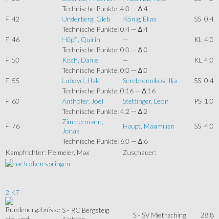
Technische Punkte: 4:0 — Δ:4
F
42
Underberg, Gleb
König, Elias
SS
0:4
Technische Punkte: 0:4 — Δ:4
F
46
Höpfl, Quirin
—
KL
4:0
Technische Punkte: 0:0 — Δ:0
F
50
Koch, Daniel
—
KL
4:0
Technische Punkte: 0:0 — Δ:0
F
55
Lubovci, Haki
Serebrennikov, Ilja
SS
0:4
Technische Punkte: 0:16 — Δ:16
F
60
Anthofer, Joel
Stettinger, Leon
PS
1:0
Technische Punkte: 4:2 — Δ:2
Zimmermann,
F
76
Haupt, Maximilian
SS
4:0
Jonas
Technische Punkte: 6:0 — Δ:6
Kampfrichter: Pielmeier, Max
Zuschauer:
2 KT
S - RC Bergsteig
S - SV Mietraching
28:8