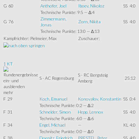
G
60
Anthofer, Joel
Iboev, Nikoloz
SS
4:0
Technische Punkte: 9:5 — Δ:4
Zimmermann,
G
76
Zorn, Nikita
SS
4:0
Jonas
Technische Punkte: 13:0 — Δ:13
Kampfrichter: Pielmeier, Max
Zuschauer:
1 KT
S - RC Bergsteig
S - AC Regensburg
25:12
Amberg
mehr
F
29
Koch, Emanuel
Konovalov, Konstantin
SS
0:4
Technische Punkte: 0:2 — Δ:2
F
31
Schneider, Simon
Hepp, Lennox
SS
4:0
Technische Punkte: 6:0 — Δ:6
F
34
Engel, Michael
—
KL
4:0
Technische Punkte: 0:0 — Δ:0
F
38
Doenitz, Friedrich
PRESTEL, Peter
SS
4:0