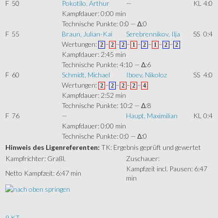
F
50
Pokotilo, Arthur
—
KL
4:0
Kampfdauer: 0:00 min
Technische Punkte: 0:0 — Δ:0
F
55
Braun, Julian-Kai
Serebrennikov, Ilja
SS
0:4
Wertungen:
–
–
–
–
–
–
–
2
2
2
1
2
1
2
2
Kampfdauer: 2:45 min
Technische Punkte: 4:10 — Δ:6
F
60
Schmidt, Michael
Iboev, Nikoloz
SS
4:0
Wertungen:
–
–
–
–
2
2
2
2
4
Kampfdauer: 2:52 min
Technische Punkte: 10:2 — Δ:8
F
76
—
Haupt, Maximilian
KL
0:4
Kampfdauer: 0:00 min
Technische Punkte: 0:0 — Δ:0
Hinweis des Ligenreferenten:
TK: Ergebnis geprüft und gewertet
Kampfrichter: Graßl,
Zuschauer:
Kampfzeit incl. Pausen: 6:47
Netto Kampfzeit: 6:47 min
min
9 KT