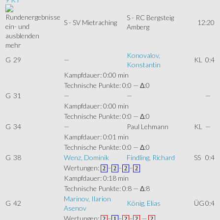
S - RC Bergsteig
S - SV Mietraching
12:20
Amberg
mehr
Konovalov,
G
29
—
KL
0:4
Konstantin
Kampfdauer: 0:00 min
Technische Punkte: 0:0 — Δ:0
G
31
—
—
—
Kampfdauer: 0:00 min
Technische Punkte: 0:0 — Δ:0
G
34
—
Paul Lehmann
KL
—
Kampfdauer: 0:01 min
Technische Punkte: 0:0 — Δ:0
G
38
Wenz, Dominik
Findling, Richard
SS
0:4
Wertungen:
–
–
–
2
2
2
2
Kampfdauer: 0:18 min
Technische Punkte: 0:8 — Δ:8
Marinov, Ilarion
G
42
König, Elias
ÜG
0:4
Asenov
Wertungen:
–
–
–
—
2
1
2
2
2