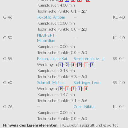
Kampfdauer: 4:00 min
Technische Punkte: 8:1 — Δ:7
G
46
Pokotilo, Artjom
—
KL
4:0
Kampfdauer: 0:00 min
Technische Punkte: 0:0 — Δ:0
NEUFERT,
G
50
—
KL
4:0
Maximilian
Kampfdauer: 0:00 min
Technische Punkte: 0:0 — Δ:0
G
55
Braun, Julian-Kai
Serebrennikov, Ilja
SS
0:4
Wertungen:
–
–
–
–
–
4
2
4
P
1
2
Kampfdauer: 3:18 min
Technische Punkte: 5:8 — Δ:3
G
60
Schmidt, Michael
Stettinger, Leon
SS
4:0
Wertungen:
–
–
–
–
P
1
2
1
4
Kampfdauer: 1:47 min
Technische Punkte: 7:1 — Δ:6
G
76
—
Zorn, Nikita
KL
0:4
Kampfdauer: 0:00 min
Technische Punkte: 0:0 — Δ:0
Hinweis des Ligenreferenten:
TK: Ergebnis geprüft und gewertet