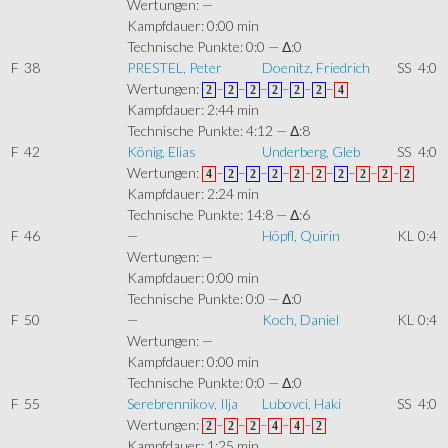
Wertungen:
—
Kampfdauer: 0:00 min
Technische Punkte: 0:0 — Δ:0
F
38
PRESTEL, Peter
Doenitz, Friedrich
SS
4:0
Wertungen:
–
–
–
–
–
–
2
2
2
2
2
2
4
Kampfdauer: 2:44 min
Technische Punkte: 4:12 — Δ:8
F
42
König, Elias
Underberg, Gleb
SS
4:0
Wertungen:
–
–
–
–
–
–
–
–
–
4
2
2
2
2
2
2
2
2
2
Kampfdauer: 2:24 min
Technische Punkte: 14:8 — Δ:6
F
46
—
Höpfl, Quirin
KL
0:4
Wertungen:
—
Kampfdauer: 0:00 min
Technische Punkte: 0:0 — Δ:0
F
50
—
Koch, Daniel
KL
0:4
Wertungen:
—
Kampfdauer: 0:00 min
Technische Punkte: 0:0 — Δ:0
F
55
Serebrennikov, Ilja
Lubovci, Haki
SS
4:0
Wertungen:
–
–
–
–
–
2
2
2
4
4
2
Kampfdauer: 1:25 min