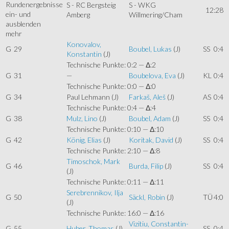
S - RC Bergsteig
S - WKG
12:28
Amberg
Willmering/Cham
mehr
Konovalov,
G
29
Boubel, Lukas
(J)
SS
0:4
Konstantin
(J)
Technische Punkte: 0:2 — Δ:2
G
31
—
Boubelova, Eva
(J)
KL
0:4
Technische Punkte: 0:0 — Δ:0
G
34
Paul Lehmann
(J)
Farkaš, Aleš
(J)
AS
0:4
Technische Punkte: 0:4 — Δ:4
G
38
Mulz, Lino
(J)
Boubel, Adam
(J)
SS
0:4
Technische Punkte: 0:10 — Δ:10
G
42
König, Elias
(J)
Koritak, David
(J)
SS
0:4
Technische Punkte: 2:10 — Δ:8
Timoschok, Mark
G
46
Burda, Filip
(J)
SS
0:4
(J)
Technische Punkte: 0:11 — Δ:11
Serebrennikov, Ilja
G
50
Säckl, Robin
(J)
TÜ
4:0
(J)
Technische Punkte: 16:0 — Δ:16
Vizitiu, Constantin-
G
55
Huber, Thomas
(J)
SS
0:4