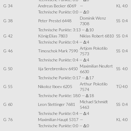
G
34
Andreas Becker 6069
—
KL
4:0
Technische Punkte: 0:0 — Δ:0
Dominik Wenz
G
38
Peter Prestel 6448
SS
0:4
7308
Technische Punkte: 3:13 — Δ:10
G
42
König Elias 7803
Niklas Robert 6810
SS
0:4
Technische Punkte: 0:4 — Δ:4
Artjom Pokotilo
G
46
Timoschok Mark 7590
SS
0:4
7573
Technische Punkte: 0:4 — Δ:4
Maximilian Neufert
G
50
Iija Serebrenikov 6450
SS
4:0
6630
Technische Punkte: 0:17 — Δ:17
Arthur Pokotilo
G
55
Nikoloz Iboev 6205
TÜ
4:0
7574
Technische Punkte: 18:0 — Δ:18
Michael Schmidt
G
60
Leon Stettinger 7681
SS
0:4
5463
Technische Punkte: 0:4 — Δ:4
G
76
Maximilian Haupt 5317
—
KL
4:0
Technische Punkte: 0:0 — Δ:0