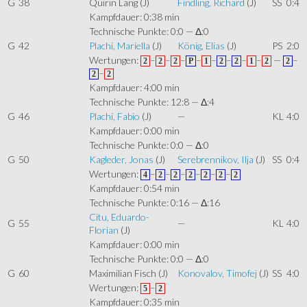
G
38
Quirin Lang
(J)
Findling, Richard
(J)
SS
0:4
Kampfdauer: 0:38 min
Technische Punkte: 0:0 — Δ:0
G
42
Plachi, Mariella
(J)
König, Elias
(J)
PS
2:0
Wertungen:
–
–
–
–
–
–
–
–
—
–
2
2
2
P
1
2
2
1
2
2
–
2
2
Kampfdauer: 4:00 min
Technische Punkte: 12:8 — Δ:4
G
46
Plachi, Fabio
(J)
—
KL
4:0
Kampfdauer: 0:00 min
Technische Punkte: 0:0 — Δ:0
G
50
Kagleder, Jonas
(J)
Serebrennikov, Ilja
(J)
SS
0:4
Wertungen:
–
–
–
–
–
–
4
2
2
2
2
2
2
Kampfdauer: 0:54 min
Technische Punkte: 0:16 — Δ:16
Citu, Eduardo-
G
55
—
KL
4:0
Florian
(J)
Kampfdauer: 0:00 min
Technische Punkte: 0:0 — Δ:0
G
60
Maximilian Fisch
(J)
Konovalov, Timofej
(J)
SS
4:0
Wertungen:
–
5
2
Kampfdauer: 0:35 min