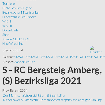
Turniere
BMM Schüler/Jugend
Bezirkspokal Mittelfranken
Landesfinale Schulsport
WK II
WK III
Downloads
Shop
Kempa CLUBSHOP
Nike Wrestling
Ergebnisdienst
Saison:
2026
2025
2024
2023
2022
2021
2020
2019
2018
2017
2016
2015
2
Klasse:
Männer
Schüler
S - RC Bergsteig Amberg,
(S) Bezirksliga 2021
FILA Regeln 2014
Zur Mannschaftübersicht
Zur (S) Bezirksliga
Niederbayern/Oberpfalz
Nur Mannschaftsergebnisse anzeigen
Ranking