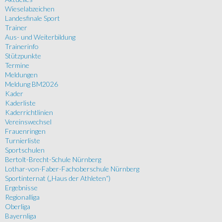
Wieselabzeichen
Landesfinale Sport
Trainer
Aus- und Weiterbildung
Trainerinfo
Stützpunkte
Termine
Meldungen
Meldung BM2026
Kader
Kaderliste
Kaderrichtlinien
Vereinswechsel
Frauenringen
Turnierliste
Sportschulen
Bertolt-Brecht-Schule Nürnberg
Lothar-von-Faber-Fachoberschule Nürnberg
Sportinternat („Haus der Athleten“)
Ergebnisse
Regionalliga
Oberliga
Bayernliga