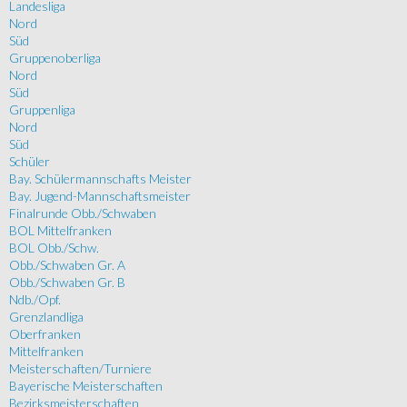
Landesliga
Nord
Süd
Gruppenoberliga
Nord
Süd
Gruppenliga
Nord
Süd
Schüler
Bay. Schülermannschafts Meister
Bay. Jugend-Mannschaftsmeister
Finalrunde Obb./Schwaben
BOL Mittelfranken
BOL Obb./Schw.
Obb./Schwaben Gr. A
Obb./Schwaben Gr. B
Ndb./Opf.
Grenzlandliga
Oberfranken
Mittelfranken
Meisterschaften/Turniere
Bayerische Meisterschaften
Bezirksmeisterschaften