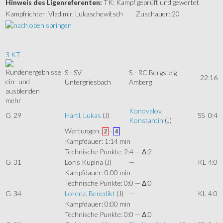
Hinweis des Ligenreferenten:
TK: Kampf geprüft und gewertet
Kampfrichter: Vladimir, Lukaschewitsch
Zuschauer: 20
3 KT
S - SV
S - RC Bergsteig
22:16
Untergriesbach
Amberg
mehr
Konovalov,
G
29
Hartl, Lukas
(J)
SS
0:4
Konstantin
(J)
Wertungen:
–
2
4
Kampfdauer: 1:14 min
Technische Punkte: 2:4 — Δ:2
G
31
Loris Kupina
(J)
—
KL
4:0
Kampfdauer: 0:00 min
Technische Punkte: 0:0 — Δ:0
G
34
Lorenz, Benedikt
(J)
—
KL
4:0
Kampfdauer: 0:00 min
Technische Punkte: 0:0 — Δ:0