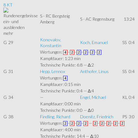
8 KT
S - RC Bergsteig
S - AC Regensburg
13:24
Amberg
mehr
Konovalov,
G
29
Koch, Emanuel
SS
0:4
Konstantin
Wertungen:
–
–
–
–
–
4
2
2
2
2
2
Kampfdauer: 1:23 min
Technische Punkte: 6:8 — Δ:2
G
31
Hepp, Lennox
Anthofer, Linus
SS
0:4
Wertungen:
4
Kampfdauer: 0:15 min
Technische Punkte: 0:4 — Δ:4
G
34
—
Engel, Michael
KL
0:4
Kampfdauer: 0:00 min
Technische Punkte: 0:0 — Δ:0
G
38
Findling, Richard
Doenitz, Friedrich
PS
3:0
Wertungen:
–
–
–
—
–
–
–
–
2
2
2
2
2
2
2
2
2
Kampfdauer: 4:00 min
Technische Punkte: 14:4 — Δ:10