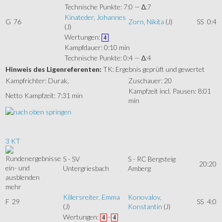
Technische Punkte: 7:0 — Δ:7
Kinateder, Johannes
G
76
Zorn, Nikita
(J)
SS
0:4
(J)
Wertungen:
4
Kampfdauer: 0:10 min
Technische Punkte: 0:4 — Δ:4
Hinweis des Ligenreferenten:
TK: Ergebnis geprüft und gewertet
Kampfrichter: Durak,
Zuschauer: 20
Kampfzeit incl. Pausen: 8:01
Netto Kampfzeit: 7:31 min
min
3 KT
S - SV
S - RC Bergsteig
20:20
Untergriesbach
Amberg
mehr
Killersreiter, Emma
Konovalov,
F
29
SS
4:0
(J)
Konstantin
(J)
Wertungen:
–
4
4