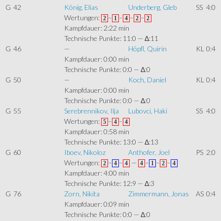
G
42
König, Elias
Underberg, Gleb
SS
4:0
Wertungen:
–
–
–
–
2
1
4
2
2
Kampfdauer: 2:22 min
Technische Punkte: 11:0 — Δ:11
G
46
—
Höpfl, Quirin
KL
0:4
Kampfdauer: 0:00 min
Technische Punkte: 0:0 — Δ:0
G
50
—
Koch, Daniel
KL
0:4
Kampfdauer: 0:00 min
Technische Punkte: 0:0 — Δ:0
G
55
Serebrennikov, Ilja
Lubovci, Haki
SS
4:0
Wertungen:
–
–
5
4
4
Kampfdauer: 0:58 min
Technische Punkte: 13:0 — Δ:13
G
60
Iboev, Nikoloz
Anthofer, Joel
PS
2:0
Wertungen:
–
–
—
–
–
–
2
4
4
4
1
2
4
Kampfdauer: 4:00 min
Technische Punkte: 12:9 — Δ:3
G
76
Zorn, Nikita
Zimmermann, Jonas
AS
0:4
Kampfdauer: 0:09 min
Technische Punkte: 0:0 — Δ:0