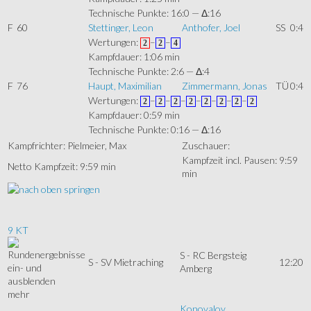
Technische Punkte: 16:0 — Δ:16
F
60
Stettinger, Leon
Anthofer, Joel
SS
0:4
Wertungen:
–
–
2
2
4
Kampfdauer: 1:06 min
Technische Punkte: 2:6 — Δ:4
F
76
Haupt, Maximilian
Zimmermann, Jonas
TÜ
0:4
Wertungen:
–
–
–
–
–
–
–
2
2
2
2
2
2
2
2
Kampfdauer: 0:59 min
Technische Punkte: 0:16 — Δ:16
Kampfrichter: Pielmeier, Max
Zuschauer:
Kampfzeit incl. Pausen: 9:59
Netto Kampfzeit: 9:59 min
min
9 KT
S - RC Bergsteig
S - SV Mietraching
12:20
Amberg
mehr
Konovalov,