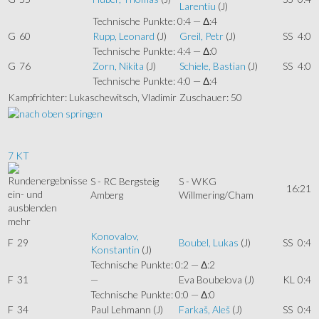
Larentiu
(J)
Technische Punkte: 0:4 — Δ:4
G
60
Rupp, Leonard
(J)
Greil, Petr
(J)
SS
4:0
Technische Punkte: 4:4 — Δ:0
G
76
Zorn, Nikita
(J)
Schiele, Bastian
(J)
SS
4:0
Technische Punkte: 4:0 — Δ:4
Kampfrichter: Lukaschewitsch, Vladimir
Zuschauer: 50
7 KT
S - RC Bergsteig
S - WKG
16:21
Amberg
Willmering/Cham
mehr
Konovalov,
F
29
Boubel, Lukas
(J)
SS
0:4
Konstantin
(J)
Technische Punkte: 0:2 — Δ:2
F
31
—
Eva Boubelova
(J)
KL
0:4
Technische Punkte: 0:0 — Δ:0
F
34
Paul Lehmann
(J)
Farkaš, Aleš
(J)
SS
0:4