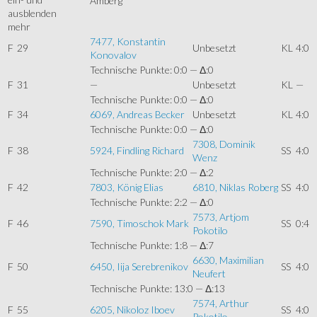
Amberg
mehr
7477, Konstantin
F
29
Unbesetzt
KL
4:0
Konovalov
Technische Punkte: 0:0 — Δ:0
F
31
—
Unbesetzt
KL
—
Technische Punkte: 0:0 — Δ:0
F
34
6069, Andreas Becker
Unbesetzt
KL
4:0
Technische Punkte: 0:0 — Δ:0
7308, Dominik
F
38
5924, Findling Richard
SS
4:0
Wenz
Technische Punkte: 2:0 — Δ:2
F
42
7803, König Elias
6810, Niklas Roberg
SS
4:0
Technische Punkte: 2:2 — Δ:0
7573, Artjom
F
46
7590, Timoschok Mark
SS
0:4
Pokotilo
Technische Punkte: 1:8 — Δ:7
6630, Maximilian
F
50
6450, Iija Serebrenikov
SS
4:0
Neufert
Technische Punkte: 13:0 — Δ:13
7574, Arthur
F
55
6205, Nikoloz Iboev
SS
4:0
Pokotilo