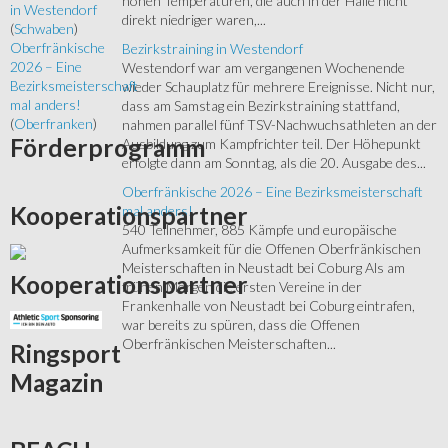
hohen Temperaturen, die auch in der Halle nicht
in Westendorf
direkt niedriger waren,...
(
Schwaben
)
Oberfränkische
Bezirkstraining in Westendorf
2026 – Eine
Westendorf war am vergangenen Wochenende
Bezirksmeisterschaft
wieder Schauplatz für mehrere Ereignisse. Nicht nur,
mal anders!
dass am Samstag ein Bezirkstraining stattfand,
(
Oberfranken
)
nahmen parallel fünf TSV-Nachwuchsathleten an der
Förderprogramm
Ausbildung zum Kampfrichter teil. Der Höhepunkt
erfolgte dann am Sonntag, als die 20. Ausgabe des...
Oberfränkische 2026 – Eine Bezirksmeisterschaft
Kooperationspartner
mal anders!
540 Teilnehmer, 885 Kämpfe und europäische
Aufmerksamkeit für die Offenen Oberfränkischen
Meisterschaften in Neustadt bei Coburg Als am
Kooperationspartner
frühen Morgen die ersten Vereine in der
Frankenhalle von Neustadt bei Coburg eintrafen,
war bereits zu spüren, dass die Offenen
Oberfränkischen Meisterschaften...
Ringsport
Magazin