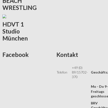
BEACH
WRESTLING
HDVT
1
Studio
München
Facebook
Kontakt
+49 (0)
Telefon
89/15702-
Geschäfts
370
Mo - Do 9
Freitags
geschloss
BRV
Geschäftss