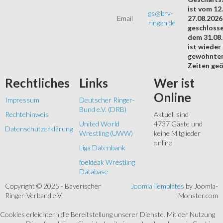
ist vom 12.
gs@brv-
Email
27.08.2026
ringen.de
geschloss
dem 31.08
ist wieder
gewohnte
Zeiten geö
Rechtliches
Links
Wer
ist
Online
Impressum
Deutscher Ringer-
Bund e.V. (DRB)
Rechtehinweis
Aktuell sind
United World
4737 Gäste und
Datenschutzerklärung
Wrestling (UWW)
keine Mitglieder
online
Liga Datenbank
foeldeak Wrestling
Database
Copyright © 2025 - Bayerischer
Joomla Templates
by Joomla-
Ringer-Verband e.V.
Monster.com
Cookies erleichtern die Bereitstellung unserer Dienste. Mit der Nutzung