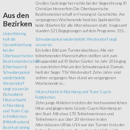
Großes Gedränge herrschte bei der Siegerehrung. ©
Christian Hennerfein Die Oberbayerische
Aus
den
Bezirksmeisterschaft in Freising ist Geschichte. Am
vergangenen Wochenende fand das Spektakel für
Bezirken
beide Stilarten für alle Altersklassen statt. Insgesamt
standen 521 Begegnungen auf dem Programm. 355...
Unterföhring
Schwabenpokal wiederbelebt: Westendorf siegt
holt die
souverän
Gesamtwertung
Ein tolles Bild zum Turnierabschluss: Alle vier
bei der
teilnehmenden Mannschaften stellten sich zum
Oberbayerischen
Gruppenbild auf. © Stefan Günter Im Jahr 2016 ging
Bezirksmeisterschaft
es zum letzten Mal um den Schwabenpokal. Damals
(
Oberbayern
)
hieß der Sieger TSV Westendorf. Zehn Jahre sind
Schwabenpokal
seither vergangen. Nun stand am vergangenen
wiederbelebt:
Wochenende in...
Westendorf
siegt souverän
Hitzeschlacht in Nürnberg und Team-Cup in
(
Schwaben
)
Feldkirchen
Hitzeschlacht
Zehn junge Athleten trotzten der hochsommerlichen
in Nürnberg
Hitze und gingen beim Grizzly-Cup in Nürnberg an
und Team-Cup
den Start. Mit etwa 170 Teilnehmerinnen und
in Feldkirchen
Teilnehmern aus über 20 Vereinen in den
(
Mittelfranken
)
Altersklassen U8 bis U14 war das Turnier trotz der
Bezirkstraining