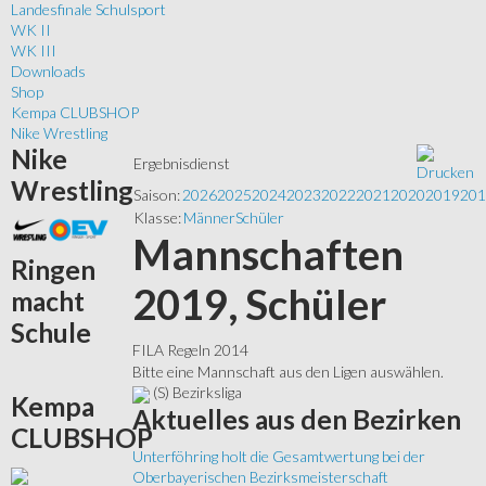
Landesfinale Schulsport
WK II
WK III
Downloads
Shop
Kempa CLUBSHOP
Nike Wrestling
Nike
Ergebnisdienst
Wrestling
Saison:
2026
2025
2024
2023
2022
2021
2020
2019
201
Klasse:
Männer
Schüler
Mannschaften
Ringen
2019, Schüler
macht
Schule
FILA Regeln 2014
Bitte eine Mannschaft aus den Ligen auswählen.
(S) Bezirksliga
Kempa
Aktuelles
aus den Bezirken
CLUBSHOP
Unterföhring holt die Gesamtwertung bei der
Oberbayerischen Bezirksmeisterschaft