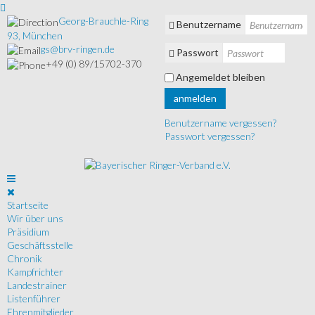
Georg-Brauchle-Ring
Benutzername
93, München
gs@brv-ringen.de
Passwort
+49 (0) 89/15702-370
Angemeldet bleiben
anmelden
Benutzername vergessen?
Passwort vergessen?
Startseite
Wir über uns
Präsidium
Geschäftsstelle
Chronik
Kampfrichter
Landestrainer
Listenführer
Ehrenmitglieder