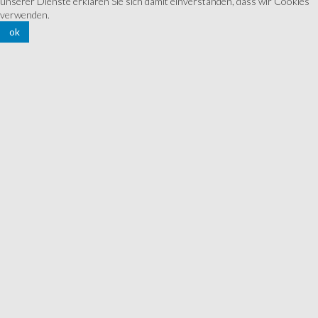
unserer Dienste erklären Sie sich damit einverstanden, dass wir Cookies
verwenden.
ok