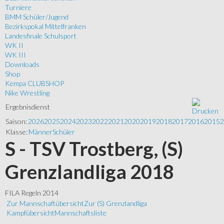
Turniere
BMM Schüler/Jugend
Bezirkspokal Mittelfranken
Landesfinale Schulsport
WK II
WK III
Downloads
Shop
Kempa CLUBSHOP
Nike Wrestling
Ergebnisdienst
Saison:
2026
2025
2024
2023
2022
2021
2020
2019
2018
2017
2016
2015
2
Klasse:
Männer
Schüler
S - TSV Trostberg, (S)
Grenzlandliga 2018
FILA Regeln 2014
Zur Mannschaftübersicht
Zur (S) Grenzlandliga
Kampfübersicht
Mannschaftsliste