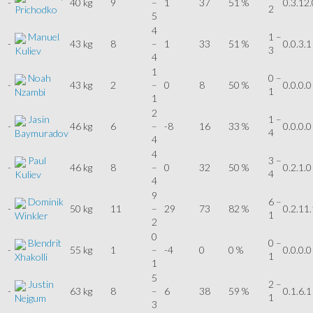
-
40 kg
9
–
1
37
51 %
0.3.12.
2
Prichodko
5
4
Manuel
1 –
-
43 kg
8
–
1
33
51 %
0.0.3.1
3
Kuliev
4
1
Noah
0 –
-
43 kg
2
–
0
8
50 %
0.0.0.0
1
Nzambi
1
2
Jasin
1 –
-
46 kg
6
–
-8
16
33 %
0.0.0.0
4
Baymuradov
4
4
Paul
3 –
-
46 kg
8
–
0
32
50 %
0.2.1.0
4
Kuliev
4
9
Dominik
6 –
-
50 kg
11
–
29
73
82 %
0.2.11.
1
Winkler
2
0
Blendrit
0 –
-
55 kg
1
–
-4
0
0 %
0.0.0.0
1
Xhakolli
1
5
Justin
2 –
-
63 kg
8
–
6
38
59 %
0.1.6.1
1
Nejgum
3