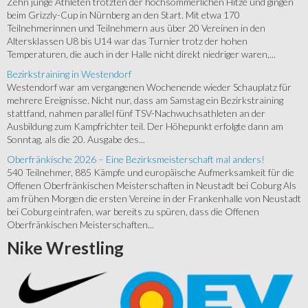
Zehn junge Athleten trotzten der hochsommerlichen Hitze und gingen
beim Grizzly-Cup in Nürnberg an den Start. Mit etwa 170
Teilnehmerinnen und Teilnehmern aus über 20 Vereinen in den
Altersklassen U8 bis U14 war das Turnier trotz der hohen
Temperaturen, die auch in der Halle nicht direkt niedriger waren,...
Bezirkstraining in Westendorf
Westendorf war am vergangenen Wochenende wieder Schauplatz für
mehrere Ereignisse. Nicht nur, dass am Samstag ein Bezirkstraining
stattfand, nahmen parallel fünf TSV-Nachwuchsathleten an der
Ausbildung zum Kampfrichter teil. Der Höhepunkt erfolgte dann am
Sonntag, als die 20. Ausgabe des...
Oberfränkische 2026 – Eine Bezirksmeisterschaft mal anders!
540 Teilnehmer, 885 Kämpfe und europäische Aufmerksamkeit für die
Offenen Oberfränkischen Meisterschaften in Neustadt bei Coburg Als
am frühen Morgen die ersten Vereine in der Frankenhalle von Neustadt
bei Coburg eintrafen, war bereits zu spüren, dass die Offenen
Oberfränkischen Meisterschaften...
Nike
Wrestling