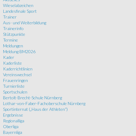
Wieselabzeichen
Landesfinale Sport
Trainer
Aus- und Weiterbildung
Trainerinfo
Stützpunkte
Termine
Meldungen
Meldung BM2026
Kader
Kaderliste
Kaderrichtlinien
Vereinswechsel
Frauenringen
Turnierliste
Sportschulen
Bertolt-Brecht-Schule Nürnberg
Lothar-von-Faber-Fachoberschule Nürnberg
Sportinternat („Haus der Athleten“)
Ergebnisse
Regionalliga
Oberliga
Bayernliga