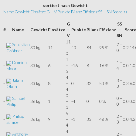
sortiert
nach Gewicht
Name
Gewicht
Einsätze
G – V
Punkte
Bilanz
Effizienz
SS – SN
Score
↑↓
G
SS
#
Name
Gewicht
Einsätze
–
Punkte
Bilanz
Effizienz
–
Scor
V
SN
11
Sebastian
7 –
-
30 kg
11
–
40
84
95 %
0.2.14.
0
Gröbner
0
1
Dominik
1 –
-
33 kg
6
–
-16
8
16 %
0.0.1.0
4
Moor
5
4
Jakob
3 –
-
33 kg
8
–
0
32
50 %
0.3.6.0
3
Okon
4
0
Samuel
0 –
-
36 kg
1
–
-4
0
0 %
0.0.0.0
0
Philip
1
5
Philipp
2 –
-
36 kg
9
–
-1
35
48 %
0.0.4.2
3
Samuel
4
4
Anthony
2 –