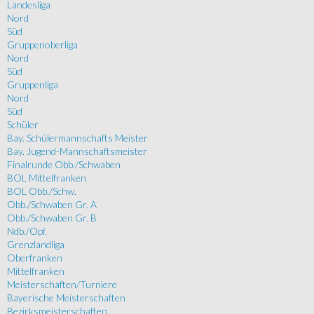
Landesliga
Nord
Süd
Gruppenoberliga
Nord
Süd
Gruppenliga
Nord
Süd
Schüler
Bay. Schülermannschafts Meister
Bay. Jugend-Mannschaftsmeister
Finalrunde Obb./Schwaben
BOL Mittelfranken
BOL Obb./Schw.
Obb./Schwaben Gr. A
Obb./Schwaben Gr. B
Ndb./Opf.
Grenzlandliga
Oberfranken
Mittelfranken
Meisterschaften/Turniere
Bayerische Meisterschaften
Bezirksmeisterschaften