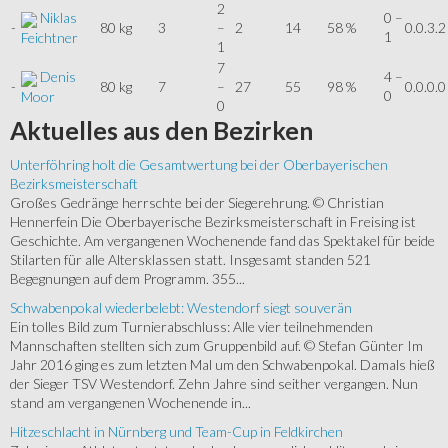
2
Niklas
0 –
-
80 kg
3
–
2
14
58 %
0.0.3.2
1
Feichtner
1
7
Denis
4 –
-
80 kg
7
–
27
55
98 %
0.0.0.0
0
Moor
0
Aktuelles
aus den Bezirken
Unterföhring holt die Gesamtwertung bei der Oberbayerischen
Bezirksmeisterschaft
Großes Gedränge herrschte bei der Siegerehrung. © Christian
Hennerfein Die Oberbayerische Bezirksmeisterschaft in Freising ist
Geschichte. Am vergangenen Wochenende fand das Spektakel für beide
Stilarten für alle Altersklassen statt. Insgesamt standen 521
Begegnungen auf dem Programm. 355...
Schwabenpokal wiederbelebt: Westendorf siegt souverän
Ein tolles Bild zum Turnierabschluss: Alle vier teilnehmenden
Mannschaften stellten sich zum Gruppenbild auf. © Stefan Günter Im
Jahr 2016 ging es zum letzten Mal um den Schwabenpokal. Damals hieß
der Sieger TSV Westendorf. Zehn Jahre sind seither vergangen. Nun
stand am vergangenen Wochenende in...
Hitzeschlacht in Nürnberg und Team-Cup in Feldkirchen