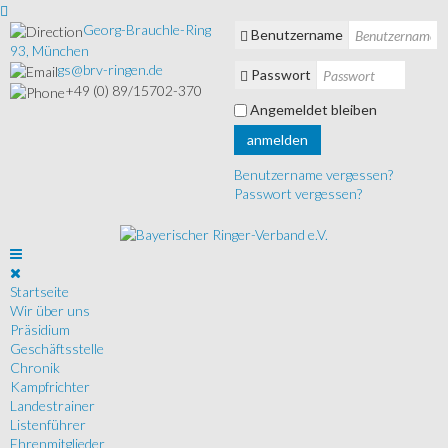
Georg-Brauchle-Ring
Benutzername
93, München
gs@brv-ringen.de
Passwort
+49 (0) 89/15702-370
Angemeldet bleiben
anmelden
Benutzername vergessen?
Passwort vergessen?
Startseite
Wir über uns
Präsidium
Geschäftsstelle
Chronik
Kampfrichter
Landestrainer
Listenführer
Ehrenmitglieder