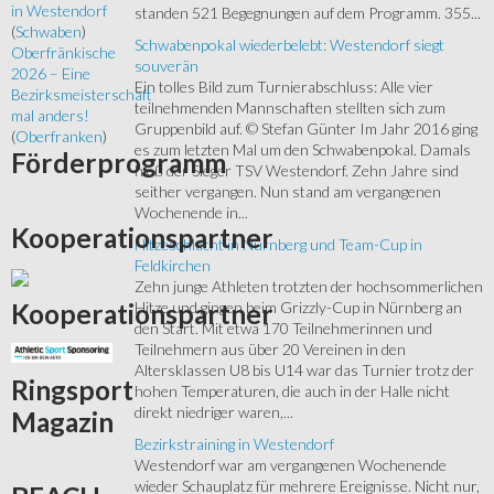
in Westendorf
standen 521 Begegnungen auf dem Programm. 355...
(
Schwaben
)
Schwabenpokal wiederbelebt: Westendorf siegt
Oberfränkische
souverän
2026 – Eine
Ein tolles Bild zum Turnierabschluss: Alle vier
Bezirksmeisterschaft
teilnehmenden Mannschaften stellten sich zum
mal anders!
Gruppenbild auf. © Stefan Günter Im Jahr 2016 ging
(
Oberfranken
)
es zum letzten Mal um den Schwabenpokal. Damals
Förderprogramm
hieß der Sieger TSV Westendorf. Zehn Jahre sind
seither vergangen. Nun stand am vergangenen
Wochenende in...
Kooperationspartner
Hitzeschlacht in Nürnberg und Team-Cup in
Feldkirchen
Zehn junge Athleten trotzten der hochsommerlichen
Kooperationspartner
Hitze und gingen beim Grizzly-Cup in Nürnberg an
den Start. Mit etwa 170 Teilnehmerinnen und
Teilnehmern aus über 20 Vereinen in den
Altersklassen U8 bis U14 war das Turnier trotz der
Ringsport
hohen Temperaturen, die auch in der Halle nicht
direkt niedriger waren,...
Magazin
Bezirkstraining in Westendorf
Westendorf war am vergangenen Wochenende
wieder Schauplatz für mehrere Ereignisse. Nicht nur,