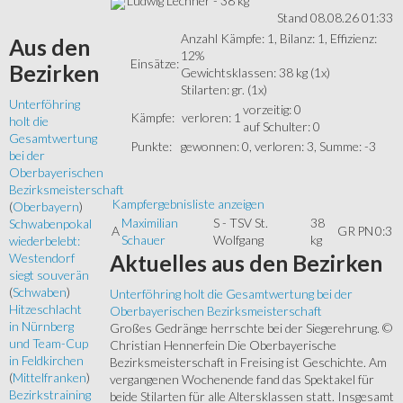
Ludwig Lechner - 38 kg
Stand 08.08.26 01:33
Anzahl Kämpfe: 1, Bilanz: 1, Effizienz:
Aus
den
12%
Einsätze:
Bezirken
Gewichtsklassen: 38 kg (1x)
Stilarten: gr. (1x)
Unterföhring
vorzeitig: 0
Kämpfe:
verloren: 1
holt die
auf Schulter: 0
Gesamtwertung
Punkte:
gewonnen: 0, verloren: 3, Summe: -3
bei der
Oberbayerischen
Bezirksmeisterschaft
Kampfergebnisliste anzeigen
(
Oberbayern
)
Maximilian
S - TSV St.
38
Schwabenpokal
A
GR
PN
0:3
Schauer
Wolfgang
kg
wiederbelebt:
Aktuelles
aus den Bezirken
Westendorf
siegt souverän
(
Schwaben
)
Unterföhring holt die Gesamtwertung bei der
Hitzeschlacht
Oberbayerischen Bezirksmeisterschaft
in Nürnberg
Großes Gedränge herrschte bei der Siegerehrung. ©
und Team-Cup
Christian Hennerfein Die Oberbayerische
in Feldkirchen
Bezirksmeisterschaft in Freising ist Geschichte. Am
(
Mittelfranken
)
vergangenen Wochenende fand das Spektakel für
Bezirkstraining
beide Stilarten für alle Altersklassen statt. Insgesamt