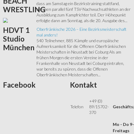
BEACH
dass am Samstag ein Bezirkstraining stattfand,
WRESTLING
nahmen parallel fünf TSV-Nachwuchsathleten an der
Ausbildung zum Kampfrichter teil. Der Höhepunkt
erfolgte dann am Sonntag, als die 20. Ausgabe des...
HDVT
1
Oberfränkische 2026 – Eine Bezirksmeisterschaft
mal anders!
Studio
540 Teilnehmer, 885 Kämpfe und europäische
München
Aufmerksamkeit für die Offenen Oberfränkischen
Meisterschaften in Neustadt bei Coburg Als am
frühen Morgen die ersten Vereine in der
Frankenhalle von Neustadt bei Coburg eintrafen,
war bereits zu spüren, dass die Offenen
Oberfränkischen Meisterschaften...
Facebook
Kontakt
+49 (0)
Telefon
89/15702-
Geschäfts
370
Mo - Do 9
Freitags