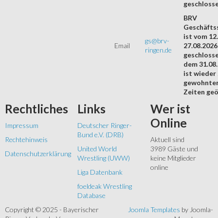
geschloss
BRV
Geschäftss
ist vom 12.
gs@brv-
Email
27.08.2026
ringen.de
geschloss
dem 31.08
ist wieder
gewohnte
Zeiten geö
Rechtliches
Links
Wer
ist
Online
Impressum
Deutscher Ringer-
Bund e.V. (DRB)
Rechtehinweis
Aktuell sind
United World
3989 Gäste und
Datenschutzerklärung
Wrestling (UWW)
keine Mitglieder
online
Liga Datenbank
foeldeak Wrestling
Database
Copyright © 2025 - Bayerischer
Joomla Templates
by Joomla-