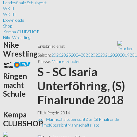
Landesfinale Schulsport
WK II
WK III
Downloads
Shop
Kempa CLUBSHOP
Nike Wrestling
Nike
Ergebnisdienst
Wrestling
Saison:
2026
2025
2024
2023
2022
2021
2020
2019
201
Klasse:
Männer
Schüler
S - SC Isaria
Ringen
Unterföhring, (S)
macht
Schule
Finalrunde 2018
Kempa
FILA Regeln 2014
Zur Mannschaftübersicht
Zur (S) Finalrunde
CLUBSHOP
Kampfübersicht
Mannschaftsliste