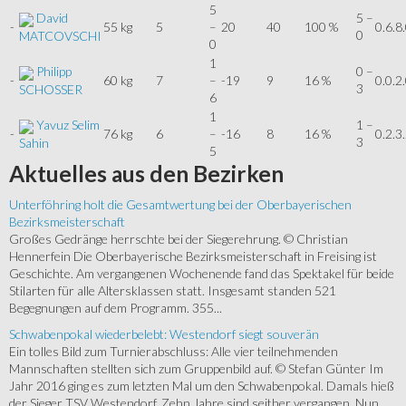
5
David
5 –
-
55 kg
5
–
20
40
100 %
0.6.8
0
MATCOVSCHI
0
1
Philipp
0 –
-
60 kg
7
–
-19
9
16 %
0.0.2
3
SCHOSSER
6
1
Yavuz Selim
1 –
-
76 kg
6
–
-16
8
16 %
0.2.3
3
Sahin
5
Aktuelles
aus den Bezirken
Unterföhring holt die Gesamtwertung bei der Oberbayerischen
Bezirksmeisterschaft
Großes Gedränge herrschte bei der Siegerehrung. © Christian
Hennerfein Die Oberbayerische Bezirksmeisterschaft in Freising ist
Geschichte. Am vergangenen Wochenende fand das Spektakel für beide
Stilarten für alle Altersklassen statt. Insgesamt standen 521
Begegnungen auf dem Programm. 355...
Schwabenpokal wiederbelebt: Westendorf siegt souverän
Ein tolles Bild zum Turnierabschluss: Alle vier teilnehmenden
Mannschaften stellten sich zum Gruppenbild auf. © Stefan Günter Im
Jahr 2016 ging es zum letzten Mal um den Schwabenpokal. Damals hieß
der Sieger TSV Westendorf. Zehn Jahre sind seither vergangen. Nun