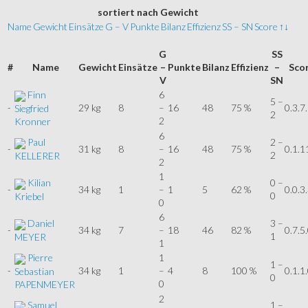
sortiert
nach Gewicht
Name
Gewicht
Einsätze
G – V
Punkte
Bilanz
Effizienz
SS – SN
Score
↑↓
G
SS
#
Name
Gewicht
Einsätze
–
Punkte
Bilanz
Effizienz
–
Sco
V
SN
Finn
6
5 –
-
29 kg
8
–
16
48
75 %
0.3.7
Siegfried
2
2
Kronner
6
Paul
2 –
-
31 kg
8
–
16
48
75 %
0.1.1
2
KELLERER
2
1
Kilian
0 –
-
34 kg
1
–
1
5
62 %
0.0.3
0
Kriebel
0
6
Daniel
3 –
-
34 kg
7
–
18
46
82 %
0.7.5
1
MEYER
1
Pierre
1
1 –
-
34 kg
1
–
4
8
100 %
0.1.1
Sebastian
0
0
PAPENMEYER
2
Samuel
1 –