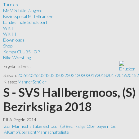
Turniere
BMM Schüler/Jugend
Bezirkspokal Mittelfranken
Landesfinale Schulsport
WK II
WK III
Downloads
Shop
Kempa CLUBSHOP
Nike Wrestling
Ergebnisdienst
Saison:
2026
2025
2024
2023
2022
2021
2020
2019
2018
2017
2016
2015
2
Klasse:
Männer
Schüler
S - SVS Hallbergmoos, (S)
Bezirksliga 2018
FILA Regeln 2014
Zur Mannschaftübersicht
Zur (S) Bezirksliga Oberbayern Gr.
A
Kampfübersicht
Mannschaftsliste