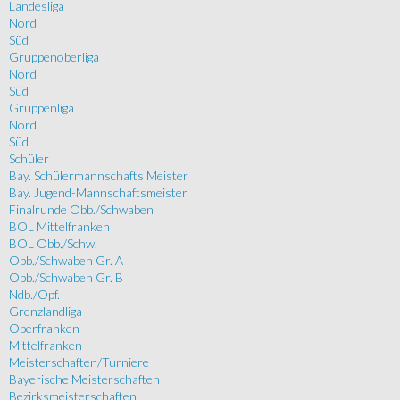
Landesliga
Nord
Süd
Gruppenoberliga
Nord
Süd
Gruppenliga
Nord
Süd
Schüler
Bay. Schülermannschafts Meister
Bay. Jugend-Mannschaftsmeister
Finalrunde Obb./Schwaben
BOL Mittelfranken
BOL Obb./Schw.
Obb./Schwaben Gr. A
Obb./Schwaben Gr. B
Ndb./Opf.
Grenzlandliga
Oberfranken
Mittelfranken
Meisterschaften/Turniere
Bayerische Meisterschaften
Bezirksmeisterschaften