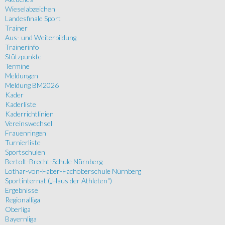
Wieselabzeichen
Landesfinale Sport
Trainer
Aus- und Weiterbildung
Trainerinfo
Stützpunkte
Termine
Meldungen
Meldung BM2026
Kader
Kaderliste
Kaderrichtlinien
Vereinswechsel
Frauenringen
Turnierliste
Sportschulen
Bertolt-Brecht-Schule Nürnberg
Lothar-von-Faber-Fachoberschule Nürnberg
Sportinternat („Haus der Athleten“)
Ergebnisse
Regionalliga
Oberliga
Bayernliga