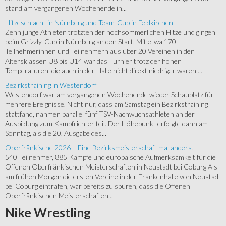
stand am vergangenen Wochenende in...
Hitzeschlacht in Nürnberg und Team-Cup in Feldkirchen
Zehn junge Athleten trotzten der hochsommerlichen Hitze und gingen
beim Grizzly-Cup in Nürnberg an den Start. Mit etwa 170
Teilnehmerinnen und Teilnehmern aus über 20 Vereinen in den
Altersklassen U8 bis U14 war das Turnier trotz der hohen
Temperaturen, die auch in der Halle nicht direkt niedriger waren,...
Bezirkstraining in Westendorf
Westendorf war am vergangenen Wochenende wieder Schauplatz für
mehrere Ereignisse. Nicht nur, dass am Samstag ein Bezirkstraining
stattfand, nahmen parallel fünf TSV-Nachwuchsathleten an der
Ausbildung zum Kampfrichter teil. Der Höhepunkt erfolgte dann am
Sonntag, als die 20. Ausgabe des...
Oberfränkische 2026 – Eine Bezirksmeisterschaft mal anders!
540 Teilnehmer, 885 Kämpfe und europäische Aufmerksamkeit für die
Offenen Oberfränkischen Meisterschaften in Neustadt bei Coburg Als
am frühen Morgen die ersten Vereine in der Frankenhalle von Neustadt
bei Coburg eintrafen, war bereits zu spüren, dass die Offenen
Oberfränkischen Meisterschaften...
Nike
Wrestling