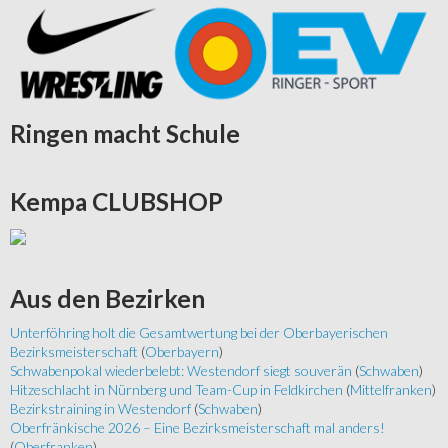
Ringen
macht Schule
Kempa
CLUBSHOP
Aus
den Bezirken
Unterföhring holt die Gesamtwertung bei der Oberbayerischen
Bezirksmeisterschaft
(
Oberbayern
)
Schwabenpokal wiederbelebt: Westendorf siegt souverän
(
Schwaben
)
Hitzeschlacht in Nürnberg und Team-Cup in Feldkirchen
(
Mittelfranken
)
Bezirkstraining in Westendorf
(
Schwaben
)
Oberfränkische 2026 – Eine Bezirksmeisterschaft mal anders!
(
Oberfranken
)