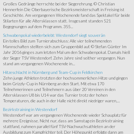
Großes Gedränge herrschte bei der Siegerehrung. © Christian
Hennerfein Die Oberbayerische Bezirksmeisterschaft in Freising ist
Geschichte. Am vergangenen Wochenende fand das Spektakel für beide
Stilarten für alle Altersklassen statt. Insgesamt standen 521
Begegnungen auf dem Programm. 355...
Schwabenpokal wiederbelebt: Westendorf siegt souverän
Ein tolles Bild zum Turnierabschluss: Alle vier teilnehmenden
Mannschaften stellten sich zum Gruppenbild auf. © Stefan Günter Im
Jahr 2016 ging es zum letzten Mal um den Schwabenpokal. Damals hieß
der Sieger TSV Westendorf. Zehn Jahre sind seither vergangen. Nun
stand am vergangenen Wochenende in...
Hitzeschlacht in Nürnberg und Team-Cup in Feldkirchen
Zehn junge Athleten trotzten der hochsommerlichen Hitze und gingen
beim Grizzly-Cup in Nürnberg an den Start. Mit etwa 170
Teilnehmerinnen und Teilnehmern aus über 20 Vereinen in den
Altersklassen U8 bis U14 war das Turnier trotz der hohen
Temperaturen, die auch in der Halle nicht direkt niedriger waren,...
Bezirkstraining in Westendorf
Westendorf war am vergangenen Wochenende wieder Schauplatz für
mehrere Ereignisse. Nicht nur, dass am Samstag ein Bezirkstraining
stattfand, nahmen parallel fünf TSV-Nachwuchsathleten an der
Ausbildung zum Kampfrichter teil. Der Höhepunkt erfolgte dann am