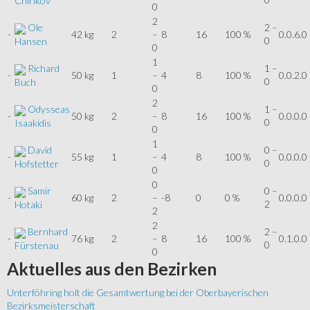
Chirikov
0
2
Ole
2 –
-
42 kg
2
–
8
16
100 %
0.0.6.0
0
Hansen
0
1
Richard
1 –
-
50 kg
1
–
4
8
100 %
0.0.2.0
0
Buch
0
2
Odysseas
1 –
-
50 kg
2
–
8
16
100 %
0.0.0.0
0
Isaakidis
0
1
David
0 –
-
55 kg
1
–
4
8
100 %
0.0.0.0
0
Hofstetter
0
0
Samir
0 –
-
60 kg
2
–
-8
0
0 %
0.0.0.0
2
Hotaki
2
2
Bernhard
2 –
-
76 kg
2
–
8
16
100 %
0.1.0.0
0
Fürstenau
0
Aktuelles
aus den Bezirken
Unterföhring holt die Gesamtwertung bei der Oberbayerischen
Bezirksmeisterschaft