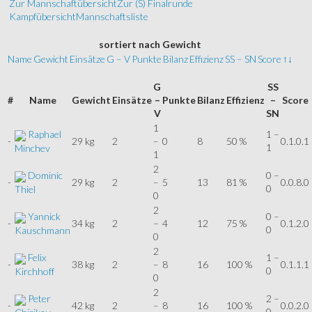
Zur Mannschaftübersicht
Zur (S) Finalrunde
Kampfübersicht
Mannschaftsliste
sortiert
nach Gewicht
Name
Gewicht
Einsätze
G – V
Punkte
Bilanz
Effizienz
SS – SN
Score
↑↓
G
SS
#
Name
Gewicht
Einsätze
–
Punkte
Bilanz
Effizienz
–
Score
V
SN
1
Raphael
1 –
-
29 kg
2
–
0
8
50 %
0.1.0.1
1
Minchev
1
2
Dominic
0 –
-
29 kg
2
–
5
13
81 %
0.0.8.0
0
Thiel
0
2
Yannick
0 –
-
34 kg
2
–
4
12
75 %
0.1.2.0
0
Kauschmann
0
2
Felix
1 –
-
38 kg
2
–
8
16
100 %
0.1.1.1
0
Kirchhoff
0
2
Peter
2 –
-
42 kg
2
–
8
16
100 %
0.0.2.0
0