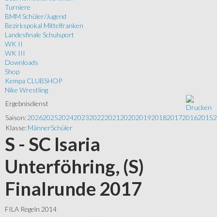
Turniere
BMM Schüler/Jugend
Bezirkspokal Mittelfranken
Landesfinale Schulsport
WK II
WK III
Downloads
Shop
Kempa CLUBSHOP
Nike Wrestling
Ergebnisdienst
Saison:
2026
2025
2024
2023
2022
2021
2020
2019
2018
2017
2016
2015
2
Klasse:
Männer
Schüler
S - SC Isaria
Unterföhring, (S)
Finalrunde 2017
FILA Regeln 2014