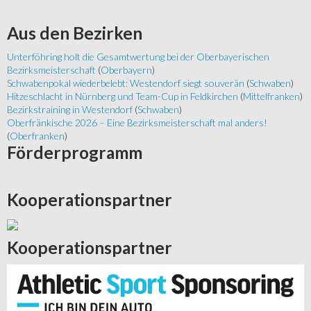
Aus
den Bezirken
Unterföhring holt die Gesamtwertung bei der Oberbayerischen
Bezirksmeisterschaft
(
Oberbayern
)
Schwabenpokal wiederbelebt: Westendorf siegt souverän
(
Schwaben
)
Hitzeschlacht in Nürnberg und Team-Cup in Feldkirchen
(
Mittelfranken
)
Bezirkstraining in Westendorf
(
Schwaben
)
Oberfränkische 2026 – Eine Bezirksmeisterschaft mal anders!
(
Oberfranken
)
Förderprogramm
Kooperationspartner
Kooperationspartner