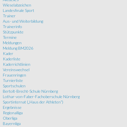
Wieselabzeichen
Landesfinale Sport
Trainer
Aus- und Weiterbildung
Trainerinfo
Stützpunkte
Termine
Meldungen
Meldung BM2026
Kader
Kaderliste
Kaderrichtlinien
Vereinswechsel
Frauenringen
Turnierliste
Sportschulen
Bertolt-Brecht-Schule Nürnberg
Lothar-von-Faber-Fachoberschule Nürnberg
Sportinternat („Haus der Athleten“)
Ergebnisse
Regionalliga
Oberliga
Bayernliga