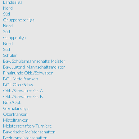
Landesliga
Nord
Süd
Gruppenoberliga
Nord
Süd
Gruppenliga
Nord
Süd
Schüler
Bay. Schülermannschafts Meister
Bay. Jugend-Mannschaftsmeister
Finalrunde Obb./Schwaben
BOL Mittelfranken
BOL Obb./Schw.
Obb./Schwaben Gr. A
Obb./Schwaben Gr. B
Ndb./Opf.
Grenzlandliga
Oberfranken
Mittelfranken
Meisterschaften/Turniere
Bayerische Meisterschaften
Bezirksmeisterschaften