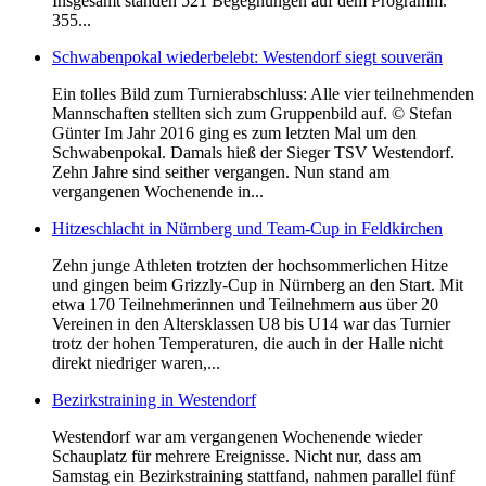
Insgesamt standen 521 Begegnungen auf dem Programm.
355...
Schwabenpokal wiederbelebt: Westendorf siegt souverän
Ein tolles Bild zum Turnierabschluss: Alle vier teilnehmenden
Mannschaften stellten sich zum Gruppenbild auf. © Stefan
Günter Im Jahr 2016 ging es zum letzten Mal um den
Schwabenpokal. Damals hieß der Sieger TSV Westendorf.
Zehn Jahre sind seither vergangen. Nun stand am
vergangenen Wochenende in...
Hitzeschlacht in Nürnberg und Team-Cup in Feldkirchen
Zehn junge Athleten trotzten der hochsommerlichen Hitze
und gingen beim Grizzly-Cup in Nürnberg an den Start. Mit
etwa 170 Teilnehmerinnen und Teilnehmern aus über 20
Vereinen in den Altersklassen U8 bis U14 war das Turnier
trotz der hohen Temperaturen, die auch in der Halle nicht
direkt niedriger waren,...
Bezirkstraining in Westendorf
Westendorf war am vergangenen Wochenende wieder
Schauplatz für mehrere Ereignisse. Nicht nur, dass am
Samstag ein Bezirkstraining stattfand, nahmen parallel fünf