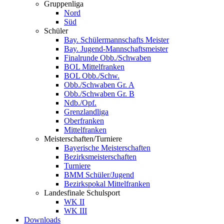
Gruppenliga
Nord
Süd
Schüler
Bay. Schülermannschafts Meister
Bay. Jugend-Mannschaftsmeister
Finalrunde Obb./Schwaben
BOL Mittelfranken
BOL Obb./Schw.
Obb./Schwaben Gr. A
Obb./Schwaben Gr. B
Ndb./Opf.
Grenzlandliga
Oberfranken
Mittelfranken
Meisterschaften/Turniere
Bayerische Meisterschaften
Bezirksmeisterschaften
Turniere
BMM Schüler/Jugend
Bezirkspokal Mittelfranken
Landesfinale Schulsport
WK II
WK III
Downloads