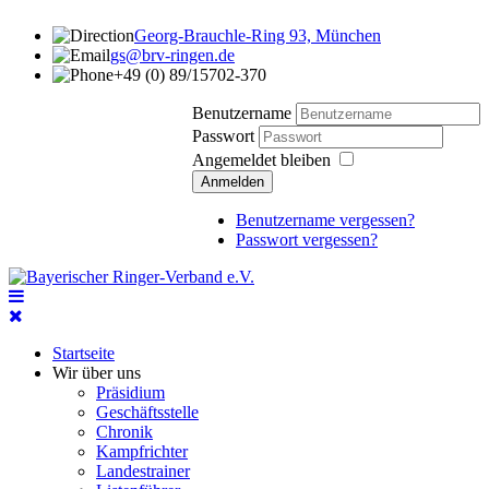
Georg-Brauchle-Ring 93, München
gs@brv-ringen.de
+49 (0) 89/15702-370
Benutzername
Passwort
Angemeldet bleiben
Anmelden
Benutzername vergessen?
Passwort vergessen?
Startseite
Wir über uns
Präsidium
Geschäftsstelle
Chronik
Kampfrichter
Landestrainer