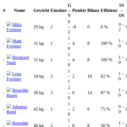
G
SS
#
Name
Gewicht
Einsätze
–
Punkte
Bilanz
Effizienz
–
V
SN
0
0 –
Mika
-
29 kg
2
–
-8
0
0 %
2
Forstner
2
1
1 –
Matti
-
31 kg
1
–
4
8
100 %
0
Forstner
0
1
1 –
Bernhard
-
31 kg
1
–
4
8
100 %
0
Stark
0
1
1 –
Lena
-
34 kg
2
–
2
10
62 %
0
Forstner
1
2
1 –
Benedikt
-
38 kg
2
–
6
14
87 %
0
Bauer
0
1
0 –
Johanna
-
42 kg
1
–
2
6
75 %
0
Reigl
0
1
1 –
Benedikt
-
46 kg
2
–
0
8
50 %