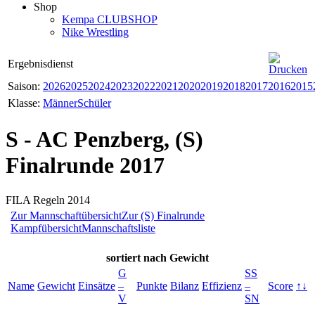
Shop
Kempa CLUBSHOP
Nike Wrestling
Ergebnisdienst
Saison:
2026
2025
2024
2023
2022
2021
2020
2019
2018
2017
2016
2015
Klasse:
Männer
Schüler
S - AC Penzberg, (S)
Finalrunde 2017
FILA Regeln 2014
Zur Mannschaftübersicht
Zur (S) Finalrunde
Kampfübersicht
Mannschaftsliste
sortiert
nach Gewicht
G
SS
Name
Gewicht
Einsätze
–
Punkte
Bilanz
Effizienz
–
Score
↑↓
V
SN