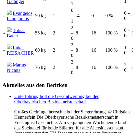
1
Gattinger
1
0
0 –
Evangelos
-
50 kg
1
–
-4
0
0 %
0
Panogoulos
1
2
0 –
Tobias
-
55 kg
2
–
8
16
100 %
0
Bauer
0
2
1 –
Lukas
-
60 kg
2
–
8
16
100 %
0
REISACHER
0
2
2 –
Marius
-
76 kg
2
–
8
16
100 %
0
Nichita
0
Aktuelles
aus den Bezirken
Unterföhring holt die Gesamtwertung bei der
Oberbayerischen Bezirksmeisterschaft
Großes Gedränge herrschte bei der Siegerehrung. © Christian
Hennerfein Die Oberbayerische Bezirksmeisterschaft in
Freising ist Geschichte. Am vergangenen Wochenende fand
das Spektakel für beide Stilarten für alle Altersklassen statt.