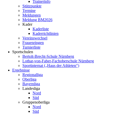
Trainerinfo
Stützpunkte
Termine
Meldungen
Meldung BM2026
Kader
Kaderliste
Kaderrichtlinien
Vereinswechsel
Frauenringen
Turnierliste
Sportschulen
Bertolt-Brecht-Schule Nürnberg
Lothar-von-Faber-Fachoberschule Nürnberg
Sportinternat („Haus der Athleten“)
Ergebnisse
Regionalliga
Oberliga
Bayernliga
Landesliga
Nord
Süd
Gruppenoberliga
Nord
Süd