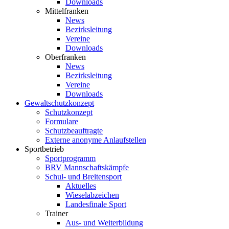
Downloads
Mittelfranken
News
Bezirksleitung
Vereine
Downloads
Oberfranken
News
Bezirksleitung
Vereine
Downloads
Gewaltschutzkonzept
Schutzkonzept
Formulare
Schutzbeauftragte
Externe anonyme Anlaufstellen
Sportbetrieb
Sportprogramm
BRV Mannschaftskämpfe
Schul- und Breitensport
Aktuelles
Wieselabzeichen
Landesfinale Sport
Trainer
Aus- und Weiterbildung