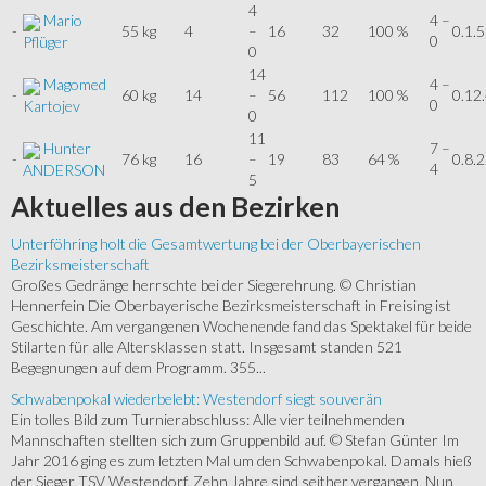
4
Mario
4 –
-
55 kg
4
–
16
32
100 %
0.1.5
0
Pflüger
0
14
Magomed
4 –
-
60 kg
14
–
56
112
100 %
0.12
0
Kartojev
0
11
Hunter
7 –
-
76 kg
16
–
19
83
64 %
0.8.2
4
ANDERSON
5
Aktuelles
aus den Bezirken
Unterföhring holt die Gesamtwertung bei der Oberbayerischen
Bezirksmeisterschaft
Großes Gedränge herrschte bei der Siegerehrung. © Christian
Hennerfein Die Oberbayerische Bezirksmeisterschaft in Freising ist
Geschichte. Am vergangenen Wochenende fand das Spektakel für beide
Stilarten für alle Altersklassen statt. Insgesamt standen 521
Begegnungen auf dem Programm. 355...
Schwabenpokal wiederbelebt: Westendorf siegt souverän
Ein tolles Bild zum Turnierabschluss: Alle vier teilnehmenden
Mannschaften stellten sich zum Gruppenbild auf. © Stefan Günter Im
Jahr 2016 ging es zum letzten Mal um den Schwabenpokal. Damals hieß
der Sieger TSV Westendorf. Zehn Jahre sind seither vergangen. Nun