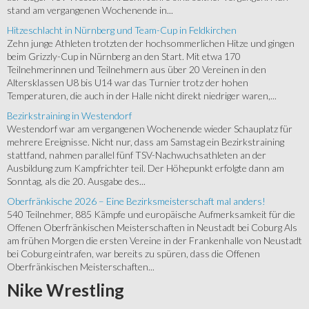
stand am vergangenen Wochenende in...
Hitzeschlacht in Nürnberg und Team-Cup in Feldkirchen
Zehn junge Athleten trotzten der hochsommerlichen Hitze und gingen
beim Grizzly-Cup in Nürnberg an den Start. Mit etwa 170
Teilnehmerinnen und Teilnehmern aus über 20 Vereinen in den
Altersklassen U8 bis U14 war das Turnier trotz der hohen
Temperaturen, die auch in der Halle nicht direkt niedriger waren,...
Bezirkstraining in Westendorf
Westendorf war am vergangenen Wochenende wieder Schauplatz für
mehrere Ereignisse. Nicht nur, dass am Samstag ein Bezirkstraining
stattfand, nahmen parallel fünf TSV-Nachwuchsathleten an der
Ausbildung zum Kampfrichter teil. Der Höhepunkt erfolgte dann am
Sonntag, als die 20. Ausgabe des...
Oberfränkische 2026 – Eine Bezirksmeisterschaft mal anders!
540 Teilnehmer, 885 Kämpfe und europäische Aufmerksamkeit für die
Offenen Oberfränkischen Meisterschaften in Neustadt bei Coburg Als
am frühen Morgen die ersten Vereine in der Frankenhalle von Neustadt
bei Coburg eintrafen, war bereits zu spüren, dass die Offenen
Oberfränkischen Meisterschaften...
Nike
Wrestling