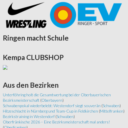
Ringen
macht Schule
Kempa
CLUBSHOP
Aus
den Bezirken
Unterföhring holt die Gesamtwertung bei der Oberbayerischen
Bezirksmeisterschaft
(
Oberbayern
)
Schwabenpokal wiederbelebt: Westendorf siegt souverän
(
Schwaben
)
Hitzeschlacht in Nürnberg und Team-Cup in Feldkirchen
(
Mittelfranken
)
Bezirkstraining in Westendorf
(
Schwaben
)
Oberfränkische 2026 – Eine Bezirksmeisterschaft mal anders!
(
Oberfranken
)