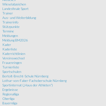
Wieselabzeichen
Landesfinale Sport
Trainer
Aus- und Weiterbildung
Trainerinfo
Stützpunkte
Termine
Meldungen
Meldung BM2026
Kader
Kaderliste
Kaderrichtlinien
Vereinswechsel
Frauenringen
Turnierliste
Sportschulen
Bertolt-Brecht-Schule Nürnberg
Lothar-von-Faber-Fachoberschule Nürnberg
Sportinternat („Haus der Athleten“)
Ergebnisse
Regionalliga
Oberliga
Bayernliga