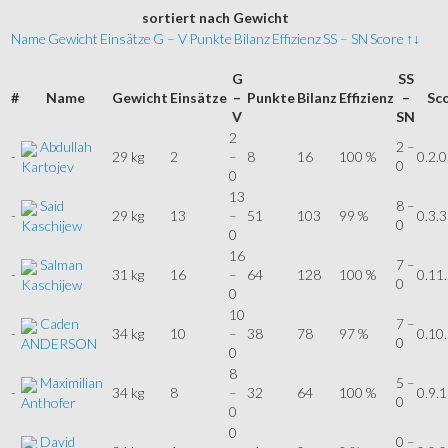
sortiert
nach Gewicht
Name
Gewicht
Einsätze
G – V
Punkte
Bilanz
Effizienz
SS – SN
Score
↑↓
G
SS
#
Name
Gewicht
Einsätze
–
Punkte
Bilanz
Effizienz
–
Sc
V
SN
2
Abdullah
2 –
-
29 kg
2
–
8
16
100 %
0.2.0
0
Kartojev
0
13
Said
8 –
-
29 kg
13
–
51
103
99 %
0.3.3
0
Kaschijew
0
16
Salman
7 –
-
31 kg
16
–
64
128
100 %
0.11
0
Kaschijew
0
10
Caden
7 –
-
34 kg
10
–
38
78
97 %
0.10
0
ANDERSON
0
8
Maximilian
5 –
-
34 kg
8
–
32
64
100 %
0.9.1
0
Anthofer
0
0
David
0 –