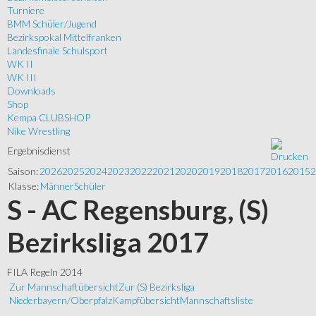
Turniere
BMM Schüler/Jugend
Bezirkspokal Mittelfranken
Landesfinale Schulsport
WK II
WK III
Downloads
Shop
Kempa CLUBSHOP
Nike Wrestling
Ergebnisdienst
Saison:
2026
2025
2024
2023
2022
2021
2020
2019
2018
2017
2016
2015
2
Klasse:
Männer
Schüler
S - AC Regensburg, (S)
Bezirksliga 2017
FILA Regeln 2014
Zur Mannschaftübersicht
Zur (S) Bezirksliga
Niederbayern/Oberpfalz
Kampfübersicht
Mannschaftsliste