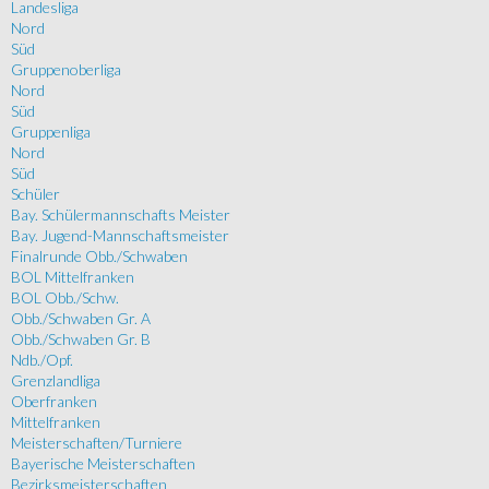
Landesliga
Nord
Süd
Gruppenoberliga
Nord
Süd
Gruppenliga
Nord
Süd
Schüler
Bay. Schülermannschafts Meister
Bay. Jugend-Mannschaftsmeister
Finalrunde Obb./Schwaben
BOL Mittelfranken
BOL Obb./Schw.
Obb./Schwaben Gr. A
Obb./Schwaben Gr. B
Ndb./Opf.
Grenzlandliga
Oberfranken
Mittelfranken
Meisterschaften/Turniere
Bayerische Meisterschaften
Bezirksmeisterschaften