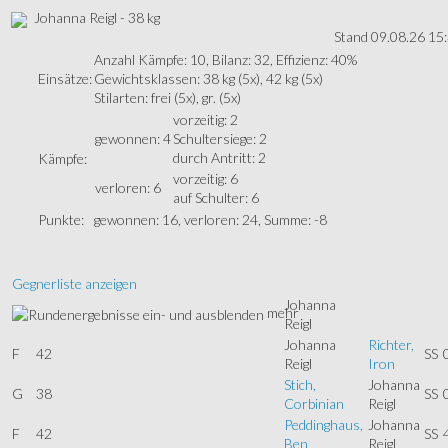
Johanna Reigl - 38 kg
Stand 09.08.26 15
Anzahl Kämpfe: 10, Bilanz: 32, Effizienz: 40%
Einsätze:
Gewichtsklassen: 38 kg (5x), 42 kg (5x)
Stilarten: frei (5x), gr. (5x)
vorzeitig: 2
gewonnen: 4
Schultersiege: 2
durch Antritt: 2
Kämpfe:
vorzeitig: 6
verloren: 6
auf Schulter: 6
Punkte:
gewonnen: 16, verloren: 24, Summe: -8
Gegnerliste anzeigen
Johanna
mehr
Reigl
Johanna
Richter,
F
42
SS
Reigl
Iron
Stich,
Johanna
G
38
SS
Corbinian
Reigl
Peddinghaus,
Johanna
F
42
SS
Ben
Reigl