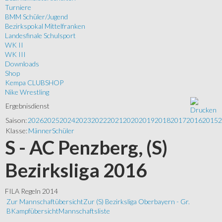
Turniere
BMM Schüler/Jugend
Bezirkspokal Mittelfranken
Landesfinale Schulsport
WK II
WK III
Downloads
Shop
Kempa CLUBSHOP
Nike Wrestling
Ergebnisdienst
Saison:
2026
2025
2024
2023
2022
2021
2020
2019
2018
2017
2016
2015
2
Klasse:
Männer
Schüler
S - AC Penzberg, (S)
Bezirksliga 2016
FILA Regeln 2014
Zur Mannschaftübersicht
Zur (S) Bezirksliga Oberbayern - Gr.
B
Kampfübersicht
Mannschaftsliste