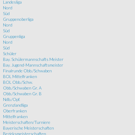
Landesliga
Nord
Süd
Gruppenoberliga
Nord
Süd
Gruppenliga
Nord
Süd
Schüler
Bay. Schülermannschafts Meister
Bay. Jugend-Mannschaftsmeister
Finalrunde Obb./Schwaben
BOL Mittelfranken
BOL Obb./Schw.
Obb./Schwaben Gr. A
Obb./Schwaben Gr. B
Ndb./Opf.
Grenzlandliga
Oberfranken
Mittelfranken
Meisterschaften/Turniere
Bayerische Meisterschaften
Bezirksmeisterschaften