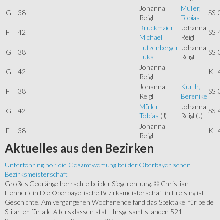
Johanna
Müller,
G
38
SS
Reigl
Tobias
Bruckmaier,
Johanna
F
42
SS
Michael
Reigl
Lutzenberger,
Johanna
G
38
SS
Luka
Reigl
Johanna
G
42
—
KL
Reigl
Johanna
Kurth,
F
38
SS
Reigl
Berenike
Müller,
Johanna
G
42
SS
Tobias
(J)
Reigl
(J)
Johanna
F
38
—
KL
Reigl
Aktuelles
aus den Bezirken
Unterföhring holt die Gesamtwertung bei der Oberbayerischen
Bezirksmeisterschaft
Großes Gedränge herrschte bei der Siegerehrung. © Christian
Hennerfein Die Oberbayerische Bezirksmeisterschaft in Freising ist
Geschichte. Am vergangenen Wochenende fand das Spektakel für beide
Stilarten für alle Altersklassen statt. Insgesamt standen 521