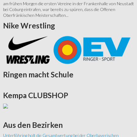
am frühen Morgen die ersten Vereine in der Frankenhalle von Neustadt
bei Coburg eintrafen, war bereits zu spüren, dass die Offenen
Oberfränkischen Meisterschaften...
Nike
Wrestling
Ringen
macht Schule
Kempa
CLUBSHOP
Aus
den Bezirken
Unterföhring holt die Gesamtwertung bei der Oberbayerischen