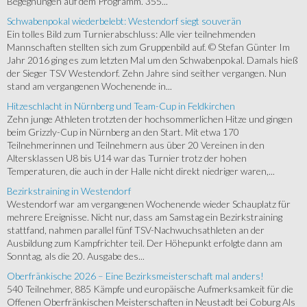
Begegnungen auf dem Programm. 355...
Schwabenpokal wiederbelebt: Westendorf siegt souverän
Ein tolles Bild zum Turnierabschluss: Alle vier teilnehmenden
Mannschaften stellten sich zum Gruppenbild auf. © Stefan Günter Im
Jahr 2016 ging es zum letzten Mal um den Schwabenpokal. Damals hieß
der Sieger TSV Westendorf. Zehn Jahre sind seither vergangen. Nun
stand am vergangenen Wochenende in...
Hitzeschlacht in Nürnberg und Team-Cup in Feldkirchen
Zehn junge Athleten trotzten der hochsommerlichen Hitze und gingen
beim Grizzly-Cup in Nürnberg an den Start. Mit etwa 170
Teilnehmerinnen und Teilnehmern aus über 20 Vereinen in den
Altersklassen U8 bis U14 war das Turnier trotz der hohen
Temperaturen, die auch in der Halle nicht direkt niedriger waren,...
Bezirkstraining in Westendorf
Westendorf war am vergangenen Wochenende wieder Schauplatz für
mehrere Ereignisse. Nicht nur, dass am Samstag ein Bezirkstraining
stattfand, nahmen parallel fünf TSV-Nachwuchsathleten an der
Ausbildung zum Kampfrichter teil. Der Höhepunkt erfolgte dann am
Sonntag, als die 20. Ausgabe des...
Oberfränkische 2026 – Eine Bezirksmeisterschaft mal anders!
540 Teilnehmer, 885 Kämpfe und europäische Aufmerksamkeit für die
Offenen Oberfränkischen Meisterschaften in Neustadt bei Coburg Als