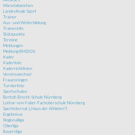
Wieselabzeichen
Landesfinale Sport
Trainer
Aus- und Weiterbildung
Trainerinfo
Stützpunkte
Termine
Meldungen
Meldung BM2026
Kader
Kaderliste
Kaderrichtlinien
Vereinswechsel
Frauenringen
Turnierliste
Sportschulen
Bertolt-Brecht-Schule Nürnberg
Lothar-von-Faber-Fachoberschule Nürnberg
Sportinternat („Haus der Athleten“)
Ergebnisse
Regionalliga
Oberliga
Bayernliga