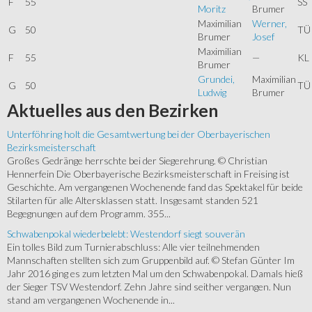
F
55
SS
Moritz
Brumer
Maximilian
Werner,
G
50
TÜ
Brumer
Josef
Maximilian
F
55
—
KL
Brumer
Grundei,
Maximilian
G
50
TÜ
Ludwig
Brumer
Aktuelles
aus den Bezirken
Unterföhring holt die Gesamtwertung bei der Oberbayerischen
Bezirksmeisterschaft
Großes Gedränge herrschte bei der Siegerehrung. © Christian
Hennerfein Die Oberbayerische Bezirksmeisterschaft in Freising ist
Geschichte. Am vergangenen Wochenende fand das Spektakel für beide
Stilarten für alle Altersklassen statt. Insgesamt standen 521
Begegnungen auf dem Programm. 355...
Schwabenpokal wiederbelebt: Westendorf siegt souverän
Ein tolles Bild zum Turnierabschluss: Alle vier teilnehmenden
Mannschaften stellten sich zum Gruppenbild auf. © Stefan Günter Im
Jahr 2016 ging es zum letzten Mal um den Schwabenpokal. Damals hieß
der Sieger TSV Westendorf. Zehn Jahre sind seither vergangen. Nun
stand am vergangenen Wochenende in...