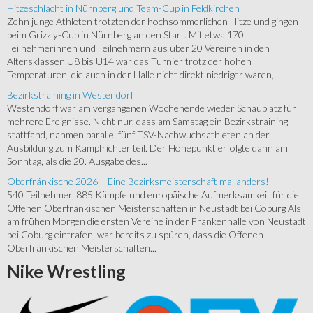
Hitzeschlacht in Nürnberg und Team-Cup in Feldkirchen
Zehn junge Athleten trotzten der hochsommerlichen Hitze und gingen
beim Grizzly-Cup in Nürnberg an den Start. Mit etwa 170
Teilnehmerinnen und Teilnehmern aus über 20 Vereinen in den
Altersklassen U8 bis U14 war das Turnier trotz der hohen
Temperaturen, die auch in der Halle nicht direkt niedriger waren,...
Bezirkstraining in Westendorf
Westendorf war am vergangenen Wochenende wieder Schauplatz für
mehrere Ereignisse. Nicht nur, dass am Samstag ein Bezirkstraining
stattfand, nahmen parallel fünf TSV-Nachwuchsathleten an der
Ausbildung zum Kampfrichter teil. Der Höhepunkt erfolgte dann am
Sonntag, als die 20. Ausgabe des...
Oberfränkische 2026 – Eine Bezirksmeisterschaft mal anders!
540 Teilnehmer, 885 Kämpfe und europäische Aufmerksamkeit für die
Offenen Oberfränkischen Meisterschaften in Neustadt bei Coburg Als
am frühen Morgen die ersten Vereine in der Frankenhalle von Neustadt
bei Coburg eintrafen, war bereits zu spüren, dass die Offenen
Oberfränkischen Meisterschaften...
Nike
Wrestling