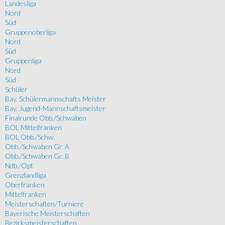
Landesliga
Nord
Süd
Gruppenoberliga
Nord
Süd
Gruppenliga
Nord
Süd
Schüler
Bay. Schülermannschafts Meister
Bay. Jugend-Mannschaftsmeister
Finalrunde Obb./Schwaben
BOL Mittelfranken
BOL Obb./Schw.
Obb./Schwaben Gr. A
Obb./Schwaben Gr. B
Ndb./Opf.
Grenzlandliga
Oberfranken
Mittelfranken
Meisterschaften/Turniere
Bayerische Meisterschaften
Bezirksmeisterschaften