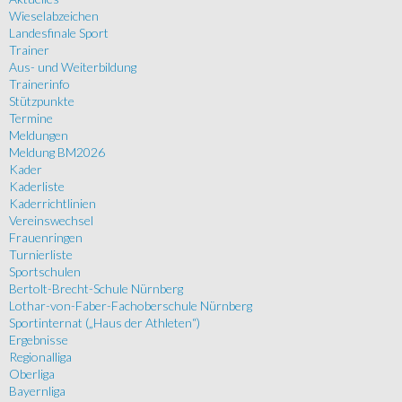
Wieselabzeichen
Landesfinale Sport
Trainer
Aus- und Weiterbildung
Trainerinfo
Stützpunkte
Termine
Meldungen
Meldung BM2026
Kader
Kaderliste
Kaderrichtlinien
Vereinswechsel
Frauenringen
Turnierliste
Sportschulen
Bertolt-Brecht-Schule Nürnberg
Lothar-von-Faber-Fachoberschule Nürnberg
Sportinternat („Haus der Athleten“)
Ergebnisse
Regionalliga
Oberliga
Bayernliga