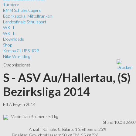
Turniere
BMM Schüler/Jugend
Bezirkspokal Mittelfranken
Landesfinale Schulsport
WK II
WK III
Downloads
Shop
Kempa CLUBSHOP
Nike Wrestling
Ergebnisdienst
S - ASV Au/Hallertau, (S)
Bezirksliga 2014
FILA Regeln 2014
Maximilian Brumer - 50 kg
Stand 10.08.26 0
Anzahl Kämpfe: 8, Bilanz: 16, Effizienz: 25%
Einsätze:
Gewichtsklassen: 50 kg (3x), 55 kg (5x)