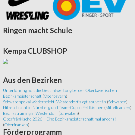
Ringen
macht Schule
Kempa
CLUBSHOP
Aus
den Bezirken
Unterföhring holt die Gesamtwertung bei der Oberbayerischen
Bezirksmeisterschaft
(
Oberbayern
)
Schwabenpokal wiederbelebt: Westendorf siegt souverän
(
Schwaben
)
Hitzeschlacht in Nürnberg und Team-Cup in Feldkirchen
(
Mittelfranken
)
Bezirkstraining in Westendorf
(
Schwaben
)
Oberfränkische 2026 – Eine Bezirksmeisterschaft mal anders!
(
Oberfranken
)
Förderprogramm