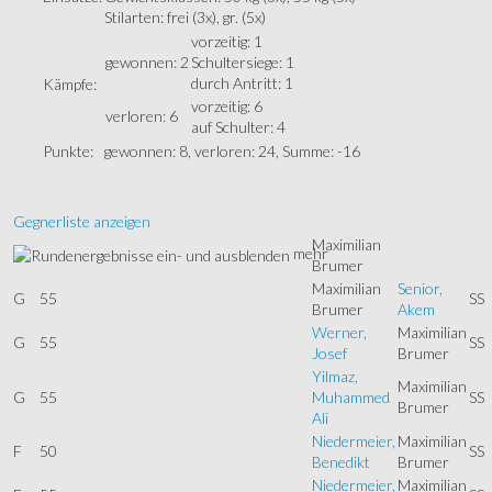
Stilarten: frei (3x), gr. (5x)
vorzeitig: 1
gewonnen: 2
Schultersiege: 1
durch Antritt: 1
Kämpfe:
vorzeitig: 6
verloren: 6
auf Schulter: 4
Punkte:
gewonnen: 8, verloren: 24, Summe: -16
Gegnerliste anzeigen
Maximilian
mehr
Brumer
Maximilian
Senior,
G
55
SS
Brumer
Akem
Werner,
Maximilian
G
55
SS
Josef
Brumer
Yilmaz,
Maximilian
G
55
Muhammed
SS
Brumer
Ali
Niedermeier,
Maximilian
F
50
SS
Benedikt
Brumer
Niedermeier,
Maximilian