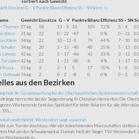
sortiert
nach Gewicht
icht
Einsätze
G – V
Punkte
Bilanz
Effizienz
SS – SN
Score
↑↓
ame
Gewicht
Einsätze
G – V
Punkte
Bilanz
Effizienz
SS – SN
S
n Thurner
27 kg
18
13 – 5
33
105
72 %
5 – 4
0.
in Kliem
31 kg
22
0 – 22
-87
1
0 %
0 – 21
0.
us Kliem
34 kg
22
10 – 12
-9
79
44 %
7 – 10
0.
 Schuller
34 kg
20
5 – 15
-40
40
25 %
5 – 13
0.
s Limmer
42 kg
22
5 – 17
-46
42
23 %
3 – 12
0.
 Tyrväinen
42 kg
22
1 – 21
-80
8
4 %
1 – 17
0.
d Prusa
55 kg
3
2 – 1
5
17
70 %
1 – 0
0.
in Gottwald
76 kg
2
0 – 2
-8
0
0 %
0 – 2
0.
lles
aus den Bezirken
ing holt die Gesamtwertung bei der Oberbayerischen Bezirksmeisterschaft
ränge herrschte bei der Siegerehrung. © Christian Hennerfein Die Oberbay
enen Wochenende fand das Spektakel für beide Stilarten für alle Alterskl
 355...
okal wiederbelebt: Westendorf siegt souverän
 Bild zum Turnierabschluss: Alle vier teilnehmenden Mannschaften stellten 
zten Mal um den Schwabenpokal. Damals hieß der Sieger TSV Westendorf. 
en Wochenende in...