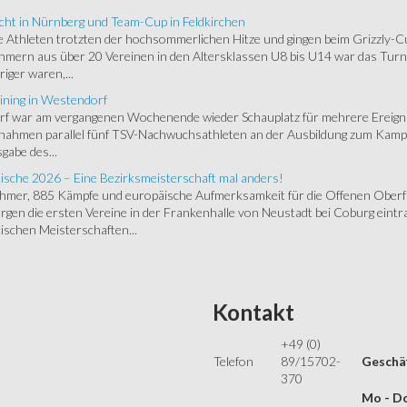
cht in Nürnberg und Team-Cup in Feldkirchen
 Athleten trotzten der hochsommerlichen Hitze und gingen beim Grizzly-C
hmern aus über 20 Vereinen in den Altersklassen U8 bis U14 war das Turnie
riger waren,...
ining in Westendorf
 war am vergangenen Wochenende wieder Schauplatz für mehrere Ereigniss
 nahmen parallel fünf TSV-Nachwuchsathleten an der Ausbildung zum Kampfr
gabe des...
ische 2026 – Eine Bezirksmeisterschaft mal anders!
ehmer, 885 Kämpfe und europäische Aufmerksamkeit für die Offenen Oberfr
gen die ersten Vereine in der Frankenhalle von Neustadt bei Coburg eintra
schen Meisterschaften...
Kontakt
+49 (0)
Telefon
89/15702-
Geschäf
370
Mo - Do