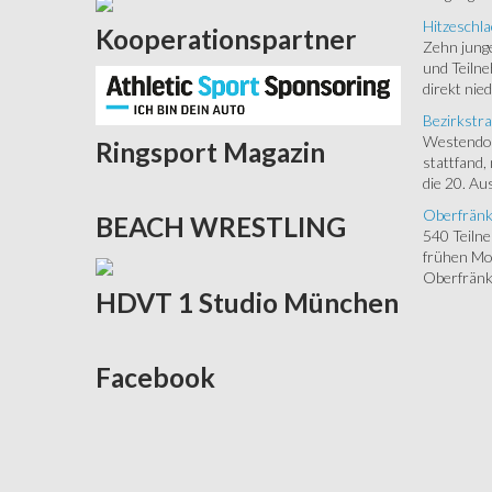
Hitzeschla
Kooperationspartner
Zehn junge
und Teilne
direkt nied
Bezirkstra
Westendorf
Ringsport
Magazin
stattfand,
die 20. Aus
Oberfränk
BEACH
WRESTLING
540 Teiln
frühen Mor
Oberfränki
HDVT
1 Studio München
Facebook