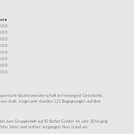
core
0.0.0
0.0.0
0.0.0
0.0.0
0.0.0
0.0.0
0.0.0
0.0.0
erische Bezirksmeisterschaft in Freising ist Geschichte.
assen statt. Insgesamt standen 521 Begegnungen auf dem
sich zum Gruppenbild auf. © Stefan Günter Im Jahr 2016 ging
Zehn Jahre sind seither vergangen. Nun stand am