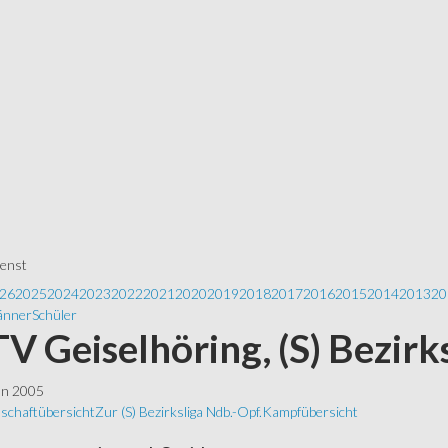
ienst
26
2025
2024
2023
2022
2021
2020
2019
2018
2017
2016
2015
2014
2013
20
nner
Schüler
 TV Geiselhöring, (S) Bezir
ln 2005
schaftübersicht
Zur (S) Bezirksliga Ndb.-Opf.
Kampfübersicht