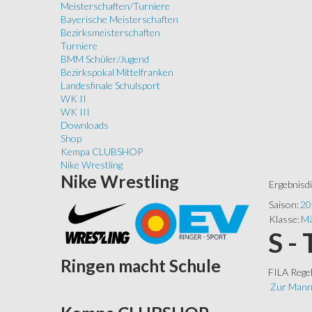
Meisterschaften/Turniere
Bayerische Meisterschaften
Bezirksmeisterschaften
Turniere
BMM Schüler/Jugend
Bezirkspokal Mittelfranken
Landesfinale Schulsport
WK II
WK III
Downloads
Shop
Kempa CLUBSHOP
Nike Wrestling
Nike
Wrestling
Ergebnisd
Saison:
20
Klasse:
Mä
S -
Ringen
macht Schule
FILA Rege
Zur Mann