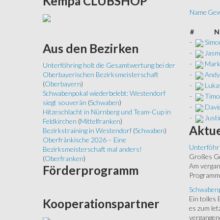
Kempa
CLUBSHOP
Name
Gew
#
N
-
Simo
Aus
den Bezirken
-
Jasm
-
Mark
Unterföhring holt die Gesamtwertung bei der
-
Andy
Oberbayerischen Bezirksmeisterschaft
(
Oberbayern
)
-
Luka
Schwabenpokal wiederbelebt: Westendorf
-
Timo
siegt souverän
(
Schwaben
)
-
Davi
Hitzeschlacht in Nürnberg und Team-Cup in
-
Just
Feldkirchen
(
Mittelfranken
)
Aktue
Bezirkstraining in Westendorf
(
Schwaben
)
Oberfränkische 2026 – Eine
Unterföhr
Bezirksmeisterschaft mal anders!
Großes Ged
(
Oberfranken
)
Am vergang
Förderprogramm
Programm.
Schwabenp
Ein tolles
Kooperationspartner
es zum let
vergangen