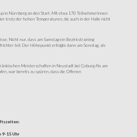
up in Nürnberg an den Start. Mit etwa 170 Teilnehmerinnen
r trotz der hohen Temperaturen, die auch in der Halle nicht
e. Nicht nur, dass am Samstag ein Bezirkstraining
ichter teil. Der Höhepunkt erfolgte dann am Sonntag, als
änkischen Meisterschaften in Neustadt bei Coburg Als am
fen, war bereits zu spüren, dass die Offenen
tszeiten:
 9-15 Uhr