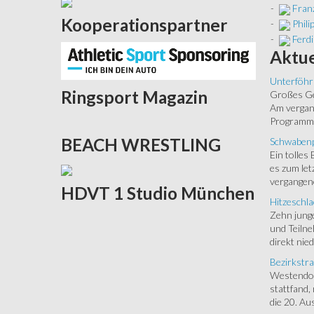
-
Franz
Kooperationspartner
-
Phili
-
Ferdi
Aktue
Unterföhr
Ringsport
Magazin
Großes Ged
Am vergang
Programm.
BEACH
WRESTLING
Schwabenp
Ein tolles
es zum let
vergangen
HDVT
1 Studio München
Hitzeschla
Zehn junge
und Teilne
direkt nied
Bezirkstra
Westendorf
stattfand,
die 20. Aus