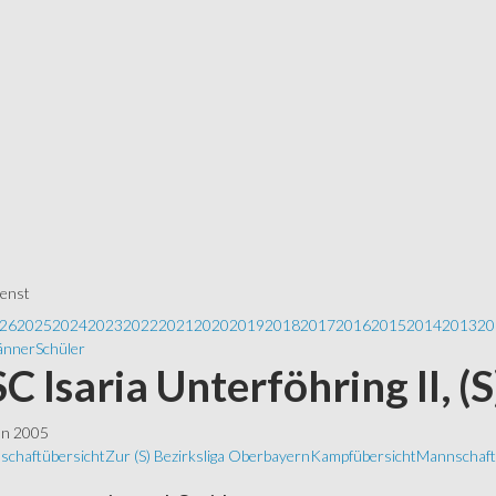
ienst
26
2025
2024
2023
2022
2021
2020
2019
2018
2017
2016
2015
2014
2013
20
nner
Schüler
 SC Isaria Unterföhring II, (
ln 2005
schaftübersicht
Zur (S) Bezirksliga Oberbayern
Kampfübersicht
Mannschafts