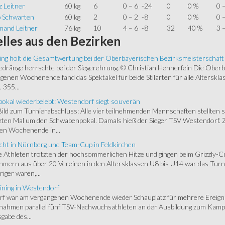
 Leitner
60 kg
6
0 – 6
-24
0
0 %
0 
p Schwarten
60 kg
2
0 – 2
-8
0
0 %
0 
nand Leitner
76 kg
10
4 – 6
-8
32
40 %
3 
lles
aus den Bezirken
ing holt die Gesamtwertung bei der Oberbayerischen Bezirksmeisterschaft
ränge herrschte bei der Siegerehrung. © Christian Hennerfein Die Oberbay
enen Wochenende fand das Spektakel für beide Stilarten für alle Alterskl
 355...
okal wiederbelebt: Westendorf siegt souverän
 Bild zum Turnierabschluss: Alle vier teilnehmenden Mannschaften stellten 
zten Mal um den Schwabenpokal. Damals hieß der Sieger TSV Westendorf. 
en Wochenende in...
cht in Nürnberg und Team-Cup in Feldkirchen
 Athleten trotzten der hochsommerlichen Hitze und gingen beim Grizzly-C
hmern aus über 20 Vereinen in den Altersklassen U8 bis U14 war das Turnie
riger waren,...
ining in Westendorf
 war am vergangenen Wochenende wieder Schauplatz für mehrere Ereigniss
 nahmen parallel fünf TSV-Nachwuchsathleten an der Ausbildung zum Kampfr
gabe des...