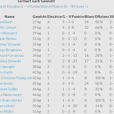
sortiert
nach Gewicht
icht
Einsätze
G – V
Punkte
Bilanz
Effizienz
SS – SN
Score
↑↓
Name
Gewicht
Einsätze
G – V
Punkte
Bilanz
Effizienz
SS
ard Buch
27 kg
6
3 – 3
0
24
50 %
2 
tte Linhart
29 kg
6
4 – 2
8
32
66 %
3 
h Weinzierl
29 kg
1
0 – 1
-4
0
0 %
0 
nik Richter
31 kg
3
0 – 3
-12
0
0 %
0 
tine Schweikl
31 kg
1
0 – 1
-4
0
0 %
0 
eas Bergmann
34 kg
1
0 – 1
-4
0
0 %
0 
hard Fürstenau
34 kg
7
2 – 5
-12
16
28 %
1 
iska Schweikl
34 kg
10
2 – 8
-23
17
21 %
1 
n Spengler
38 kg
2
0 – 2
-8
0
0 %
0 
ey Kurth
42 kg
6
0 – 6
-24
0
0 %
0 
-Christian Madejczyk
42 kg
1
1 – 0
4
8
100 %
1 
m Senior
42 kg
6
3 – 3
0
24
50 %
2 
tian Geißel
46 kg
3
1 – 2
-4
8
33 %
0 
tz Niedermeier
46 kg
2
0 – 2
-8
0
0 %
0 
n Baiersdorfer
50 kg
1
1 – 0
4
8
100 %
1 
an Leitner
50 kg
7
1 – 6
-20
8
14 %
0 
an Müller
55 kg
2
0 – 2
-8
0
0 %
0 