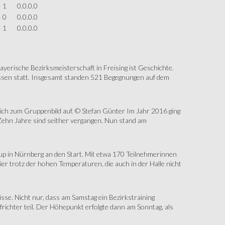
– 1
0.0.0.0
– 0
0.0.0.0
– 1
0.0.0.0
erische Bezirksmeisterschaft in Freising ist Geschichte.
assen statt. Insgesamt standen 521 Begegnungen auf dem
sich zum Gruppenbild auf. © Stefan Günter Im Jahr 2016 ging
Zehn Jahre sind seither vergangen. Nun stand am
up in Nürnberg an den Start. Mit etwa 170 Teilnehmerinnen
r trotz der hohen Temperaturen, die auch in der Halle nicht
e. Nicht nur, dass am Samstag ein Bezirkstraining
ichter teil. Der Höhepunkt erfolgte dann am Sonntag, als