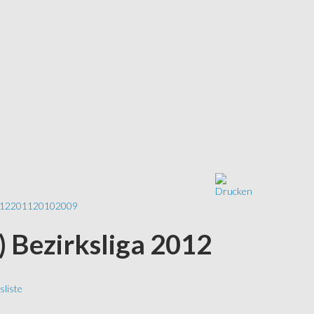
12
2011
2010
2009
S) Bezirksliga 2012
liste