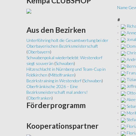
Kempa
CLUBSHOP
Name
Gew
#
-
Rich
Aus
den Bezirken
-
Anne
-
Jona
Unterföhring holt die Gesamtwertung bei der
-
Domi
Oberbayerischen Bezirksmeisterschaft
(
Oberbayern
)
-
Chris
Schwabenpokal wiederbelebt: Westendorf
-
Andr
siegt souverän
(
Schwaben
)
-
Bern
Hitzeschlacht in Nürnberg und Team-Cup in
-
Franz
Feldkirchen
(
Mittelfranken
)
-
Tizia
Bezirkstraining in Westendorf
(
Schwaben
)
-
Jeffr
Oberfränkische 2026 – Eine
Bezirksmeisterschaft mal anders!
-
Otto
(
Oberfranken
)
-
Akee
Förderprogramm
-
Sebas
-
Mori
-
Stefa
Kooperationspartner
-
Flori
-
Flori