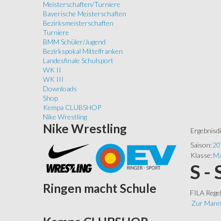
Meisterschaften/Turniere
Bayerische Meisterschaften
Bezirksmeisterschaften
Turniere
BMM Schüler/Jugend
Bezirkspokal Mittelfranken
Landesfinale Schulsport
WK II
WK III
Downloads
Shop
Kempa CLUBSHOP
Nike Wrestling
Nike
Wrestling
Ergebnisd
Saison:
20
Klasse:
Mä
S -
Ringen
macht Schule
FILA Rege
Zur Mann