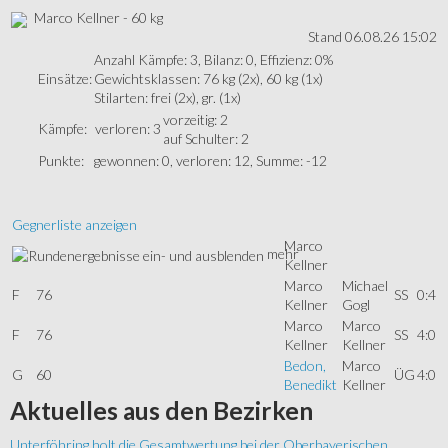
Marco Kellner - 60 kg
Stand 06.08.26 15:02
Anzahl Kämpfe: 3, Bilanz: 0, Effizienz: 0%
Einsätze:
Gewichtsklassen: 76 kg (2x), 60 kg (1x)
Stilarten: frei (2x), gr. (1x)
vorzeitig: 2
Kämpfe:
verloren: 3
auf Schulter: 2
Punkte:
gewonnen: 0, verloren: 12, Summe: -12
Gegnerliste anzeigen
Marco
mehr
Kellner
Marco
Michael
F
76
SS
0:4
Kellner
Gogl
Marco
Marco
F
76
SS
4:0
Kellner
Kellner
Bedon,
Marco
G
60
ÜG
4:0
Benedikt
Kellner
Aktuelles
aus den Bezirken
Unterföhring holt die Gesamtwertung bei der Oberbayerischen