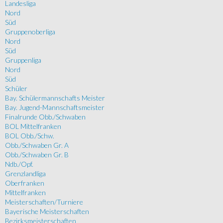
Landesliga
Nord
Süd
Gruppenoberliga
Nord
Süd
Gruppenliga
Nord
Süd
Schüler
Bay. Schülermannschafts Meister
Bay. Jugend-Mannschaftsmeister
Finalrunde Obb./Schwaben
BOL Mittelfranken
BOL Obb./Schw.
Obb./Schwaben Gr. A
Obb./Schwaben Gr. B
Ndb./Opf.
Grenzlandliga
Oberfranken
Mittelfranken
Meisterschaften/Turniere
Bayerische Meisterschaften
Bezirksmeisterschaften