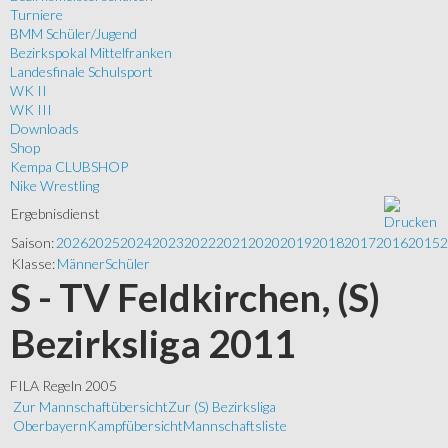
Turniere
BMM Schüler/Jugend
Bezirkspokal Mittelfranken
Landesfinale Schulsport
WK II
WK III
Downloads
Shop
Kempa CLUBSHOP
Nike Wrestling
Ergebnisdienst
Saison:
2026
2025
2024
2023
2022
2021
2020
2019
2018
2017
2016
2015
2
Klasse:
Männer
Schüler
S - TV Feldkirchen, (S)
Bezirksliga 2011
FILA Regeln 2005
Zur Mannschaftübersicht
Zur (S) Bezirksliga
Oberbayern
Kampfübersicht
Mannschaftsliste