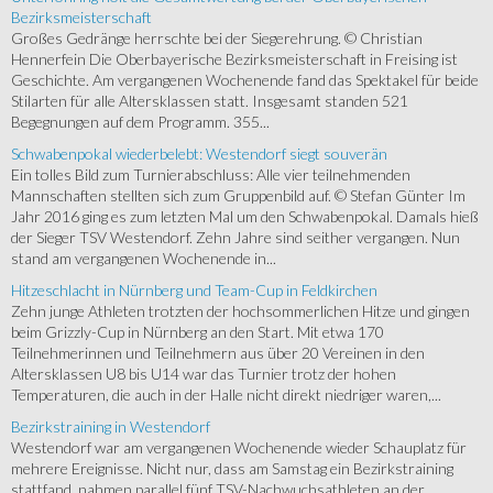
Bezirksmeisterschaft
Großes Gedränge herrschte bei der Siegerehrung. © Christian
Hennerfein Die Oberbayerische Bezirksmeisterschaft in Freising ist
Geschichte. Am vergangenen Wochenende fand das Spektakel für beide
Stilarten für alle Altersklassen statt. Insgesamt standen 521
Begegnungen auf dem Programm. 355...
Schwabenpokal wiederbelebt: Westendorf siegt souverän
Ein tolles Bild zum Turnierabschluss: Alle vier teilnehmenden
Mannschaften stellten sich zum Gruppenbild auf. © Stefan Günter Im
Jahr 2016 ging es zum letzten Mal um den Schwabenpokal. Damals hieß
der Sieger TSV Westendorf. Zehn Jahre sind seither vergangen. Nun
stand am vergangenen Wochenende in...
Hitzeschlacht in Nürnberg und Team-Cup in Feldkirchen
Zehn junge Athleten trotzten der hochsommerlichen Hitze und gingen
beim Grizzly-Cup in Nürnberg an den Start. Mit etwa 170
Teilnehmerinnen und Teilnehmern aus über 20 Vereinen in den
Altersklassen U8 bis U14 war das Turnier trotz der hohen
Temperaturen, die auch in der Halle nicht direkt niedriger waren,...
Bezirkstraining in Westendorf
Westendorf war am vergangenen Wochenende wieder Schauplatz für
mehrere Ereignisse. Nicht nur, dass am Samstag ein Bezirkstraining
stattfand, nahmen parallel fünf TSV-Nachwuchsathleten an der