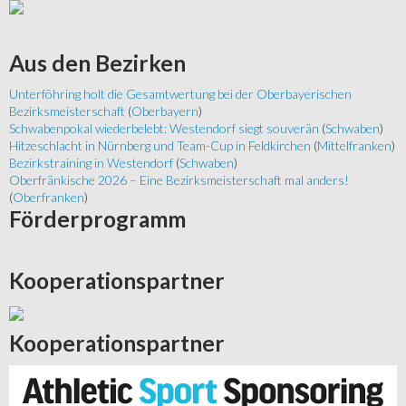
Aus
den Bezirken
Unterföhring holt die Gesamtwertung bei der Oberbayerischen
Bezirksmeisterschaft
(
Oberbayern
)
Schwabenpokal wiederbelebt: Westendorf siegt souverän
(
Schwaben
)
Hitzeschlacht in Nürnberg und Team-Cup in Feldkirchen
(
Mittelfranken
)
Bezirkstraining in Westendorf
(
Schwaben
)
Oberfränkische 2026 – Eine Bezirksmeisterschaft mal anders!
(
Oberfranken
)
Förderprogramm
Kooperationspartner
Kooperationspartner