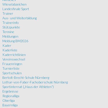
Wieselabzeichen
Landesfinale Sport
Trainer
Aus- und Weiterbildung
Trainerinfo
Stützpunkte
Termine
Meldungen
Meldung BM2026
Kader
Kaderliste
Kaderrichtlinien
Vereinswechsel
Frauenringen
Turnierliste
Sportschulen
Bertolt-Brecht-Schule Nürnberg
Lothar-von-Faber-Fachoberschule Nürnberg
Sportinternat („Haus der Athleten“)
Ergebnisse
Regionalliga
Oberliga
Bayernliga