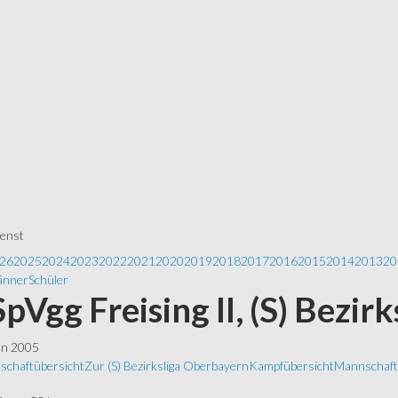
ienst
26
2025
2024
2023
2022
2021
2020
2019
2018
2017
2016
2015
2014
2013
20
nner
Schüler
SpVgg Freising II, (S) Bezir
ln 2005
schaftübersicht
Zur (S) Bezirksliga Oberbayern
Kampfübersicht
Mannschafts