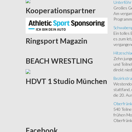
Unterföhr
Großes Ged
Kooperationspartner
Am vergang
Programm.
Schwabenp
Ein tolles
es zum let
Ringsport
Magazin
vergangen
Hitzeschla
Zehn junge
BEACH
WRESTLING
und Teilne
direkt nied
Bezirkstra
HDVT
1 Studio München
Westendorf
stattfand,
die 20. Aus
Oberfränk
540 Teiln
frühen Mor
Oberfränki
Facebook