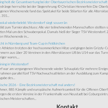
ing holt die Gesamtwertung bei der Oberbayerischen Bezirksmeisterschaft
ränge herrschte bei der Siegerehrung. © Christian Hennerfein Die Oberbay
enen Wochenende fand das Spektakel für beide Stilarten für alle Alterskl
 355...
okal wiederbelebt: Westendorf siegt souverän
 Bild zum Turnierabschluss: Alle vier teilnehmenden Mannschaften stellten 
zten Mal um den Schwabenpokal. Damals hieß der Sieger TSV Westendorf. 
en Wochenende in...
cht in Nürnberg und Team-Cup in Feldkirchen
 Athleten trotzten der hochsommerlichen Hitze und gingen beim Grizzly-C
hmern aus über 20 Vereinen in den Altersklassen U8 bis U14 war das Turnie
riger waren,...
ining in Westendorf
 war am vergangenen Wochenende wieder Schauplatz für mehrere Ereigniss
 nahmen parallel fünf TSV-Nachwuchsathleten an der Ausbildung zum Kampfr
gabe des...
ische 2026 – Eine Bezirksmeisterschaft mal anders!
ehmer, 885 Kämpfe und europäische Aufmerksamkeit für die Offenen Oberfr
gen die ersten Vereine in der Frankenhalle von Neustadt bei Coburg eintra
schen Meisterschaften...
Kontakt