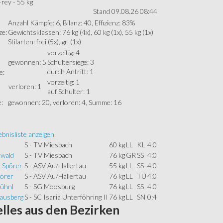
rey - 55 kg
Stand 09.08.26 08:44
Anzahl Kämpfe: 6, Bilanz: 40, Effizienz: 83%
ze:
Gewichtsklassen: 76 kg (4x), 60 kg (1x), 55 kg (1x)
Stilarten: frei (5x), gr. (1x)
vorzeitig: 4
gewonnen: 5
Schultersiege: 3
durch Antritt: 1
e:
vorzeitig: 1
verloren: 1
auf Schulter: 1
:
gewonnen: 20, verloren: 4, Summe: 16
bnisliste anzeigen
S - TV Miesbach
60 kg
LL
KL
4:0
wald
S - TV Miesbach
76 kg
GR
SS
4:0
 Spörer
S - ASV Au/Hallertau
55 kg
LL
SS
4:0
pörer
S - ASV Au/Hallertau
76 kg
LL
TÜ
4:0
ühnl
S - SG Moosburg
76 kg
LL
SS
4:0
Lausberg
S - SC Isaria Unterföhring II
76 kg
LL
SN
0:4
lles
aus den Bezirken