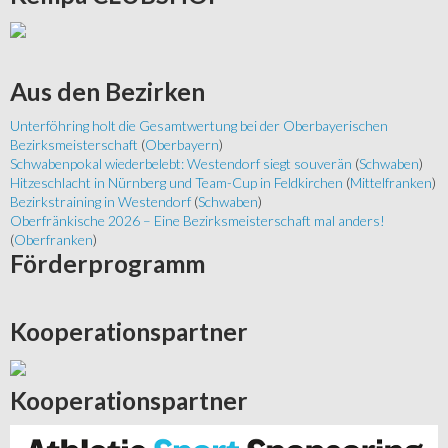
Aus
den Bezirken
Unterföhring holt die Gesamtwertung bei der Oberbayerischen
Bezirksmeisterschaft
(
Oberbayern
)
Schwabenpokal wiederbelebt: Westendorf siegt souverän
(
Schwaben
)
Hitzeschlacht in Nürnberg und Team-Cup in Feldkirchen
(
Mittelfranken
)
Bezirkstraining in Westendorf
(
Schwaben
)
Oberfränkische 2026 – Eine Bezirksmeisterschaft mal anders!
(
Oberfranken
)
Förderprogramm
Kooperationspartner
Kooperationspartner