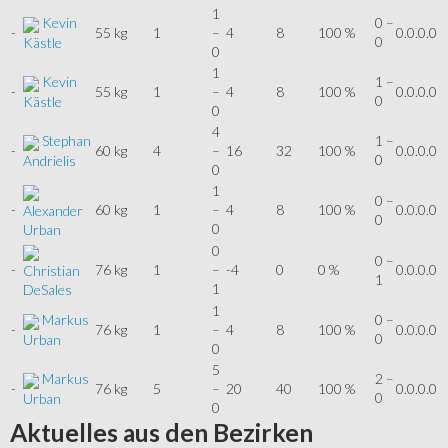
1
Kevin
0 –
-
55 kg
1
–
4
8
100 %
0.0.0.0
0
Kästle
0
1
Kevin
1 –
-
55 kg
1
–
4
8
100 %
0.0.0.0
0
Kästle
0
4
Stephan
1 –
-
60 kg
4
–
16
32
100 %
0.0.0.0
0
Andrielis
0
1
0 –
-
60 kg
1
–
4
8
100 %
0.0.0.0
Alexander
0
0
Urban
0
0 –
-
76 kg
1
–
-4
0
0 %
0.0.0.0
Christian
1
1
DeSales
1
Markus
0 –
-
76 kg
1
–
4
8
100 %
0.0.0.0
0
Urban
0
5
Markus
2 –
-
76 kg
5
–
20
40
100 %
0.0.0.0
0
Urban
0
Aktuelles
aus den Bezirken