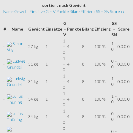
sortiert
nach Gewicht
Name
Gewicht
Einsätze
G – V
Punkte
Bilanz
Effizienz
SS – SN
Score
↑↓
G
SS
#
Name
Gewicht
Einsätze
–
Punkte
Bilanz
Effizienz
–
Score
V
SN
1
Simon
1 –
-
27 kg
1
–
4
8
100 %
0.0.0.0
0
Vogl
0
1
Ludwig
0 –
-
31 kg
1
–
4
8
100 %
0.0.0.0
0
Grundei
0
1
Ludwig
1 –
-
31 kg
1
–
4
8
100 %
0.0.0.0
0
Grundei
0
1
Julius
1 –
-
34 kg
1
–
4
8
100 %
0.0.0.0
0
Thüning
0
1
Julius
0 –
-
34 kg
1
–
4
8
100 %
0.0.0.0
0
Thüning
0
0
0 –