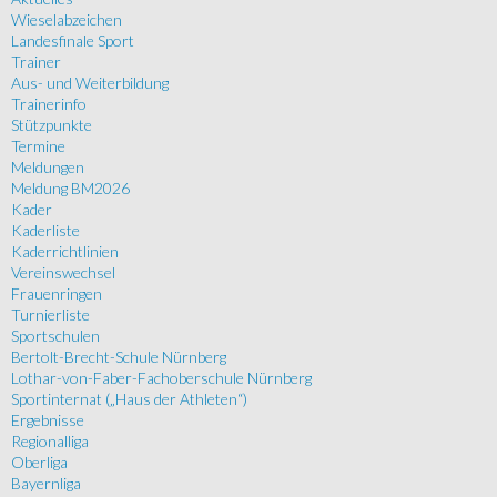
Wieselabzeichen
Landesfinale Sport
Trainer
Aus- und Weiterbildung
Trainerinfo
Stützpunkte
Termine
Meldungen
Meldung BM2026
Kader
Kaderliste
Kaderrichtlinien
Vereinswechsel
Frauenringen
Turnierliste
Sportschulen
Bertolt-Brecht-Schule Nürnberg
Lothar-von-Faber-Fachoberschule Nürnberg
Sportinternat („Haus der Athleten“)
Ergebnisse
Regionalliga
Oberliga
Bayernliga