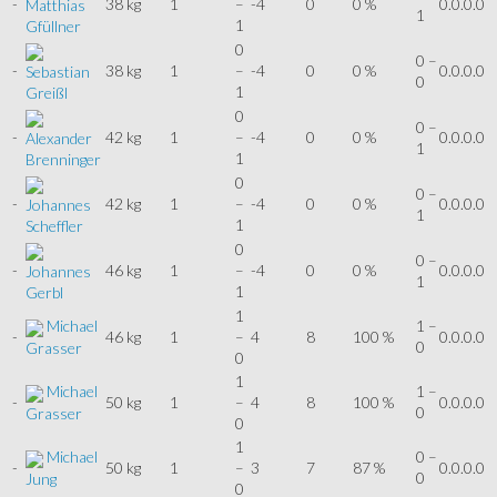
-
38 kg
1
–
-4
0
0 %
0.0.0.0
Matthias
1
1
Gfüllner
0
0 –
-
38 kg
1
–
-4
0
0 %
0.0.0.0
Sebastian
0
1
Greißl
0
0 –
-
42 kg
1
–
-4
0
0 %
0.0.0.0
Alexander
1
1
Brenninger
0
0 –
-
42 kg
1
–
-4
0
0 %
0.0.0.0
Johannes
1
1
Scheffler
0
0 –
-
46 kg
1
–
-4
0
0 %
0.0.0.0
Johannes
1
1
Gerbl
1
Michael
1 –
-
46 kg
1
–
4
8
100 %
0.0.0.0
0
Grasser
0
1
Michael
1 –
-
50 kg
1
–
4
8
100 %
0.0.0.0
0
Grasser
0
1
Michael
0 –
-
50 kg
1
–
3
7
87 %
0.0.0.0
0
Jung
0