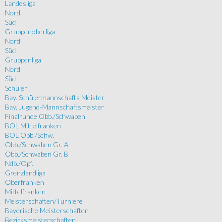
Landesliga
Nord
Süd
Gruppenoberliga
Nord
Süd
Gruppenliga
Nord
Süd
Schüler
Bay. Schülermannschafts Meister
Bay. Jugend-Mannschaftsmeister
Finalrunde Obb./Schwaben
BOL Mittelfranken
BOL Obb./Schw.
Obb./Schwaben Gr. A
Obb./Schwaben Gr. B
Ndb./Opf.
Grenzlandliga
Oberfranken
Mittelfranken
Meisterschaften/Turniere
Bayerische Meisterschaften
Bezirksmeisterschaften