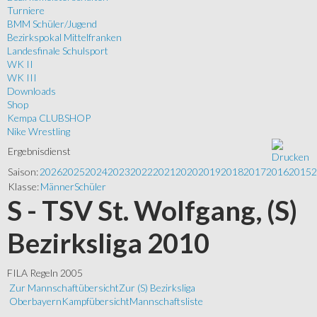
Turniere
BMM Schüler/Jugend
Bezirkspokal Mittelfranken
Landesfinale Schulsport
WK II
WK III
Downloads
Shop
Kempa CLUBSHOP
Nike Wrestling
Ergebnisdienst
Saison:
2026
2025
2024
2023
2022
2021
2020
2019
2018
2017
2016
2015
2
Klasse:
Männer
Schüler
S - TSV St. Wolfgang, (S)
Bezirksliga 2010
FILA Regeln 2005
Zur Mannschaftübersicht
Zur (S) Bezirksliga
Oberbayern
Kampfübersicht
Mannschaftsliste