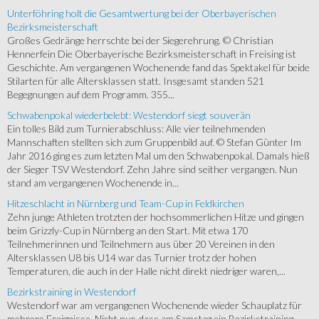
Unterföhring holt die Gesamtwertung bei der Oberbayerischen
Bezirksmeisterschaft
Großes Gedränge herrschte bei der Siegerehrung. © Christian
Hennerfein Die Oberbayerische Bezirksmeisterschaft in Freising ist
Geschichte. Am vergangenen Wochenende fand das Spektakel für beide
Stilarten für alle Altersklassen statt. Insgesamt standen 521
Begegnungen auf dem Programm. 355...
Schwabenpokal wiederbelebt: Westendorf siegt souverän
Ein tolles Bild zum Turnierabschluss: Alle vier teilnehmenden
Mannschaften stellten sich zum Gruppenbild auf. © Stefan Günter Im
Jahr 2016 ging es zum letzten Mal um den Schwabenpokal. Damals hieß
der Sieger TSV Westendorf. Zehn Jahre sind seither vergangen. Nun
stand am vergangenen Wochenende in...
Hitzeschlacht in Nürnberg und Team-Cup in Feldkirchen
Zehn junge Athleten trotzten der hochsommerlichen Hitze und gingen
beim Grizzly-Cup in Nürnberg an den Start. Mit etwa 170
Teilnehmerinnen und Teilnehmern aus über 20 Vereinen in den
Altersklassen U8 bis U14 war das Turnier trotz der hohen
Temperaturen, die auch in der Halle nicht direkt niedriger waren,...
Bezirkstraining in Westendorf
Westendorf war am vergangenen Wochenende wieder Schauplatz für
mehrere Ereignisse. Nicht nur, dass am Samstag ein Bezirkstraining