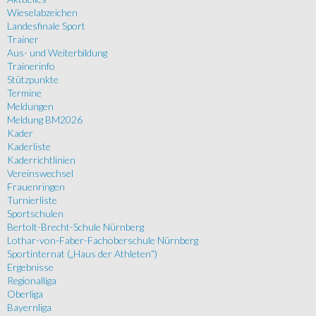
Wieselabzeichen
Landesfinale Sport
Trainer
Aus- und Weiterbildung
Trainerinfo
Stützpunkte
Termine
Meldungen
Meldung BM2026
Kader
Kaderliste
Kaderrichtlinien
Vereinswechsel
Frauenringen
Turnierliste
Sportschulen
Bertolt-Brecht-Schule Nürnberg
Lothar-von-Faber-Fachoberschule Nürnberg
Sportinternat („Haus der Athleten“)
Ergebnisse
Regionalliga
Oberliga
Bayernliga