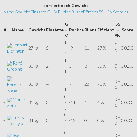
sortiert
nach Gewicht
Name
Gewicht
Einsätze
G – V
Punkte
Bilanz
Effizienz
SS – SN
Score
↑↓
G
SS
#
Name
Gewicht
Einsätze
–
Punkte
Bilanz
Effizienz
–
Score
V
SN
1
Lennart
0 –
-
27 kg
5
–
-9
11
27 %
0.0.0.0
0
Bieringer
4
1
René
1 –
-
31 kg
2
–
0
8
50 %
0.0.0.0
0
Grebing
1
3
0 –
-
31 kg
4
–
7
23
71 %
0.0.0.0
Benedikt
1
1
Rieger
0
Moritz
0 –
-
31 kg
3
–
-11
1
4 %
0.0.0.0
1
Zeitler
3
0
Lukas
0 –
-
34 kg
3
–
-12
0
0 %
0.0.0.0
0
Romeyke
3
0
Sven
0 –