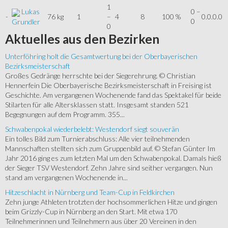
1
Lukas
0 –
-
76 kg
1
–
4
8
100 %
0.0.0.0
0
Grundler
0
Aktuelles
aus den Bezirken
Unterföhring holt die Gesamtwertung bei der Oberbayerischen
Bezirksmeisterschaft
Großes Gedränge herrschte bei der Siegerehrung. © Christian
Hennerfein Die Oberbayerische Bezirksmeisterschaft in Freising ist
Geschichte. Am vergangenen Wochenende fand das Spektakel für beide
Stilarten für alle Altersklassen statt. Insgesamt standen 521
Begegnungen auf dem Programm. 355...
Schwabenpokal wiederbelebt: Westendorf siegt souverän
Ein tolles Bild zum Turnierabschluss: Alle vier teilnehmenden
Mannschaften stellten sich zum Gruppenbild auf. © Stefan Günter Im
Jahr 2016 ging es zum letzten Mal um den Schwabenpokal. Damals hieß
der Sieger TSV Westendorf. Zehn Jahre sind seither vergangen. Nun
stand am vergangenen Wochenende in...
Hitzeschlacht in Nürnberg und Team-Cup in Feldkirchen
Zehn junge Athleten trotzten der hochsommerlichen Hitze und gingen
beim Grizzly-Cup in Nürnberg an den Start. Mit etwa 170
Teilnehmerinnen und Teilnehmern aus über 20 Vereinen in den