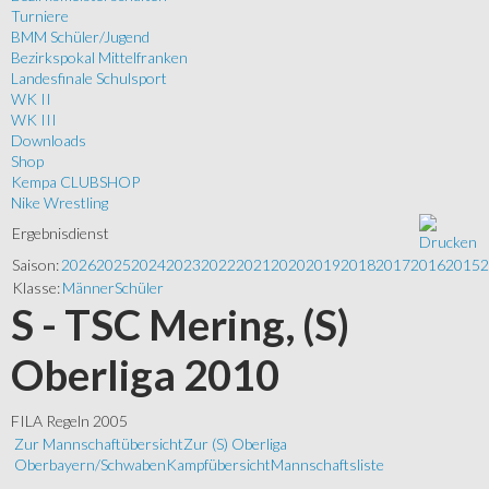
Turniere
BMM Schüler/Jugend
Bezirkspokal Mittelfranken
Landesfinale Schulsport
WK II
WK III
Downloads
Shop
Kempa CLUBSHOP
Nike Wrestling
Ergebnisdienst
Saison:
2026
2025
2024
2023
2022
2021
2020
2019
2018
2017
2016
2015
2
Klasse:
Männer
Schüler
S - TSC Mering, (S)
Oberliga 2010
FILA Regeln 2005
Zur Mannschaftübersicht
Zur (S) Oberliga
Oberbayern/Schwaben
Kampfübersicht
Mannschaftsliste