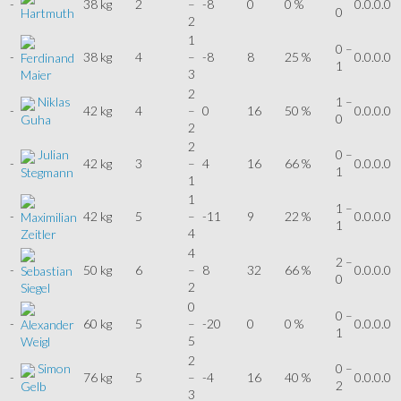
-
38 kg
2
–
-8
0
0 %
0.0.0.0
0
Hartmuth
2
1
0 –
-
38 kg
4
–
-8
8
25 %
0.0.0.0
Ferdinand
1
3
Maier
2
Niklas
1 –
-
42 kg
4
–
0
16
50 %
0.0.0.0
0
Guha
2
2
Julian
0 –
-
42 kg
3
–
4
16
66 %
0.0.0.0
1
Stegmann
1
1
1 –
-
42 kg
5
–
-11
9
22 %
0.0.0.0
Maximilian
1
4
Zeitler
4
2 –
-
50 kg
6
–
8
32
66 %
0.0.0.0
Sebastian
0
2
Siegel
0
0 –
-
60 kg
5
–
-20
0
0 %
0.0.0.0
Alexander
1
5
Weigl
2
Simon
0 –
-
76 kg
5
–
-4
16
40 %
0.0.0.0
2
Gelb
3