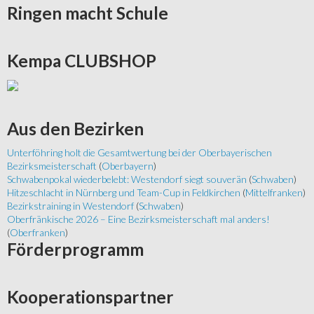
Ringen
macht Schule
Kempa
CLUBSHOP
Aus
den Bezirken
Unterföhring holt die Gesamtwertung bei der Oberbayerischen
Bezirksmeisterschaft
(
Oberbayern
)
Schwabenpokal wiederbelebt: Westendorf siegt souverän
(
Schwaben
)
Hitzeschlacht in Nürnberg und Team-Cup in Feldkirchen
(
Mittelfranken
)
Bezirkstraining in Westendorf
(
Schwaben
)
Oberfränkische 2026 – Eine Bezirksmeisterschaft mal anders!
(
Oberfranken
)
Förderprogramm
Kooperationspartner