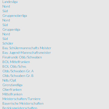
Landesliga
Nord
Süd
Gruppenoberliga
Nord
Süd
Gruppenliga
Nord
Süd
Schüler
Bay. Schülermannschafts Meister
Bay. Jugend-Mannschaftsmeister
Finalrunde Obb./Schwaben
BOL Mittelfranken
BOL Obb./Schw.
Obb./Schwaben Gr. A
Obb./Schwaben Gr. B
Ndb./Opf.
Grenzlandliga
Oberfranken
Mittelfranken
Meisterschaften/Turniere
Bayerische Meisterschaften
Bezirksmeisterschaften