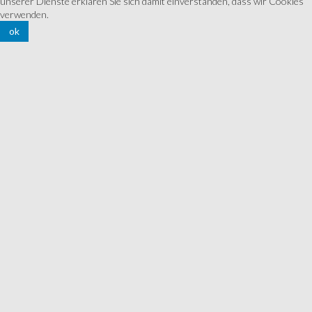
unserer Dienste erklären Sie sich damit einverstanden, dass wir Cookies
verwenden.
ok