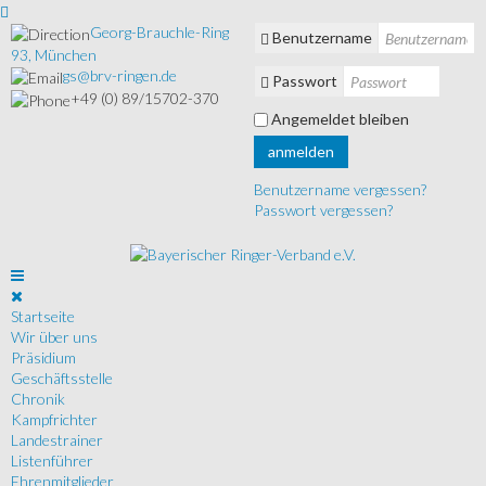
Georg-Brauchle-Ring
Benutzername
93, München
gs@brv-ringen.de
Passwort
+49 (0) 89/15702-370
Angemeldet bleiben
anmelden
Benutzername vergessen?
Passwort vergessen?
Startseite
Wir über uns
Präsidium
Geschäftsstelle
Chronik
Kampfrichter
Landestrainer
Listenführer
Ehrenmitglieder