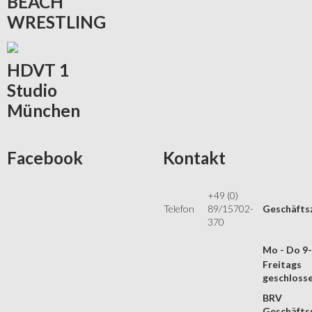
BEACH
WRESTLING
HDVT
1
Studio
München
Facebook
Kontakt
+49 (0)
Telefon
89/15702-
Geschäfts
370
Mo - Do 9
Freitags
geschloss
BRV
Geschäftss