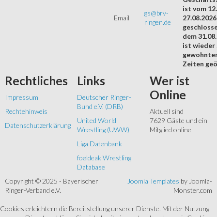
ist vom 12.
gs@brv-
Email
27.08.2026
ringen.de
geschloss
dem 31.08
ist wieder
gewohnte
Zeiten geö
Rechtliches
Links
Wer
ist
Online
Impressum
Deutscher Ringer-
Bund e.V. (DRB)
Rechtehinweis
Aktuell sind
United World
7629 Gäste und ein
Datenschutzerklärung
Wrestling (UWW)
Mitglied online
Liga Datenbank
foeldeak Wrestling
Database
Copyright © 2025 - Bayerischer
Joomla Templates
by Joomla-
Ringer-Verband e.V.
Monster.com
Cookies erleichtern die Bereitstellung unserer Dienste. Mit der Nutzung