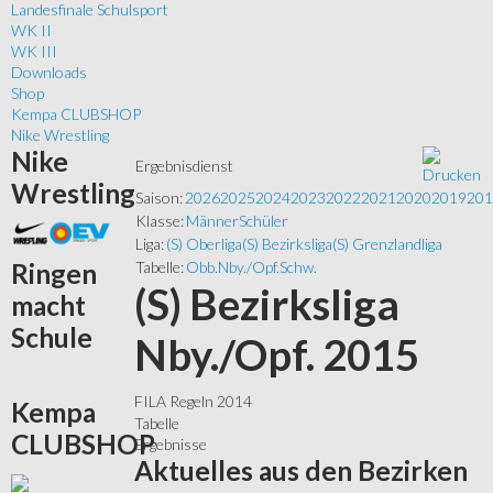
Landesfinale Schulsport
WK II
WK III
Downloads
Shop
Kempa CLUBSHOP
Nike Wrestling
Nike
Ergebnisdienst
Wrestling
Saison:
2026
2025
2024
2023
2022
2021
2020
2019
201
Klasse:
Männer
Schüler
Liga:
(S) Oberliga
(S) Bezirksliga
(S) Grenzlandliga
Ringen
Tabelle:
Obb.
Nby./Opf.
Schw.
(S) Bezirksliga
macht
Schule
Nby./Opf. 2015
FILA Regeln 2014
Kempa
Tabelle
CLUBSHOP
Ergebnisse
Aktuelles
aus den Bezirken