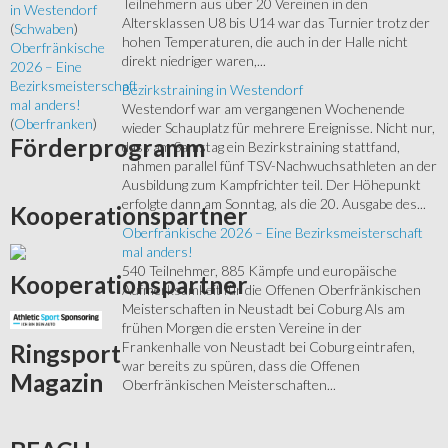
Teilnehmern aus über 20 Vereinen in den
in Westendorf
Altersklassen U8 bis U14 war das Turnier trotz der
(
Schwaben
)
hohen Temperaturen, die auch in der Halle nicht
Oberfränkische
direkt niedriger waren,...
2026 – Eine
Bezirksmeisterschaft
Bezirkstraining in Westendorf
mal anders!
Westendorf war am vergangenen Wochenende
(
Oberfranken
)
wieder Schauplatz für mehrere Ereignisse. Nicht nur,
Förderprogramm
dass am Samstag ein Bezirkstraining stattfand,
nahmen parallel fünf TSV-Nachwuchsathleten an der
Ausbildung zum Kampfrichter teil. Der Höhepunkt
erfolgte dann am Sonntag, als die 20. Ausgabe des...
Kooperationspartner
Oberfränkische 2026 – Eine Bezirksmeisterschaft
mal anders!
540 Teilnehmer, 885 Kämpfe und europäische
Kooperationspartner
Aufmerksamkeit für die Offenen Oberfränkischen
Meisterschaften in Neustadt bei Coburg Als am
frühen Morgen die ersten Vereine in der
Frankenhalle von Neustadt bei Coburg eintrafen,
Ringsport
war bereits zu spüren, dass die Offenen
Magazin
Oberfränkischen Meisterschaften...