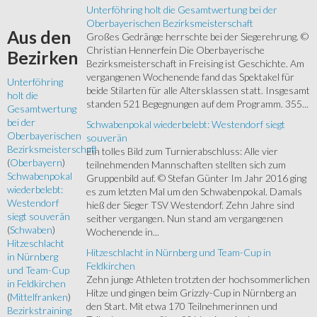
Unterföhring holt die Gesamtwertung bei der
Oberbayerischen Bezirksmeisterschaft
Aus
den
Großes Gedränge herrschte bei der Siegerehrung. ©
Christian Hennerfein Die Oberbayerische
Bezirken
Bezirksmeisterschaft in Freising ist Geschichte. Am
vergangenen Wochenende fand das Spektakel für
Unterföhring
beide Stilarten für alle Altersklassen statt. Insgesamt
holt die
standen 521 Begegnungen auf dem Programm. 355...
Gesamtwertung
bei der
Schwabenpokal wiederbelebt: Westendorf siegt
Oberbayerischen
souverän
Bezirksmeisterschaft
Ein tolles Bild zum Turnierabschluss: Alle vier
(
Oberbayern
)
teilnehmenden Mannschaften stellten sich zum
Schwabenpokal
Gruppenbild auf. © Stefan Günter Im Jahr 2016 ging
wiederbelebt:
es zum letzten Mal um den Schwabenpokal. Damals
Westendorf
hieß der Sieger TSV Westendorf. Zehn Jahre sind
siegt souverän
seither vergangen. Nun stand am vergangenen
(
Schwaben
)
Wochenende in...
Hitzeschlacht
Hitzeschlacht in Nürnberg und Team-Cup in
in Nürnberg
Feldkirchen
und Team-Cup
Zehn junge Athleten trotzten der hochsommerlichen
in Feldkirchen
Hitze und gingen beim Grizzly-Cup in Nürnberg an
(
Mittelfranken
)
den Start. Mit etwa 170 Teilnehmerinnen und
Bezirkstraining