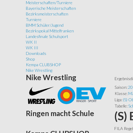
Meisterschaften/Turniere
Bayerische Meisterschaften
Bezirksmeisterschaften
Turniere
BMM Schüler/Jugend
Bezirkspokal Mittelfranken
Landesfinale Schulsport
WK II
WK III
Downloads
Shop
Kempa CLUBSHOP
Nike Wrestling
Nike
Wrestling
Ergebnisd
Saison:
20
Klasse:
Mä
Liga:
(S) Ob
Tabelle:
Sc
Ringen
macht Schule
(S)
FILA Rege