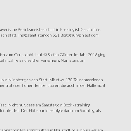
erische Bezirksmeisterschaft in Freising ist Geschichte.
assen statt. Insgesamt standen 521 Begegnungen auf dem
sich zum Gruppenbild auf. © Stefan Günter Im Jahr 2016 ging
Zehn Jahre sind seither vergangen. Nun stand am
up in Nürnberg an den Start. Mit etwa 170 Teilnehmerinnen
r trotz der hohen Temperaturen, die auch in der Halle nicht
e. Nicht nur, dass am Samstag ein Bezirkstraining
ichter teil. Der Höhepunkt erfolgte dann am Sonntag, als
änkischen Meisterschaften in Neustadt bei Coburg Als am