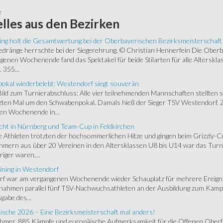
e
lles
aus den Bezirken
ing holt die Gesamtwertung bei der Oberbayerischen Bezirksmeisterschaft
ränge herrschte bei der Siegerehrung. © Christian Hennerfein Die Oberbay
enen Wochenende fand das Spektakel für beide Stilarten für alle Alterskl
 355...
okal wiederbelebt: Westendorf siegt souverän
 Bild zum Turnierabschluss: Alle vier teilnehmenden Mannschaften stellten 
zten Mal um den Schwabenpokal. Damals hieß der Sieger TSV Westendorf. 
en Wochenende in...
cht in Nürnberg und Team-Cup in Feldkirchen
 Athleten trotzten der hochsommerlichen Hitze und gingen beim Grizzly-C
hmern aus über 20 Vereinen in den Altersklassen U8 bis U14 war das Turnie
riger waren,...
ining in Westendorf
 war am vergangenen Wochenende wieder Schauplatz für mehrere Ereigniss
 nahmen parallel fünf TSV-Nachwuchsathleten an der Ausbildung zum Kampfr
gabe des...
ische 2026 – Eine Bezirksmeisterschaft mal anders!
ehmer, 885 Kämpfe und europäische Aufmerksamkeit für die Offenen Oberfr