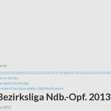
ienst
26
2025
2024
2023
2022
2021
2020
2019
2018
2017
2016
2015
2014
2013
20
nner
Schüler
erliga
(S) Bezirksliga
hwaben
Oberbayern
Ndb.-Opf.
Mittelfranken
 Bezirksliga Ndb.-Opf. 2013
ln 2013