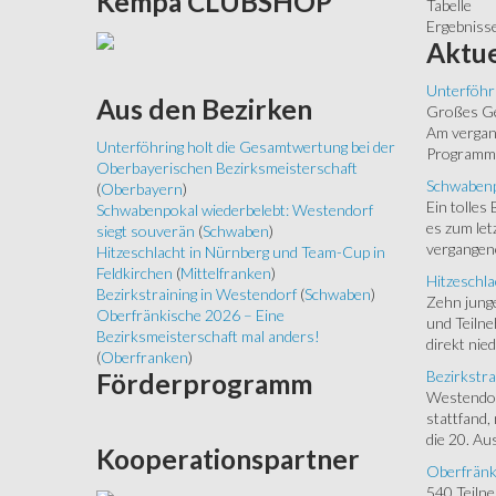
Kempa
CLUBSHOP
Tabelle
Ergebniss
Aktue
Unterföhr
Aus
den Bezirken
Großes Ged
Am vergang
Unterföhring holt die Gesamtwertung bei der
Programm.
Oberbayerischen Bezirksmeisterschaft
Schwabenp
(
Oberbayern
)
Ein tolles
Schwabenpokal wiederbelebt: Westendorf
es zum let
siegt souverän
(
Schwaben
)
vergangen
Hitzeschlacht in Nürnberg und Team-Cup in
Feldkirchen
(
Mittelfranken
)
Hitzeschla
Bezirkstraining in Westendorf
(
Schwaben
)
Zehn junge
Oberfränkische 2026 – Eine
und Teilne
Bezirksmeisterschaft mal anders!
direkt nied
(
Oberfranken
)
Bezirkstra
Förderprogramm
Westendorf
stattfand,
die 20. Aus
Kooperationspartner
Oberfränk
540 Teiln