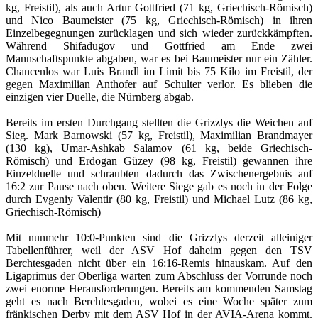
kg, Freistil), als auch Artur Gottfried (71 kg, Griechisch-Römisch)
und Nico Baumeister (75 kg, Griechisch-Römisch) in ihren
Einzelbegegnungen zurücklagen und sich wieder zurückkämpften.
Während Shifadugov und Gottfried am Ende zwei
Mannschaftspunkte abgaben, war es bei Baumeister nur ein Zähler.
Chancenlos war Luis Brandl im Limit bis 75 Kilo im Freistil, der
gegen Maximilian Anthofer auf Schulter verlor. Es blieben die
einzigen vier Duelle, die Nürnberg abgab.
Bereits im ersten Durchgang stellten die Grizzlys die Weichen auf
Sieg. Mark Barnowski (57 kg, Freistil), Maximilian Brandmayer
(130 kg), Umar-Ashkab Salamov (61 kg, beide Griechisch-
Römisch) und Erdogan Güzey (98 kg, Freistil) gewannen ihre
Einzelduelle und schraubten dadurch das Zwischenergebnis auf
16:2 zur Pause nach oben. Weitere Siege gab es noch in der Folge
durch Evgeniy Valentir (80 kg, Freistil) und Michael Lutz (86 kg,
Griechisch-Römisch)
Mit nunmehr 10:0-Punkten sind die Grizzlys derzeit alleiniger
Tabellenführer, weil der ASV Hof daheim gegen den TSV
Berchtesgaden nicht über ein 16:16-Remis hinauskam. Auf den
Ligaprimus der Oberliga warten zum Abschluss der Vorrunde noch
zwei enorme Herausforderungen. Bereits am kommenden Samstag
geht es nach Berchtesgaden, wobei es eine Woche später zum
fränkischen Derby mit dem ASV Hof in der AVIA-Arena kommt.