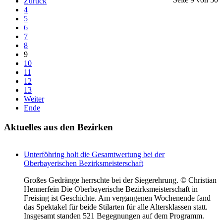
Zurück
4
5
6
7
8
9
10
11
12
13
Weiter
Ende
Aktuelles
aus den Bezirken
Unterföhring holt die Gesamtwertung bei der
Oberbayerischen Bezirksmeisterschaft
Großes Gedränge herrschte bei der Siegerehrung. © Christian
Hennerfein Die Oberbayerische Bezirksmeisterschaft in
Freising ist Geschichte. Am vergangenen Wochenende fand
das Spektakel für beide Stilarten für alle Altersklassen statt.
Insgesamt standen 521 Begegnungen auf dem Programm.