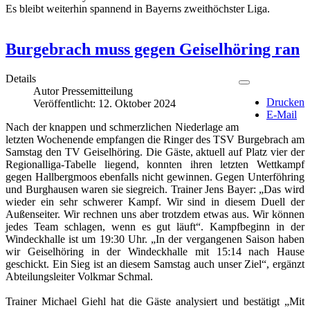
Es bleibt weiterhin spannend in Bayerns zweithöchster Liga.
Burgebrach muss gegen Geiselhöring ran
Details
Autor
Pressemitteilung
Drucken
Veröffentlicht: 12. Oktober 2024
E-Mail
Nach der knappen und schmerzlichen Niederlage am
letzten Wochenende empfangen die Ringer des TSV Burgebrach am
Samstag den TV Geiselhöring. Die Gäste, aktuell auf Platz vier der
Regionalliga-Tabelle liegend, konnten ihren letzten Wettkampf
gegen Hallbergmoos ebenfalls nicht gewinnen. Gegen Unterföhring
und Burghausen waren sie siegreich. Trainer Jens Bayer: „Das wird
wieder ein sehr schwerer Kampf. Wir sind in diesem Duell der
Außenseiter. Wir rechnen uns aber trotzdem etwas aus. Wir können
jedes Team schlagen, wenn es gut läuft“. Kampfbeginn in der
Windeckhalle ist um 19:30 Uhr. „In der vergangenen Saison haben
wir Geiselhöring in der Windeckhalle mit 15:14 nach Hause
geschickt. Ein Sieg ist an diesem Samstag auch unser Ziel“, ergänzt
Abteilungsleiter Volkmar Schmal.
Trainer Michael Giehl hat die Gäste analysiert und bestätigt „Mit