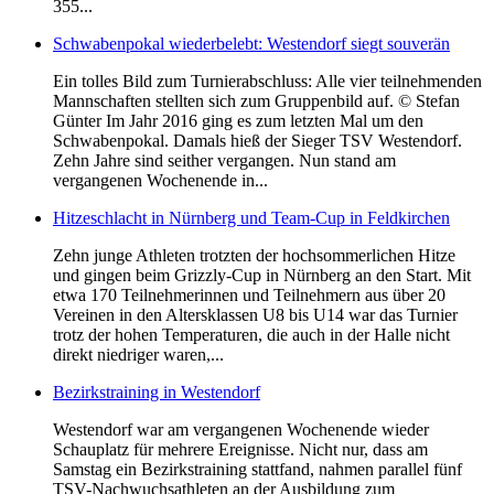
355...
Schwabenpokal wiederbelebt: Westendorf siegt souverän
Ein tolles Bild zum Turnierabschluss: Alle vier teilnehmenden
Mannschaften stellten sich zum Gruppenbild auf. © Stefan
Günter Im Jahr 2016 ging es zum letzten Mal um den
Schwabenpokal. Damals hieß der Sieger TSV Westendorf.
Zehn Jahre sind seither vergangen. Nun stand am
vergangenen Wochenende in...
Hitzeschlacht in Nürnberg und Team-Cup in Feldkirchen
Zehn junge Athleten trotzten der hochsommerlichen Hitze
und gingen beim Grizzly-Cup in Nürnberg an den Start. Mit
etwa 170 Teilnehmerinnen und Teilnehmern aus über 20
Vereinen in den Altersklassen U8 bis U14 war das Turnier
trotz der hohen Temperaturen, die auch in der Halle nicht
direkt niedriger waren,...
Bezirkstraining in Westendorf
Westendorf war am vergangenen Wochenende wieder
Schauplatz für mehrere Ereignisse. Nicht nur, dass am
Samstag ein Bezirkstraining stattfand, nahmen parallel fünf
TSV-Nachwuchsathleten an der Ausbildung zum