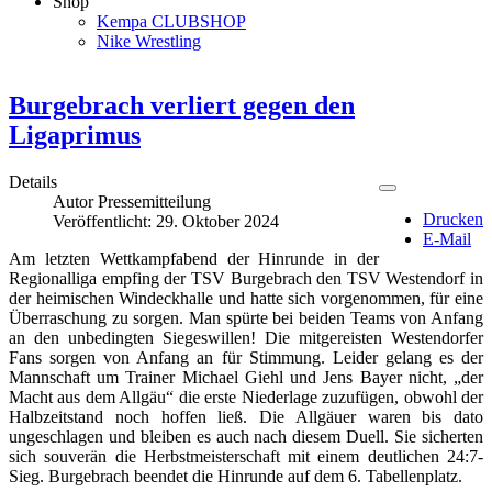
Shop
Kempa CLUBSHOP
Nike Wrestling
Burgebrach verliert gegen den
Ligaprimus
Details
Autor
Pressemitteilung
Drucken
Veröffentlicht: 29. Oktober 2024
E-Mail
Am letzten Wettkampfabend der Hinrunde in der
Regionalliga empfing der TSV Burgebrach den TSV Westendorf in
der heimischen Windeckhalle und hatte sich vorgenommen, für eine
Überraschung zu sorgen. Man spürte bei beiden Teams von Anfang
an den unbedingten Siegeswillen! Die mitgereisten Westendorfer
Fans sorgen von Anfang an für Stimmung. Leider gelang es der
Mannschaft um Trainer Michael Giehl und Jens Bayer nicht, „der
Macht aus dem Allgäu“ die erste Niederlage zuzufügen, obwohl der
Halbzeitstand noch hoffen ließ. Die Allgäuer waren bis dato
ungeschlagen und bleiben es auch nach diesem Duell. Sie sicherten
sich souverän die Herbstmeisterschaft mit einem deutlichen 24:7-
Sieg. Burgebrach beendet die Hinrunde auf dem 6. Tabellenplatz.