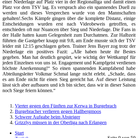
einer Niederlage auf Platz vier in der Regionalliga und damit einen
Platz vor dem TSV lag. Es versprach also ein spannendes Duell zu
werden und dieses Versprechen wurde von den Mannschaften
gehalten!.Sechs Kämpfe gingen über die komplette Distanz, einige
Entscheidungen wurden erst nach Videobeweis getroffen, es
entschieden oft nur Nuancen über Sieg und Niederlage. Die Fans in
der Halle hatten kaum Gelegenheit zum Durchatmen. Zur Halbzeit
führten die Gastgeber knapp mit 9:8, am Ende musste sich der TSV
leider mit 12:15 geschlagen geben. Trainer Jens Bayer zog trotz der
Niederlage ein positives Fazit: „Alle haben heute ihr Bestes
gegeben. Man hat deutlich gespürt, wie wichtig der Wettkampf für
jeden Einzelnen von uns ist. Engagement und Kampfgeist verdienen
höchste Anerkennung!“ So einen spannenden Kampfabend habe
Abteilungsleiter Volkmar Schmal lange nicht erlebt. „Schade, dass
es am Ende nicht für einen Sieg gereicht hat. Auf dieser Leistung
lässt sich aber aufbauen und ich bin sicher, dass wir in dieser Saison
noch Siege feiern können.“
Vierter gegen den Fünften zur Kerwa in Burgebrach
Burgebracher verlieren gegen Hallbergmoos
Schwere Aufgabe beim Absteiger
Grizzlys müssen in der Oberliga nach Erlangen
Start
Seite 9 von 50