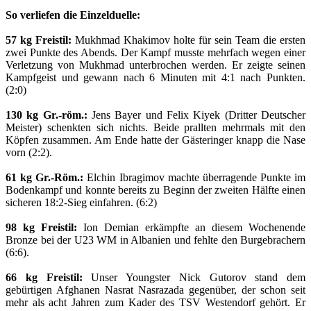
So verliefen die Einzelduelle:
57 kg Freistil:
Mukhmad Khakimov holte für sein Team die ersten
zwei Punkte des Abends. Der Kampf musste mehrfach wegen einer
Verletzung von Mukhmad unterbrochen werden. Er zeigte seinen
Kampfgeist und gewann nach 6 Minuten mit 4:1 nach Punkten.
(2:0)
130 kg Gr.-röm.:
Jens Bayer und Felix Kiyek (Dritter Deutscher
Meister) schenkten sich nichts. Beide prallten mehrmals mit den
Köpfen zusammen. Am Ende hatte der Gästeringer knapp die Nase
vorn (2:2).
61 kg Gr.-Röm.:
Elchin Ibragimov machte überragende Punkte im
Bodenkampf und konnte bereits zu Beginn der zweiten Hälfte einen
sicheren 18:2-Sieg einfahren. (6:2)
98 kg Freistil:
Ion Demian erkämpfte an diesem Wochenende
Bronze bei der U23 WM in Albanien und fehlte den Burgebrachern
(6:6).
66 kg Freistil:
Unser Youngster Nick Gutorov stand dem
gebürtigen Afghanen Nasrat Nasrazada gegenüber, der schon seit
mehr als acht Jahren zum Kader des TSV Westendorf gehört. Er