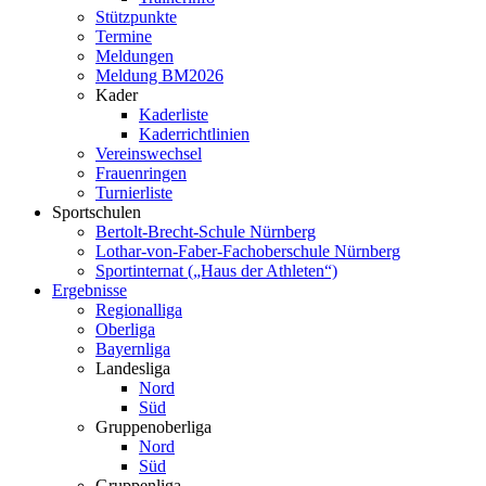
Stützpunkte
Termine
Meldungen
Meldung BM2026
Kader
Kaderliste
Kaderrichtlinien
Vereinswechsel
Frauenringen
Turnierliste
Sportschulen
Bertolt-Brecht-Schule Nürnberg
Lothar-von-Faber-Fachoberschule Nürnberg
Sportinternat („Haus der Athleten“)
Ergebnisse
Regionalliga
Oberliga
Bayernliga
Landesliga
Nord
Süd
Gruppenoberliga
Nord
Süd
Gruppenliga