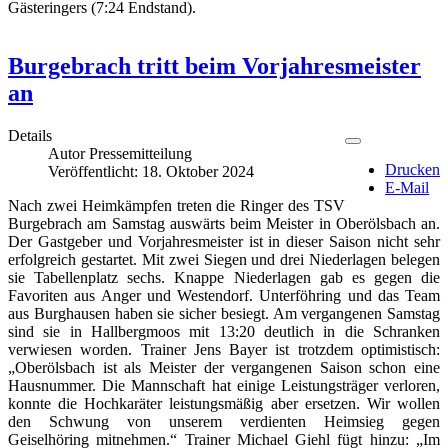
Gästeringers (7:24 Endstand).
Burgebrach tritt beim Vorjahresmeister
an
Details
Autor
Pressemitteilung
Drucken
Veröffentlicht: 18. Oktober 2024
E-Mail
Nach zwei Heimkämpfen treten die Ringer des TSV
Burgebrach am Samstag auswärts beim Meister in Oberölsbach an.
Der Gastgeber und Vorjahresmeister ist in dieser Saison nicht sehr
erfolgreich gestartet. Mit zwei Siegen und drei Niederlagen belegen
sie Tabellenplatz sechs. Knappe Niederlagen gab es gegen die
Favoriten aus Anger und Westendorf. Unterföhring und das Team
aus Burghausen haben sie sicher besiegt. Am vergangenen Samstag
sind sie in Hallbergmoos mit 13:20 deutlich in die Schranken
verwiesen worden. Trainer Jens Bayer ist trotzdem optimistisch:
„Oberölsbach ist als Meister der vergangenen Saison schon eine
Hausnummer. Die Mannschaft hat einige Leistungsträger verloren,
konnte die Hochkaräter leistungsmäßig aber ersetzen. Wir wollen
den Schwung von unserem verdienten Heimsieg gegen
Geiselhöring mitnehmen.“ Trainer Michael Giehl fügt hinzu: „Im