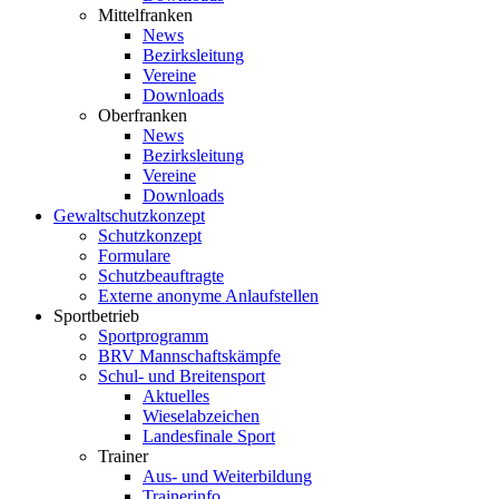
Mittelfranken
News
Bezirksleitung
Vereine
Downloads
Oberfranken
News
Bezirksleitung
Vereine
Downloads
Gewaltschutzkonzept
Schutzkonzept
Formulare
Schutzbeauftragte
Externe anonyme Anlaufstellen
Sportbetrieb
Sportprogramm
BRV Mannschaftskämpfe
Schul- und Breitensport
Aktuelles
Wieselabzeichen
Landesfinale Sport
Trainer
Aus- und Weiterbildung
Trainerinfo