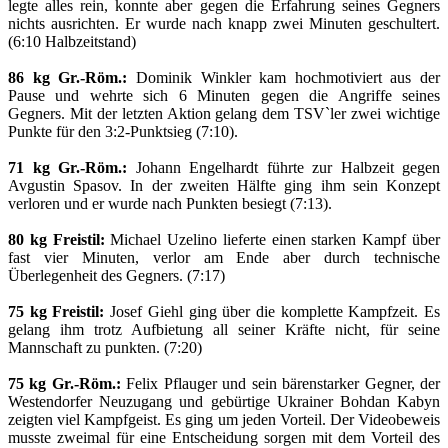
legte alles rein, konnte aber gegen die Erfahrung seines Gegners
nichts ausrichten. Er wurde nach knapp zwei Minuten geschultert.
(6:10 Halbzeitstand)
86 kg Gr.-Röm.:
Dominik Winkler kam hochmotiviert aus der
Pause und wehrte sich 6 Minuten gegen die Angriffe seines
Gegners. Mit der letzten Aktion gelang dem TSV`ler zwei wichtige
Punkte für den 3:2-Punktsieg (7:10).
71 kg Gr.-Röm.:
Johann Engelhardt führte zur Halbzeit gegen
Avgustin Spasov. In der zweiten Hälfte ging ihm sein Konzept
verloren und er wurde nach Punkten besiegt (7:13).
80 kg Freistil:
Michael Uzelino lieferte einen starken Kampf über
fast vier Minuten, verlor am Ende aber durch technische
Überlegenheit des Gegners. (7:17)
75 kg Freistil:
Josef Giehl ging über die komplette Kampfzeit. Es
gelang ihm trotz Aufbietung all seiner Kräfte nicht, für seine
Mannschaft zu punkten. (7:20)
75 kg Gr.-Röm.:
Felix Pflauger und sein bärenstarker Gegner, der
Westendorfer Neuzugang und gebürtige Ukrainer Bohdan Kabyn
zeigten viel Kampfgeist. Es ging um jeden Vorteil. Der Videobeweis
musste zweimal für eine Entscheidung sorgen mit dem Vorteil des