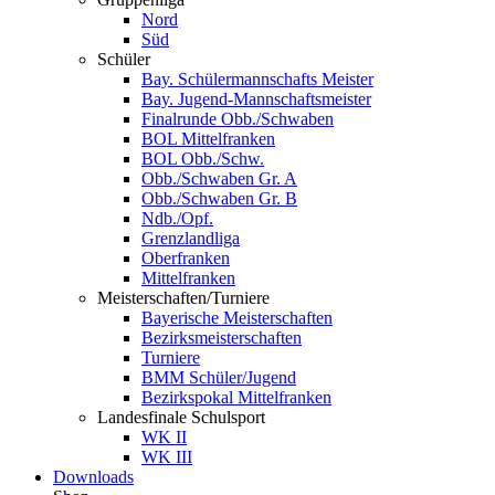
Nord
Süd
Schüler
Bay. Schülermannschafts Meister
Bay. Jugend-Mannschaftsmeister
Finalrunde Obb./Schwaben
BOL Mittelfranken
BOL Obb./Schw.
Obb./Schwaben Gr. A
Obb./Schwaben Gr. B
Ndb./Opf.
Grenzlandliga
Oberfranken
Mittelfranken
Meisterschaften/Turniere
Bayerische Meisterschaften
Bezirksmeisterschaften
Turniere
BMM Schüler/Jugend
Bezirkspokal Mittelfranken
Landesfinale Schulsport
WK II
WK III
Downloads