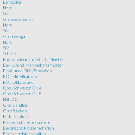
Landesliga
Nord
Süd
Gruppenoberliga
Nord
Süd
Gruppenliga
Nord
Süd
Schüler
Bay. Schülermannschafts Meister
Bay. Jugend-Mannschaftsmeister
Finalrunde Obb./Schwaben
BOL Mittelfranken
BOL Obb./Schw.
Obb./Schwaben Gr. A
Obb./Schwaben Gr. B
Ndb./Opf.
Grenzlandliga
Oberfranken
Mittelfranken
Meisterschaften/Turniere
Bayerische Meisterschaften
Bezirksmeisterschaften