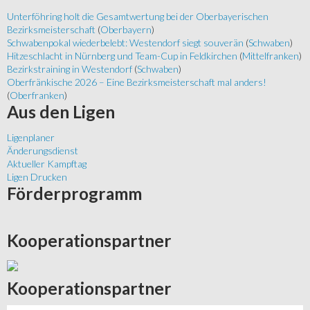
Unterföhring holt die Gesamtwertung bei der Oberbayerischen
Bezirksmeisterschaft
(
Oberbayern
)
Schwabenpokal wiederbelebt: Westendorf siegt souverän
(
Schwaben
)
Hitzeschlacht in Nürnberg und Team-Cup in Feldkirchen
(
Mittelfranken
)
Bezirkstraining in Westendorf
(
Schwaben
)
Oberfränkische 2026 – Eine Bezirksmeisterschaft mal anders!
(
Oberfranken
)
Aus
den Ligen
Ligenplaner
Änderungsdienst
Aktueller Kampftag
Ligen Drucken
Förderprogramm
Kooperationspartner
Kooperationspartner