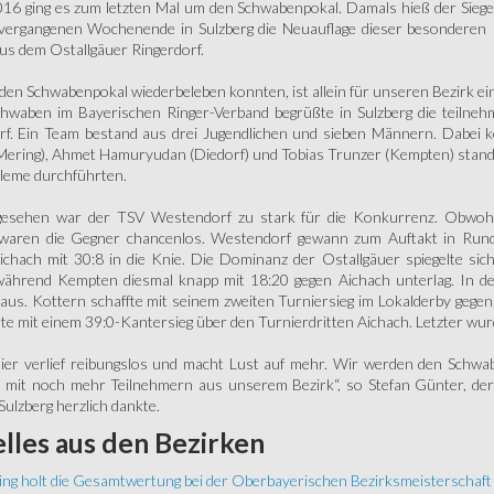
016 ging es zum letzten Mal um den Schwabenpokal. Damals hieß der Sieg
vergangenen Wochenende in Sulzberg die Neuauflage dieser besonderen R
us dem Ostallgäuer Ringerdorf.
den Schwabenpokal wiederbeleben konnten, ist allein für unseren Bezirk ei
chwaben im Bayerischen Ringer-Verband begrüßte in Sulzberg die teiln
f. Ein Team bestand aus drei Jugendlichen und sieben Männern. Dabei ko
Mering), Ahmet Hamuryudan (Diedorf) und Tobias Trunzer (Kempten) stande
leme durchführten.
 gesehen war der TSV Westendorf zu stark für die Konkurrenz. Obwoh
 waren die Gegner chancenlos. Westendorf gewann zum Auftakt in Rund
ichach mit 30:8 in die Knie. Die Dominanz der Ostallgäuer spiegelte sic
während Kempten diesmal knapp mit 18:20 gegen Aichach unterlag. In der
 aus. Kottern schaffte mit seinem zweiten Turniersieg im Lokalderby geg
te mit einem 39:0-Kantersieg über den Turnierdritten Aichach. Letzter wu
ier verlief reibungslos und macht Lust auf mehr. Wir werden den Schw
ch mit noch mehr Teilnehmern aus unserem Bezirk“, so Stefan Günter, d
 Sulzberg herzlich dankte.
lles
aus den Bezirken
ing holt die Gesamtwertung bei der Oberbayerischen Bezirksmeisterschaft