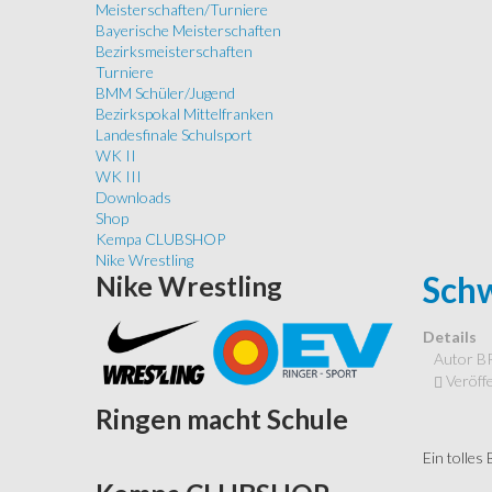
Meisterschaften/Turniere
Bayerische Meisterschaften
Bezirksmeisterschaften
Turniere
BMM Schüler/Jugend
Bezirkspokal Mittelfranken
Landesfinale Schulsport
WK II
WK III
Downloads
Shop
Kempa CLUBSHOP
Nike Wrestling
Schw
Nike
Wrestling
Details
Autor
B
Veröffe
Ringen
macht Schule
Ein tolles