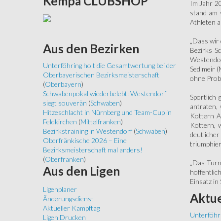
Kempa
CLUBSHOP
Im Jahr 2
stand am 
Athleten a
„Dass wir 
Aus
den Bezirken
Bezirks S
Westendor
Unterföhring holt die Gesamtwertung bei der
Sedlmeir (
Oberbayerischen Bezirksmeisterschaft
ohne Prob
(
Oberbayern
)
Schwabenpokal wiederbelebt: Westendorf
Sportlich
siegt souverän
(
Schwaben
)
antraten,
Hitzeschlacht in Nürnberg und Team-Cup in
Kottern A
Feldkirchen
(
Mittelfranken
)
Kottern, 
Bezirkstraining in Westendorf
(
Schwaben
)
deutlicher
Oberfränkische 2026 – Eine
triumphier
Bezirksmeisterschaft mal anders!
(
Oberfranken
)
„Das Turn
Aus
den Ligen
hoffentli
Einsatz in
Ligenplaner
Aktue
Änderungsdienst
Aktueller Kampftag
Unterföhr
Ligen Drucken