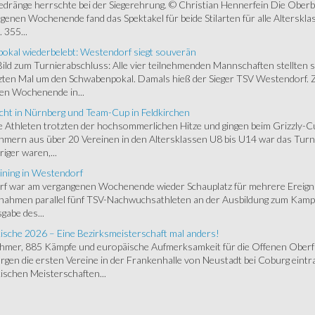
ränge herrschte bei der Siegerehrung. © Christian Hennerfein Die Oberbay
enen Wochenende fand das Spektakel für beide Stilarten für alle Alterskl
 355...
okal wiederbelebt: Westendorf siegt souverän
 Bild zum Turnierabschluss: Alle vier teilnehmenden Mannschaften stellten 
zten Mal um den Schwabenpokal. Damals hieß der Sieger TSV Westendorf. 
en Wochenende in...
cht in Nürnberg und Team-Cup in Feldkirchen
 Athleten trotzten der hochsommerlichen Hitze und gingen beim Grizzly-C
hmern aus über 20 Vereinen in den Altersklassen U8 bis U14 war das Turnie
riger waren,...
ining in Westendorf
 war am vergangenen Wochenende wieder Schauplatz für mehrere Ereigniss
 nahmen parallel fünf TSV-Nachwuchsathleten an der Ausbildung zum Kampfr
gabe des...
ische 2026 – Eine Bezirksmeisterschaft mal anders!
ehmer, 885 Kämpfe und europäische Aufmerksamkeit für die Offenen Oberfr
gen die ersten Vereine in der Frankenhalle von Neustadt bei Coburg eintra
schen Meisterschaften...