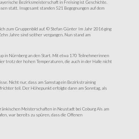
erische Bezirksmeisterschaft in Freising ist Geschichte.
assen statt. Insgesamt standen 521 Begegnungen auf dem
sich zum Gruppenbild auf. © Stefan Günter Im Jahr 2016 ging
Zehn Jahre sind seither vergangen. Nun stand am
up in Nürnberg an den Start. Mit etwa 170 Teilnehmerinnen
r trotz der hohen Temperaturen, die auch in der Halle nicht
e. Nicht nur, dass am Samstag ein Bezirkstraining
ichter teil. Der Höhepunkt erfolgte dann am Sonntag, als
änkischen Meisterschaften in Neustadt bei Coburg Als am
fen, war bereits zu spüren, dass die Offenen