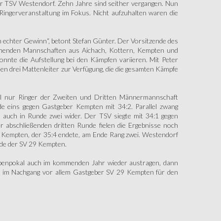
er TSV Westendorf. Zehn Jahre sind seither vergangen. Nun
ingerveranstaltung im Fokus. Nicht aufzuhalten waren die
n echter Gewinn“, betont Stefan Günter. Der Vorsitzende des
ehmenden Mannschaften aus Aichach, Kottern, Kempten und
nnte die Aufstellung bei den Kämpfen variieren. Mit Peter
n drei Mattenleiter zur Verfügung, die die gesamten Kämpfe
l nur Ringer der Zweiten und Dritten Männermannschaft
e eins gegen Gastgeber Kempten mit 34:2. Parallel zwang
h auch in Runde zwei wider. Der TSV siegte mit 34:1 gegen
 abschließenden dritten Runde fielen die Ergebnisse noch
en Kempten, der 35:4 endete, am Ende Rang zwei. Westendorf
rde der SV 29 Kempten.
abenpokal auch im kommenden Jahr wieder austragen, dann
er im Nachgang vor allem Gastgeber SV 29 Kempten für den