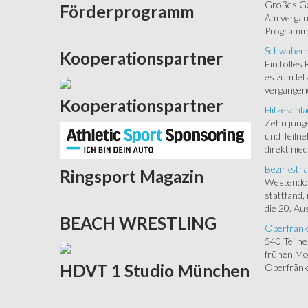
Großes Ged
Förderprogramm
Am vergang
Programm.
Schwabenp
Kooperationspartner
Ein tolles
es zum let
vergangen
Kooperationspartner
Hitzeschla
Zehn junge
und Teilne
direkt nied
Bezirkstra
Ringsport
Magazin
Westendorf
stattfand,
die 20. Aus
BEACH
WRESTLING
Oberfränk
540 Teiln
frühen Mor
HDVT
1 Studio München
Oberfränki