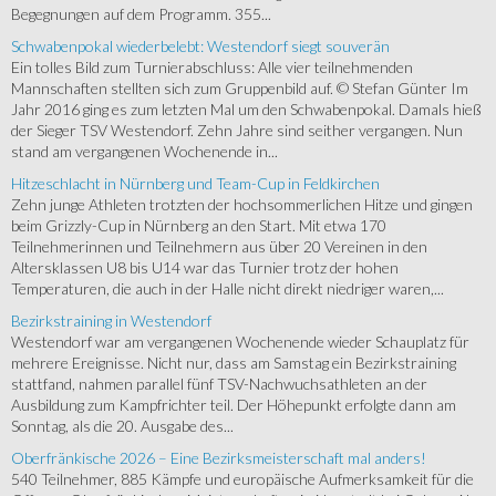
Begegnungen auf dem Programm. 355...
Schwabenpokal wiederbelebt: Westendorf siegt souverän
Ein tolles Bild zum Turnierabschluss: Alle vier teilnehmenden
Mannschaften stellten sich zum Gruppenbild auf. © Stefan Günter Im
Jahr 2016 ging es zum letzten Mal um den Schwabenpokal. Damals hieß
der Sieger TSV Westendorf. Zehn Jahre sind seither vergangen. Nun
stand am vergangenen Wochenende in...
Hitzeschlacht in Nürnberg und Team-Cup in Feldkirchen
Zehn junge Athleten trotzten der hochsommerlichen Hitze und gingen
beim Grizzly-Cup in Nürnberg an den Start. Mit etwa 170
Teilnehmerinnen und Teilnehmern aus über 20 Vereinen in den
Altersklassen U8 bis U14 war das Turnier trotz der hohen
Temperaturen, die auch in der Halle nicht direkt niedriger waren,...
Bezirkstraining in Westendorf
Westendorf war am vergangenen Wochenende wieder Schauplatz für
mehrere Ereignisse. Nicht nur, dass am Samstag ein Bezirkstraining
stattfand, nahmen parallel fünf TSV-Nachwuchsathleten an der
Ausbildung zum Kampfrichter teil. Der Höhepunkt erfolgte dann am
Sonntag, als die 20. Ausgabe des...
Oberfränkische 2026 – Eine Bezirksmeisterschaft mal anders!
540 Teilnehmer, 885 Kämpfe und europäische Aufmerksamkeit für die