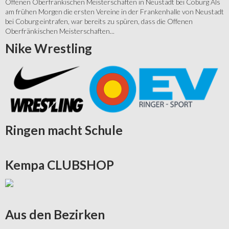
Offenen Oberfränkischen Meisterschaften in Neustadt bei Coburg Als
am frühen Morgen die ersten Vereine in der Frankenhalle von Neustadt
bei Coburg eintrafen, war bereits zu spüren, dass die Offenen
Oberfränkischen Meisterschaften...
Nike
Wrestling
Ringen
macht Schule
Kempa
CLUBSHOP
Aus
den Bezirken