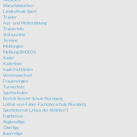
Wieselabzeichen
Landesfinale Sport
Trainer
Aus- und Weiterbildung
Trainerinfo
Stützpunkte
Termine
Meldungen
Meldung BM2026
Kader
Kaderliste
Kaderrichtlinien
Vereinswechsel
Frauenringen
Turnierliste
Sportschulen
Bertolt-Brecht-Schule Nürnberg
Lothar-von-Faber-Fachoberschule Nürnberg
Sportinternat („Haus der Athleten“)
Ergebnisse
Regionalliga
Oberliga
Bayernliga