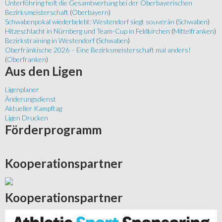
Unterföhring holt die Gesamtwertung bei der Oberbayerischen
Bezirksmeisterschaft
(
Oberbayern
)
Schwabenpokal wiederbelebt: Westendorf siegt souverän
(
Schwaben
)
Hitzeschlacht in Nürnberg und Team-Cup in Feldkirchen
(
Mittelfranken
)
Bezirkstraining in Westendorf
(
Schwaben
)
Oberfränkische 2026 – Eine Bezirksmeisterschaft mal anders!
(
Oberfranken
)
Aus
den Ligen
Ligenplaner
Änderungsdienst
Aktueller Kampftag
Ligen Drucken
Förderprogramm
Kooperationspartner
Kooperationspartner