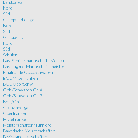
Landesliga
Nord
Süd
Gruppenoberliga
Nord
Süd
Gruppenliga
Nord
Süd
Schüler
Bay. Schülermannschafts Meister
Bay. Jugend-Mannschaftsmeister
Finalrunde Obb./Schwaben
BOL Mittelfranken
BOL Obb./Schw.
Obb./Schwaben Gr. A
Obb./Schwaben Gr. B
Ndb./Opf.
Grenzlandliga
Oberfranken
Mittelfranken
Meisterschaften/Turniere
Bayerische Meisterschaften
Bezirksmeisterschaften