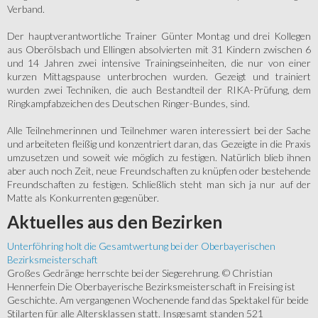
Verband.
Der hauptverantwortliche Trainer Günter Montag und drei Kollegen
aus Oberölsbach und Ellingen absolvierten mit 31 Kindern zwischen 6
und 14 Jahren zwei intensive Trainingseinheiten, die nur von einer
kurzen Mittagspause unterbrochen wurden. Gezeigt und trainiert
wurden zwei Techniken, die auch Bestandteil der RIKA-Prüfung, dem
Ringkampfabzeichen des Deutschen Ringer-Bundes, sind.
Alle Teilnehmerinnen und Teilnehmer waren interessiert bei der Sache
und arbeiteten fleißig und konzentriert daran, das Gezeigte in die Praxis
umzusetzen und soweit wie möglich zu festigen. Natürlich blieb ihnen
aber auch noch Zeit, neue Freundschaften zu knüpfen oder bestehende
Freundschaften zu festigen. Schließlich steht man sich ja nur auf der
Matte als Konkurrenten gegenüber.
Aktuelles
aus den Bezirken
Unterföhring holt die Gesamtwertung bei der Oberbayerischen
Bezirksmeisterschaft
Großes Gedränge herrschte bei der Siegerehrung. © Christian
Hennerfein Die Oberbayerische Bezirksmeisterschaft in Freising ist
Geschichte. Am vergangenen Wochenende fand das Spektakel für beide
Stilarten für alle Altersklassen statt. Insgesamt standen 521