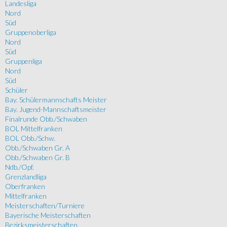
Landesliga
Nord
Süd
Gruppenoberliga
Nord
Süd
Gruppenliga
Nord
Süd
Schüler
Bay. Schülermannschafts Meister
Bay. Jugend-Mannschaftsmeister
Finalrunde Obb./Schwaben
BOL Mittelfranken
BOL Obb./Schw.
Obb./Schwaben Gr. A
Obb./Schwaben Gr. B
Ndb./Opf.
Grenzlandliga
Oberfranken
Mittelfranken
Meisterschaften/Turniere
Bayerische Meisterschaften
Bezirksmeisterschaften