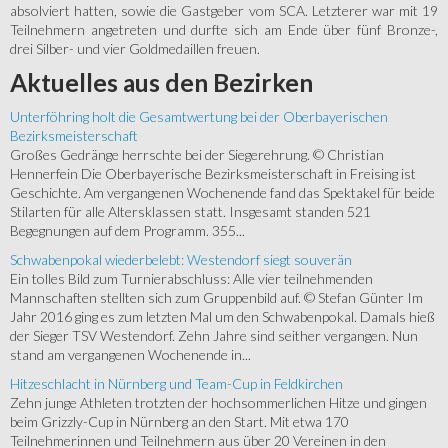
absolviert hatten, sowie die Gastgeber vom SCA. Letzterer war mit 19
Teilnehmern angetreten und durfte sich am Ende über fünf Bronze-,
drei Silber- und vier Goldmedaillen freuen.
Aktuelles
aus den Bezirken
Unterföhring holt die Gesamtwertung bei der Oberbayerischen
Bezirksmeisterschaft
Großes Gedränge herrschte bei der Siegerehrung. © Christian
Hennerfein Die Oberbayerische Bezirksmeisterschaft in Freising ist
Geschichte. Am vergangenen Wochenende fand das Spektakel für beide
Stilarten für alle Altersklassen statt. Insgesamt standen 521
Begegnungen auf dem Programm. 355...
Schwabenpokal wiederbelebt: Westendorf siegt souverän
Ein tolles Bild zum Turnierabschluss: Alle vier teilnehmenden
Mannschaften stellten sich zum Gruppenbild auf. © Stefan Günter Im
Jahr 2016 ging es zum letzten Mal um den Schwabenpokal. Damals hieß
der Sieger TSV Westendorf. Zehn Jahre sind seither vergangen. Nun
stand am vergangenen Wochenende in...
Hitzeschlacht in Nürnberg und Team-Cup in Feldkirchen
Zehn junge Athleten trotzten der hochsommerlichen Hitze und gingen
beim Grizzly-Cup in Nürnberg an den Start. Mit etwa 170
Teilnehmerinnen und Teilnehmern aus über 20 Vereinen in den