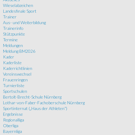
Wieselabzeichen
Landesfinale Sport
Trainer
Aus- und Weiterbildung
Trainerinfo
Stützpunkte
Termine
Meldungen
Meldung BM2026
Kader
Kaderliste
Kaderrichtlinien
Vereinswechsel
Frauenringen
Turnierliste
Sportschulen
Bertolt-Brecht-Schule Nürnberg
Lothar-von-Faber-Fachoberschule Nürnberg
Sportinternat („Haus der Athleten“)
Ergebnisse
Regionalliga
Oberliga
Bayernliga