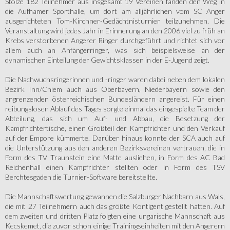
Stolze 182 Teilnehmer aus insgesamt 19 Vereinen fanden den Weg in
die Aufhamer Sporthalle, um dort am alljährlichen vom SC Anger
ausgerichteten Tom-Kirchner-Gedächtnisturnier teilzunehmen. Die
Veranstaltung wird jedes Jahr in Erinnerung an den 2006 viel zu früh an
Krebs verstorbenen Angerer Ringer durchgeführt und richtet sich vor
allem auch an Anfängerringer, was sich beispielsweise an der
dynamischen Einteilung der Gewichtsklassen in der E-Jugend zeigt.
Die Nachwuchsringerinnen und -ringer waren dabei neben dem lokalen
Bezirk Inn/Chiem auch aus Oberbayern, Niederbayern sowie den
angrenzenden österreichischen Bundesländern angereist. Für einen
reibungslosen Ablauf des Tages sorgte einmal das eingespielte Team der
Abteilung, das sich um Auf- und Abbau, die Besetzung der
Kampfrichtertische, einen Großteil der Kampfrichter und den Verkauf
auf der Empore kümmerte. Darüber hinaus konnte der SCA auch auf
die Unterstützung aus den anderen Bezirksvereinen vertrauen, die in
Form des TV Traunstein eine Matte ausliehen, in Form des AC Bad
Reichenhall einen Kampfrichter stellten oder in Form des TSV
Berchtesgaden die Turnier-Software bereitstellte.
Die Mannschaftswertung gewannen die Salzburger Nachbarn aus Wals,
die mit 27 Teilnehmern auch das größte Kontigent gestellt hatten. Auf
dem zweiten und dritten Platz folgten eine ungarische Mannschaft aus
Kecskemet, die zuvor schon einige Trainingseinheiten mit den Angerern