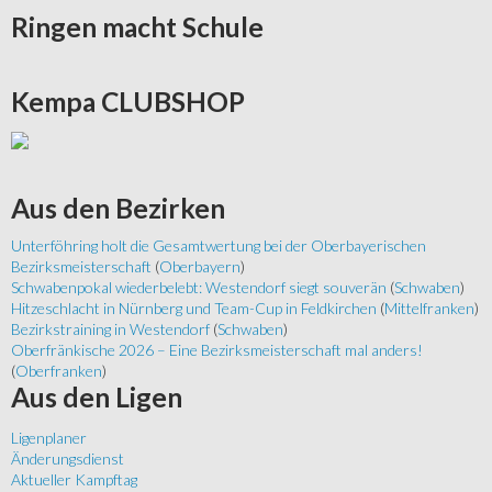
Ringen
macht Schule
Kempa
CLUBSHOP
Aus
den Bezirken
Unterföhring holt die Gesamtwertung bei der Oberbayerischen
Bezirksmeisterschaft
(
Oberbayern
)
Schwabenpokal wiederbelebt: Westendorf siegt souverän
(
Schwaben
)
Hitzeschlacht in Nürnberg und Team-Cup in Feldkirchen
(
Mittelfranken
)
Bezirkstraining in Westendorf
(
Schwaben
)
Oberfränkische 2026 – Eine Bezirksmeisterschaft mal anders!
(
Oberfranken
)
Aus
den Ligen
Ligenplaner
Änderungsdienst
Aktueller Kampftag