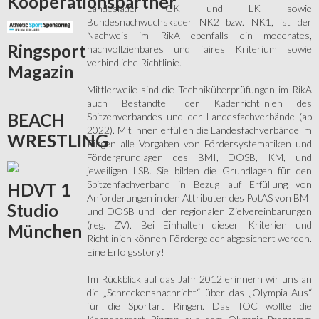
Kooperationspartner
Landeslader GK und LK sowie
Bundesnachwuchskader NK2 bzw. NK1, ist der
Nachweis im RikA ebenfalls ein moderates,
Ringsport
nachvollziehbares und faires Kriterium sowie
verbindliche Richtlinie.
Magazin
Mittlerweile sind die Techniküberprüfungen im RikA
auch Bestandteil der Kaderrichtlinien des
BEACH
Spitzenverbandes und der Landesfachverbände (ab
2022). Mit ihnen erfüllen die Landesfachverbände im
WRESTLING
Ringen alle Vorgaben von Fördersystematiken und
Fördergrundlagen des BMI, DOSB, KM, und
jeweiligen LSB. Sie bilden die Grundlagen für den
Spitzenfachverband in Bezug auf Erfüllung von
HDVT
1
Anforderungen in den Attributen des PotAS von BMI
Studio
und DOSB und der regionalen Zielvereinbarungen
(reg. ZV). Bei Einhalten dieser Kriterien und
München
Richtlinien können Fördergelder abgesichert werden.
Eine Erfolgsstory!
Im Rückblick auf das Jahr 2012 erinnern wir uns an
die „Schreckensnachricht“ über das „Olympia-Aus“
für die Sportart Ringen. Das IOC wollte die