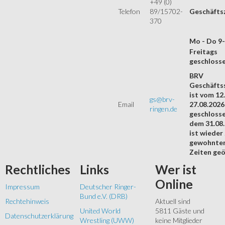
+49 (0)
Telefon
89/15702-
Geschäfts
370
Mo - Do 9
Freitags
geschloss
BRV
Geschäftss
ist vom 12.
gs@brv-
Email
27.08.2026
ringen.de
geschloss
dem 31.08
ist wieder
gewohnte
Zeiten geö
Rechtliches
Links
Wer
ist
Online
Impressum
Deutscher Ringer-
Bund e.V. (DRB)
Rechtehinweis
Aktuell sind
United World
5811 Gäste und
Datenschutzerklärung
Wrestling (UWW)
keine Mitglieder