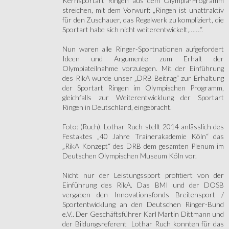
Kernsportart Ringen aus dem Olympia-Programm
streichen, mit dem Vorwurf: „Ringen ist unattraktiv
für den Zuschauer, das Regelwerk zu kompliziert, die
Sportart habe sich nicht weiterentwickelt,…….“.
Nun waren alle Ringer-Sportnationen aufgefordert
Ideen und Argumente zum Erhalt der
Olympiateilnahme vorzulegen. Mit der Einführung
des RikA wurde unser „DRB Beitrag“ zur Erhaltung
der Sportart Ringen im Olympischen Programm,
gleichfalls zur Weiterentwicklung der Sportart
Ringen in Deutschland, eingebracht.
Foto: (Ruch). Lothar Ruch stellt 2014 anlässlich des
Festaktes „40 Jahre Trainerakademie Köln“ das
„RikA Konzept“ des DRB dem gesamten Plenum im
Deutschen Olympischen Museum Köln vor.
Nicht nur der Leistungssport profitiert von der
Einführung des RikA. Das BMI und der DOSB
vergaben den Innovationsfonds Breitensport /
Sportentwicklung an den Deutschen Ringer-Bund
e.V.. Der Geschäftsführer Karl Martin Dittmann und
der Bildungsreferent Lothar Ruch konnten für das