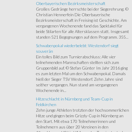
Oberbayerischen Bezirksmeisterschaft
Großes Gedränge herrschte bei der Siegerehrung. ©
Christian Hennerfein Die Oberbayerische
Bezirksmeisterschaft in Freising ist Geschichte. Am
vergangenen Wochenende fand das Spektakel für
beide Stilarten für alle Altersklassen statt. Insgesamt
standen 521 Begegnungen auf dem Programm. 355...
Schwabenpokal wiederbelebt: Westendorf siegt
souverän
Ein tolles Bild zum Turnierabschluss: Alle vier
teilnehmenden Mannschaften stellten sich zum
Gruppenbild auf. © Stefan Günter Im Jahr 2016 ging
es zum letzten Mal um den Schwabenpokal. Damals
hieß der Sieger TSV Westendorf. Zehn Jahre sind
seither vergangen. Nun stand am vergangenen
Wochenende in...
Hitzeschlacht in Nürnberg und Team-Cup in
Feldkirchen
Zehn junge Athleten trotzten der hochsommerlichen
Hitze und gingen beim Grizzly-Cup in Nürnberg an
den Start. Mit etwa 170 Teilnehmerinnen und
Teilnehmern aus über 20 Vereinen in den