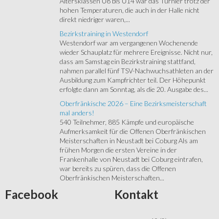
Altersklassen U8 bis U14 war das Turnier trotz der
hohen Temperaturen, die auch in der Halle nicht
direkt niedriger waren,...
Bezirkstraining in Westendorf
Westendorf war am vergangenen Wochenende
wieder Schauplatz für mehrere Ereignisse. Nicht nur,
dass am Samstag ein Bezirkstraining stattfand,
nahmen parallel fünf TSV-Nachwuchsathleten an der
Ausbildung zum Kampfrichter teil. Der Höhepunkt
erfolgte dann am Sonntag, als die 20. Ausgabe des...
Oberfränkische 2026 – Eine Bezirksmeisterschaft
mal anders!
540 Teilnehmer, 885 Kämpfe und europäische
Aufmerksamkeit für die Offenen Oberfränkischen
Meisterschaften in Neustadt bei Coburg Als am
frühen Morgen die ersten Vereine in der
Frankenhalle von Neustadt bei Coburg eintrafen,
war bereits zu spüren, dass die Offenen
Oberfränkischen Meisterschaften...
Facebook
Kontakt