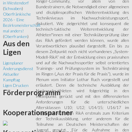
Ringer-Community, vor allem von den
in Westendorf
Bundestrainern, die Notwendigkeit einer allgemeinen
(
Schwaben
)
und disziplinspezifischen Weiterentwicklung des
Oberfränkische
Technikniveaus im Nachwuchsleistungssport,
2026 – Eine
diskutiert. Wie zielgerichtet und konsequent die
Bezirksmeisterschaft
technisch-taktische Weiterentwicklung der
mal anders!
Athleten*innen mit einer Techniküberprüfung über
(
Oberfranken
)
das RikA gefördert werden können, wurde allen
Aus
den
Verantwortlichen plausibel dargestellt. Ein bis zu
Ligen
diesem Zeitpunkt noch nicht vorhandenes „System-
Modell-RikA“ mit der Entwicklung eines praxisnahen
und auf die Nachwuchssportler selbst orientiertes
Ligenplaner
Trainings- und Prüfungssystem im Techniktraining
Änderungsdienst
im Ringen („Aus der Praxis für die Praxis“), wurde im
Aktueller
Plenum vom Initiator Lothar Ruch vorgestellt und
Kampftag
erläutert. Denn die technische Ausbildung der
Ligen Drucken
Nachwuchsathleten wird folgerichtig in den
Förderprogramm
Mittelpunkt gerückt und mit den differenzierten
Anforderungen für die unterschiedlichen
Altersklassen U10; U12; U14/15; U16/17 im
Kooperationspartner
Ringkampf-Abzeichen RikA erstmals zum Kriterium
der Technikausbildung, unter anderem für die
Teilnahme an Deutschen Meisterschaften der
Jugend genutzt. Für die Aufnahme in den