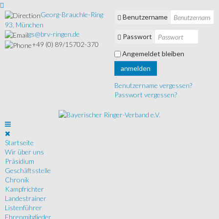
Georg-Brauchle-Ring
Benutzername
93, München
gs@brv-ringen.de
Passwort
+49 (0) 89/15702-370
Angemeldet bleiben
anmelden
Benutzername vergessen?
Passwort vergessen?
Startseite
Wir über uns
Präsidium
Geschäftsstelle
Chronik
Kampfrichter
Landestrainer
Listenführer
Ehrenmitglieder