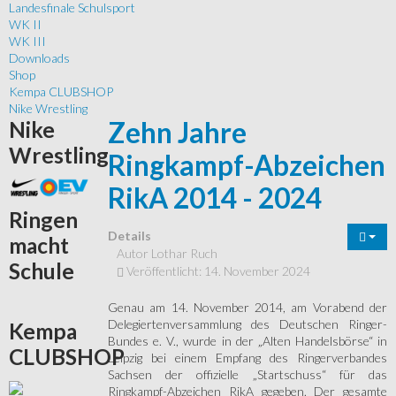
Landesfinale Schulsport
WK II
WK III
Downloads
Shop
Kempa CLUBSHOP
Nike Wrestling
Zehn Jahre
Nike
Wrestling
Ringkampf-Abzeichen
RikA 2014 - 2024
Ringen
Details
macht
Autor
Lothar Ruch
Schule
Veröffentlicht: 14. November 2024
Genau am 14. November 2014, am Vorabend der
Delegiertenversammlung des Deutschen Ringer-
Kempa
Bundes e. V., wurde in der „Alten Handelsbörse“ in
CLUBSHOP
Leipzig bei einem Empfang des Ringerverbandes
Sachsen der offizielle „Startschuss“ für das
Ringkampf-Abzeichen RikA gegeben. Der gesamte