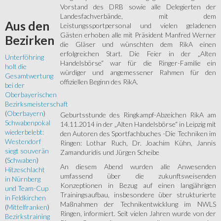
Vorstand des DRB sowie alle Delegierten der
Landesfachverbände, mit dem
Aus
den
Leistungssportpersonal und vielen geladenen
Gästen erhoben alle mit Präsident Manfred Werner
Bezirken
die Gläser und wünschten dem RikA einen
erfolgreichen Start. Die Feier in der „Alten
Unterföhring
Handelsbörse“ war für die Ringer-Familie ein
holt die
würdiger und angemessener Rahmen für den
Gesamtwertung
offiziellen Beginn des RikA.
bei der
Oberbayerischen
Bezirksmeisterschaft
(
Oberbayern
)
Geburtsstunde des Ringkampf-Abzeichen RikA am
Schwabenpokal
14.11.2014 in der „Alten Handelsbörse“ in Leipzig mit
wiederbelebt:
den Autoren des Sportfachbuches -Die Techniken im
Westendorf
Ringen: Lothar Ruch, Dr. Joachim Kühn, Jannis
siegt souverän
Zamanduridis und Jürgen Scheibe
(
Schwaben
)
An diesem Abend wurden alle Anwesenden
Hitzeschlacht
umfassend über die zukunftsweisenden
in Nürnberg
Konzeptionen in Bezug auf einen langjährigen
und Team-Cup
Trainingsaufbau, insbesondere über strukturierte
in Feldkirchen
Maßnahmen der Technikentwicklung im NWLS
(
Mittelfranken
)
Ringen, informiert. Seit vielen Jahren wurde von der
Bezirkstraining