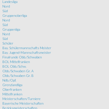
Landesliga
Nord
Süd
Gruppenoberliga
Nord
Süd
Gruppenliga
Nord
Süd
Schüler
Bay. Schülermannschafts Meister
Bay. Jugend-Mannschaftsmeister
Finalrunde Obb./Schwaben
BOL Mittelfranken
BOL Obb./Schw.
Obb./Schwaben Gr. A
Obb./Schwaben Gr. B
Ndb./Opf.
Grenzlandliga
Oberfranken
Mittelfranken
Meisterschaften/Turniere
Bayerische Meisterschaften
Bezirksmeisterschaften