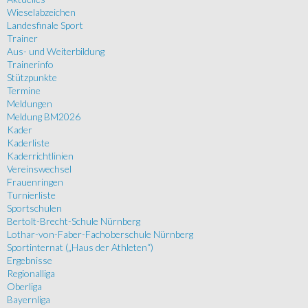
Wieselabzeichen
Landesfinale Sport
Trainer
Aus- und Weiterbildung
Trainerinfo
Stützpunkte
Termine
Meldungen
Meldung BM2026
Kader
Kaderliste
Kaderrichtlinien
Vereinswechsel
Frauenringen
Turnierliste
Sportschulen
Bertolt-Brecht-Schule Nürnberg
Lothar-von-Faber-Fachoberschule Nürnberg
Sportinternat („Haus der Athleten“)
Ergebnisse
Regionalliga
Oberliga
Bayernliga