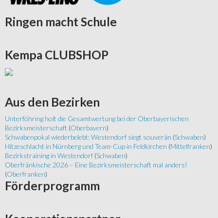
Ringen
macht Schule
Kempa
CLUBSHOP
Aus
den Bezirken
Unterföhring holt die Gesamtwertung bei der Oberbayerischen
Bezirksmeisterschaft
(
Oberbayern
)
Schwabenpokal wiederbelebt: Westendorf siegt souverän
(
Schwaben
)
Hitzeschlacht in Nürnberg und Team-Cup in Feldkirchen
(
Mittelfranken
)
Bezirkstraining in Westendorf
(
Schwaben
)
Oberfränkische 2026 – Eine Bezirksmeisterschaft mal anders!
(
Oberfranken
)
Förderprogramm