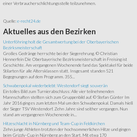
einer Verbraucherschlichtungsstelle teilzunehmen.
Quelle:
e-recht24.de
Aktuelles
aus den Bezirken
Unterföhring holt die Gesamtwertung bei der Oberbayerischen
Bezirksmeisterschaft
Großes Gedränge herrschte bei der Siegerehrung. © Christian
Hennerfein Die Oberbayerische Bezirksmeisterschaft in Freising ist
Geschichte. Am vergangenen Wochenende fand das Spektakel für beide
Stilarten für alle Altersklassen statt. Insgesamt standen 521
Begegnungen auf dem Programm. 355...
Schwabenpokal wiederbelebt: Westendorf siegt souverän
Ein tolles Bild zum Turnierabschluss: Alle vier teilnehmenden
Mannschaften stellten sich zum Gruppenbild auf. © Stefan Günter Im
Jahr 2016 ging es zum letzten Mal um den Schwabenpokal. Damals hieß
der Sieger TSV Westendorf. Zehn Jahre sind seither vergangen. Nun
stand am vergangenen Wochenende in...
Hitzeschlacht in Nürnberg und Team-Cup in Feldkirchen
Zehn junge Athleten trotzten der hochsommerlichen Hitze und gingen
beim Grizzly-Cup in Nürnberg an den Start. Mit etwa 170