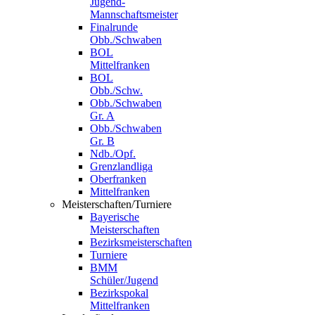
Jugend-
Mannschaftsmeister
Finalrunde
Obb./Schwaben
BOL
Mittelfranken
BOL
Obb./Schw.
Obb./Schwaben
Gr. A
Obb./Schwaben
Gr. B
Ndb./Opf.
Grenzlandliga
Oberfranken
Mittelfranken
Meisterschaften/Turniere
Bayerische
Meisterschaften
Bezirksmeisterschaften
Turniere
BMM
Schüler/Jugend
Bezirkspokal
Mittelfranken