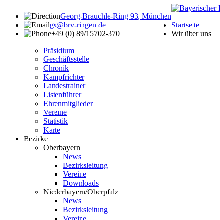
Georg-Brauchle-Ring 93, München
gs@brv-ringen.de
Startseite
+49 (0) 89/15702-370
Wir über uns
Präsidium
Geschäftsstelle
Chronik
Kampfrichter
Landestrainer
Listenführer
Ehrenmitglieder
Vereine
Statistik
Karte
Bezirke
Oberbayern
News
Bezirksleitung
Vereine
Downloads
Niederbayern/Oberpfalz
News
Bezirksleitung
Vereine