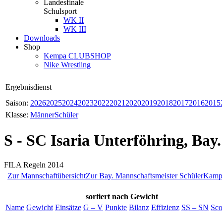
Landesfinale
Schulsport
WK II
WK III
Downloads
Shop
Kempa CLUBSHOP
Nike Wrestling
Ergebnisdienst
Saison:
2026
2025
2024
2023
2022
2021
2020
2019
2018
2017
2016
2015
Klasse:
Männer
Schüler
S - SC Isaria Unterföhring, Bay
FILA Regeln 2014
Zur Mannschaftübersicht
Zur Bay. Mannschaftsmeister Schüler
Kampf
sortiert
nach Gewicht
Name
Gewicht
Einsätze
G – V
Punkte
Bilanz
Effizienz
SS – SN
Sco