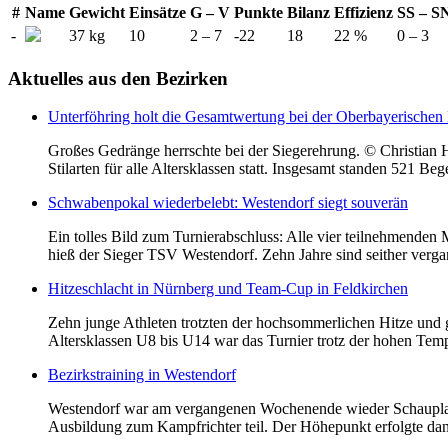
#
Name
Gewicht
Einsätze
G – V
Punkte
Bilanz
Effizienz
SS – S
-
37 kg
10
2 – 7
-22
18
22 %
0 – 3
Aktuelles
aus den Bezirken
Unterföhring holt die Gesamtwertung bei der Oberbayerischen 
Großes Gedränge herrschte bei der Siegerehrung. © Christian 
Stilarten für alle Altersklassen statt. Insgesamt standen 521 
Schwabenpokal wiederbelebt: Westendorf siegt souverän
Ein tolles Bild zum Turnierabschluss: Alle vier teilnehmende
hieß der Sieger TSV Westendorf. Zehn Jahre sind seither ver
Hitzeschlacht in Nürnberg und Team-Cup in Feldkirchen
Zehn junge Athleten trotzten der hochsommerlichen Hitze und 
Altersklassen U8 bis U14 war das Turnier trotz der hohen Temper
Bezirkstraining in Westendorf
Westendorf war am vergangenen Wochenende wieder Schauplatz f
Ausbildung zum Kampfrichter teil. Der Höhepunkt erfolgte dan