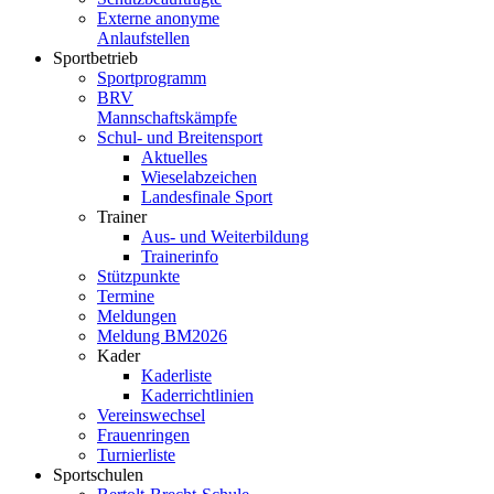
Externe anonyme
Anlaufstellen
Sportbetrieb
Sportprogramm
BRV
Mannschaftskämpfe
Schul- und Breitensport
Aktuelles
Wieselabzeichen
Landesfinale Sport
Trainer
Aus- und Weiterbildung
Trainerinfo
Stützpunkte
Termine
Meldungen
Meldung BM2026
Kader
Kaderliste
Kaderrichtlinien
Vereinswechsel
Frauenringen
Turnierliste
Sportschulen