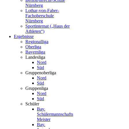
Bertolt-Brecht-Schule
Nürnberg
Lothar-von-Faber-
Fachoberschule
Nürnberg
Sportinternat („Haus der
Athleten“)
Ergebnisse
Regionalliga
Oberliga
Bayernliga
Landesliga
Nord
Süd
Gruppenoberliga
Nord
Süd
Gruppenliga
Nord
Süd
Schüler
Bay.
Schülermannschafts
Meister
Bay.