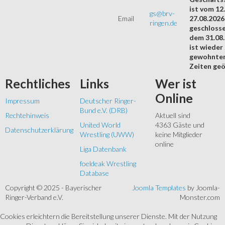
ist vom 12.
gs@brv-
Email
27.08.2026
ringen.de
geschloss
dem 31.08
ist wieder
gewohnte
Zeiten geö
Rechtliches
Links
Wer
ist
Online
Impressum
Deutscher Ringer-
Bund e.V. (DRB)
Rechtehinweis
Aktuell sind
United World
4363 Gäste und
Datenschutzerklärung
Wrestling (UWW)
keine Mitglieder
online
Liga Datenbank
foeldeak Wrestling
Database
Copyright © 2025 - Bayerischer
Joomla Templates
by Joomla-
Ringer-Verband e.V.
Monster.com
Cookies erleichtern die Bereitstellung unserer Dienste. Mit der Nutzung