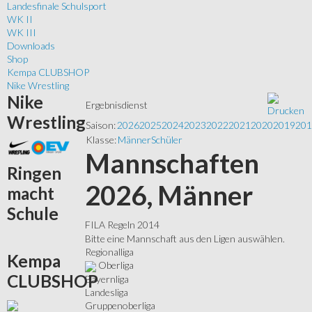
Landesfinale Schulsport
WK II
WK III
Downloads
Shop
Kempa CLUBSHOP
Nike Wrestling
Nike
Ergebnisdienst
Wrestling
Saison:
2026
2025
2024
2023
2022
2021
2020
2019
201
Klasse:
Männer
Schüler
Mannschaften
Ringen
2026, Männer
macht
Schule
FILA Regeln 2014
Bitte eine Mannschaft aus den Ligen auswählen.
Regionalliga
Kempa
Oberliga
CLUBSHOP
Bayernliga
Landesliga
Gruppenoberliga