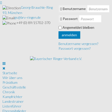
Georg-Brauchle-Ring
Benutzername
93, München
gs@brv-ringen.de
Passwort
+49 (0) 89/15702-370
Angemeldet bleiben
anmelden
Benutzername vergessen?
Passwort vergessen?
Startseite
Wir über uns
Präsidium
Geschäftsstelle
Chronik
Kampfrichter
Landestrainer
Listenführer
Ehrenmitglieder