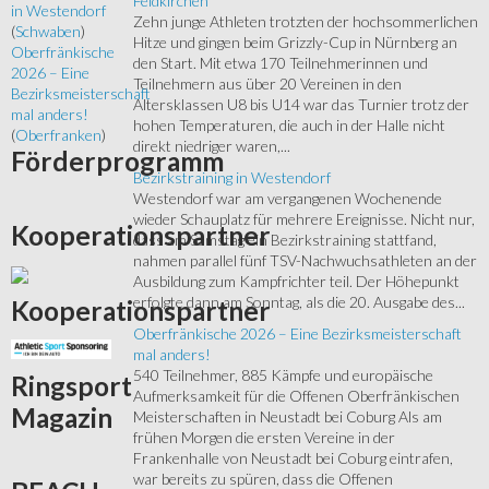
Feldkirchen
in Westendorf
Zehn junge Athleten trotzten der hochsommerlichen
(
Schwaben
)
Hitze und gingen beim Grizzly-Cup in Nürnberg an
Oberfränkische
den Start. Mit etwa 170 Teilnehmerinnen und
2026 – Eine
Teilnehmern aus über 20 Vereinen in den
Bezirksmeisterschaft
Altersklassen U8 bis U14 war das Turnier trotz der
mal anders!
hohen Temperaturen, die auch in der Halle nicht
(
Oberfranken
)
direkt niedriger waren,...
Förderprogramm
Bezirkstraining in Westendorf
Westendorf war am vergangenen Wochenende
wieder Schauplatz für mehrere Ereignisse. Nicht nur,
Kooperationspartner
dass am Samstag ein Bezirkstraining stattfand,
nahmen parallel fünf TSV-Nachwuchsathleten an der
Ausbildung zum Kampfrichter teil. Der Höhepunkt
erfolgte dann am Sonntag, als die 20. Ausgabe des...
Kooperationspartner
Oberfränkische 2026 – Eine Bezirksmeisterschaft
mal anders!
540 Teilnehmer, 885 Kämpfe und europäische
Ringsport
Aufmerksamkeit für die Offenen Oberfränkischen
Magazin
Meisterschaften in Neustadt bei Coburg Als am
frühen Morgen die ersten Vereine in der
Frankenhalle von Neustadt bei Coburg eintrafen,
war bereits zu spüren, dass die Offenen