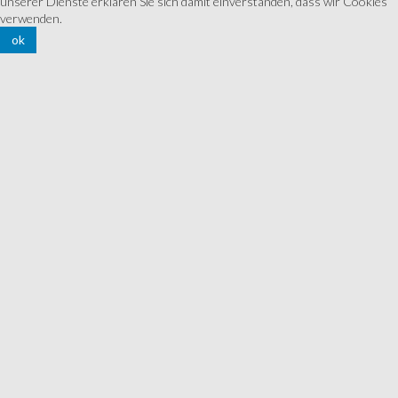
unserer Dienste erklären Sie sich damit einverstanden, dass wir Cookies
verwenden.
ok