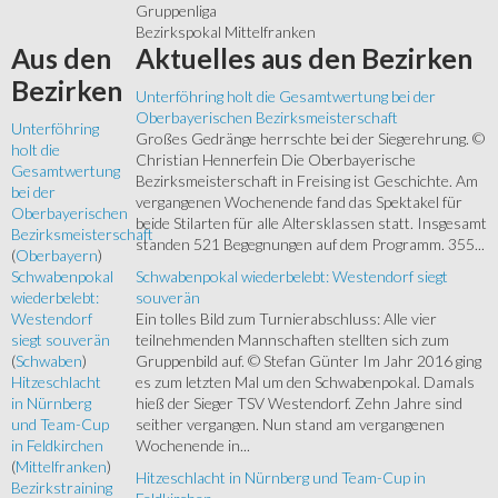
Gruppenliga
Bezirkspokal Mittelfranken
Aktuelles
aus den Bezirken
Aus
den
Bezirken
Unterföhring holt die Gesamtwertung bei der
Oberbayerischen Bezirksmeisterschaft
Unterföhring
Großes Gedränge herrschte bei der Siegerehrung. ©
holt die
Christian Hennerfein Die Oberbayerische
Gesamtwertung
Bezirksmeisterschaft in Freising ist Geschichte. Am
bei der
vergangenen Wochenende fand das Spektakel für
Oberbayerischen
beide Stilarten für alle Altersklassen statt. Insgesamt
Bezirksmeisterschaft
standen 521 Begegnungen auf dem Programm. 355...
(
Oberbayern
)
Schwabenpokal wiederbelebt: Westendorf siegt
Schwabenpokal
souverän
wiederbelebt:
Ein tolles Bild zum Turnierabschluss: Alle vier
Westendorf
teilnehmenden Mannschaften stellten sich zum
siegt souverän
Gruppenbild auf. © Stefan Günter Im Jahr 2016 ging
(
Schwaben
)
es zum letzten Mal um den Schwabenpokal. Damals
Hitzeschlacht
hieß der Sieger TSV Westendorf. Zehn Jahre sind
in Nürnberg
seither vergangen. Nun stand am vergangenen
und Team-Cup
Wochenende in...
in Feldkirchen
(
Mittelfranken
)
Hitzeschlacht in Nürnberg und Team-Cup in
Bezirkstraining