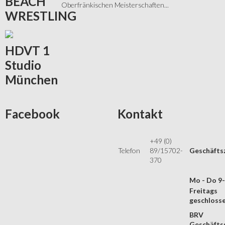
BEACH
Oberfränkischen Meisterschaften...
WRESTLING
HDVT
1
Studio
München
Facebook
Kontakt
+49 (0)
Telefon
89/15702-
Geschäfts
370
Mo - Do 9
Freitags
geschloss
BRV
Geschäftss