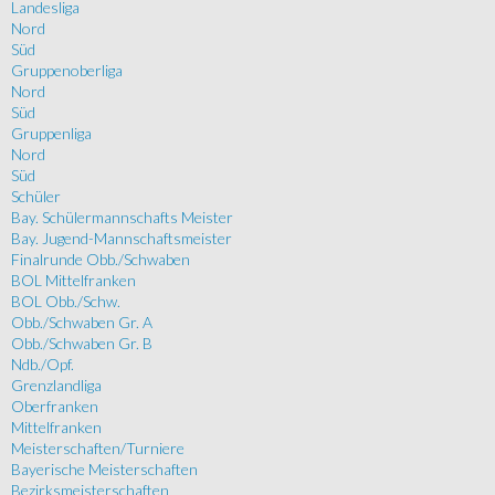
Landesliga
Nord
Süd
Gruppenoberliga
Nord
Süd
Gruppenliga
Nord
Süd
Schüler
Bay. Schülermannschafts Meister
Bay. Jugend-Mannschaftsmeister
Finalrunde Obb./Schwaben
BOL Mittelfranken
BOL Obb./Schw.
Obb./Schwaben Gr. A
Obb./Schwaben Gr. B
Ndb./Opf.
Grenzlandliga
Oberfranken
Mittelfranken
Meisterschaften/Turniere
Bayerische Meisterschaften
Bezirksmeisterschaften