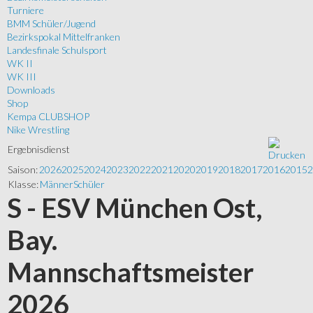
Turniere
BMM Schüler/Jugend
Bezirkspokal Mittelfranken
Landesfinale Schulsport
WK II
WK III
Downloads
Shop
Kempa CLUBSHOP
Nike Wrestling
Ergebnisdienst
Saison:
2026
2025
2024
2023
2022
2021
2020
2019
2018
2017
2016
2015
2
Klasse:
Männer
Schüler
S - ESV München Ost,
Bay.
Mannschaftsmeister
2026