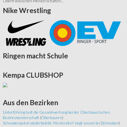
Oberfränkischen Meisterschaften...
Nike
Wrestling
Ringen
macht Schule
Kempa
CLUBSHOP
Aus
den Bezirken
Unterföhring holt die Gesamtwertung bei der Oberbayerischen
Bezirksmeisterschaft
(
Oberbayern
)
Schwabenpokal wiederbelebt: Westendorf siegt souverän
(
Schwaben
)