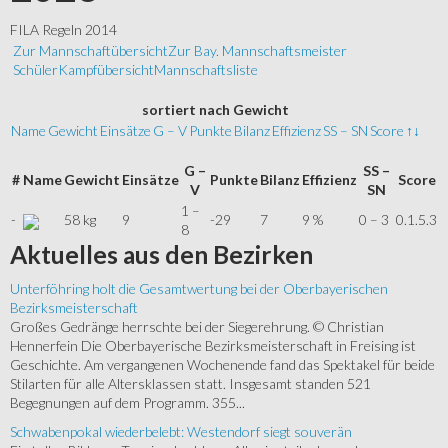
FILA Regeln 2014
Zur Mannschaftübersicht
Zur Bay. Mannschaftsmeister
Schüler
Kampfübersicht
Mannschaftsliste
sortiert
nach Gewicht
Name
Gewicht
Einsätze
G – V
Punkte
Bilanz
Effizienz
SS – SN
Score
↑↓
G –
SS –
#
Name
Gewicht
Einsätze
Punkte
Bilanz
Effizienz
Score
V
SN
1 –
-
58 kg
9
-29
7
9 %
0 – 3
0.1.5.3
8
Aktuelles
aus den Bezirken
Unterföhring holt die Gesamtwertung bei der Oberbayerischen
Bezirksmeisterschaft
Großes Gedränge herrschte bei der Siegerehrung. © Christian
Hennerfein Die Oberbayerische Bezirksmeisterschaft in Freising ist
Geschichte. Am vergangenen Wochenende fand das Spektakel für beide
Stilarten für alle Altersklassen statt. Insgesamt standen 521
Begegnungen auf dem Programm. 355...
Schwabenpokal wiederbelebt: Westendorf siegt souverän