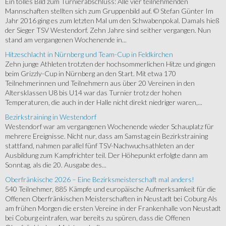
Ein tolles Bild zum Turnierabschluss: Alle vier teilnehmenden
Mannschaften stellten sich zum Gruppenbild auf. © Stefan Günter Im
Jahr 2016 ging es zum letzten Mal um den Schwabenpokal. Damals hieß
der Sieger TSV Westendorf. Zehn Jahre sind seither vergangen. Nun
stand am vergangenen Wochenende in...
Hitzeschlacht in Nürnberg und Team-Cup in Feldkirchen
Zehn junge Athleten trotzten der hochsommerlichen Hitze und gingen
beim Grizzly-Cup in Nürnberg an den Start. Mit etwa 170
Teilnehmerinnen und Teilnehmern aus über 20 Vereinen in den
Altersklassen U8 bis U14 war das Turnier trotz der hohen
Temperaturen, die auch in der Halle nicht direkt niedriger waren,...
Bezirkstraining in Westendorf
Westendorf war am vergangenen Wochenende wieder Schauplatz für
mehrere Ereignisse. Nicht nur, dass am Samstag ein Bezirkstraining
stattfand, nahmen parallel fünf TSV-Nachwuchsathleten an der
Ausbildung zum Kampfrichter teil. Der Höhepunkt erfolgte dann am
Sonntag, als die 20. Ausgabe des...
Oberfränkische 2026 – Eine Bezirksmeisterschaft mal anders!
540 Teilnehmer, 885 Kämpfe und europäische Aufmerksamkeit für die
Offenen Oberfränkischen Meisterschaften in Neustadt bei Coburg Als
am frühen Morgen die ersten Vereine in der Frankenhalle von Neustadt
bei Coburg eintrafen, war bereits zu spüren, dass die Offenen