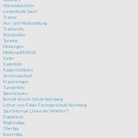
Wieselabzeichen
Landesfinale Sport
Trainer
Aus- und Weiterbildung
Trainerinfo
Stützpunkte
Termine
Meldungen
Meldung BM2026
Kader
Kaderliste
Kaderrichtlinien
Vereinswechsel
Frauenringen
Turnierliste
Sportschulen
Bertolt-Brecht-Schule Nürnberg
Lothar-von-Faber-Fachoberschule Nürnberg
Sportinternat („Haus der Athleten“)
Ergebnisse
Regionalliga
Oberliga
Bayernliga