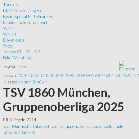
Turniere
BMM Schüler/Jugend
Bezirkspokal Mittelfranken
Landesfinale Schulsport
WK II
WK III
Downloads
Shop
Kempa CLUBSHOP
Nike Wrestling
Ergebnisdienst
Saison:
2026
2025
2024
2023
2022
2021
2020
2019
2018
2017
2016
2015
2
Klasse:
Männer
Schüler
TSV 1860 München,
Gruppenoberliga 2025
FILA Regeln 2014
Zur Mannschaftübersicht
Zur Gruppenoberliga Süd
Einzelkämpfe
anzeigen
Ranking