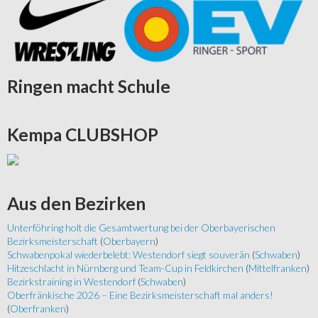
Ringen
macht Schule
Kempa
CLUBSHOP
Aus
den Bezirken
Unterföhring holt die Gesamtwertung bei der Oberbayerischen
Bezirksmeisterschaft
(
Oberbayern
)
Schwabenpokal wiederbelebt: Westendorf siegt souverän
(
Schwaben
)
Hitzeschlacht in Nürnberg und Team-Cup in Feldkirchen
(
Mittelfranken
)
Bezirkstraining in Westendorf
(
Schwaben
)
Oberfränkische 2026 – Eine Bezirksmeisterschaft mal anders!
(
Oberfranken
)