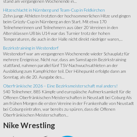
stand am vergangenen Wochenende in...
Hitzeschlacht in Nürnberg und Team-Cup in Feldkirchen
Zehn junge Athleten trotzten der hochsommerlichen Hitze und gingen
beim Grizzly-Cup in Nürnberg an den Start. Mit etwa 170
Teilnehmerinnen und Teilnehmern aus über 20 Vereinen in den
Altersklassen U8 bis U14 war das Turnier trotz der hohen
Temperaturen, die auch in der Halle nicht direkt niedriger waren,...
Bezirkstraining in Westendorf
Westendorf war am vergangenen Wochenende wieder Schauplatz für
mehrere Ereignisse. Nicht nur, dass am Samstag ein Bezirkstraining
stattfand, nahmen parallel fünf TSV-Nachwuchsathleten an der
Ausbildung zum Kampfrichter teil. Der Höhepunkt erfolgte dann am
Sonntag, als die 20. Ausgabe des...
Oberfränkische 2026 – Eine Bezirksmeisterschaft mal anders!
540 Teilnehmer, 885 Kämpfe und europäische Aufmerksamkeit für die
Offenen Oberfränkischen Meisterschaften in Neustadt bei Coburg Als
am frühen Morgen die ersten Vereine in der Frankenhalle von Neustadt
bei Coburg eintrafen, war bereits zu spüren, dass die Offenen
Oberfränkischen Meisterschaften...
Nike
Wrestling