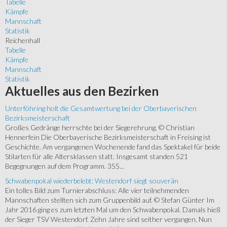
Tabelle
Kämpfe
Mannschaft
Statistik
Reichenhall
Tabelle
Kämpfe
Mannschaft
Statistik
Aktuelles
aus den Bezirken
Unterföhring holt die Gesamtwertung bei der Oberbayerischen
Bezirksmeisterschaft
Großes Gedränge herrschte bei der Siegerehrung. © Christian
Hennerfein Die Oberbayerische Bezirksmeisterschaft in Freising ist
Geschichte. Am vergangenen Wochenende fand das Spektakel für beide
Stilarten für alle Altersklassen statt. Insgesamt standen 521
Begegnungen auf dem Programm. 355...
Schwabenpokal wiederbelebt: Westendorf siegt souverän
Ein tolles Bild zum Turnierabschluss: Alle vier teilnehmenden
Mannschaften stellten sich zum Gruppenbild auf. © Stefan Günter Im
Jahr 2016 ging es zum letzten Mal um den Schwabenpokal. Damals hieß
der Sieger TSV Westendorf. Zehn Jahre sind seither vergangen. Nun