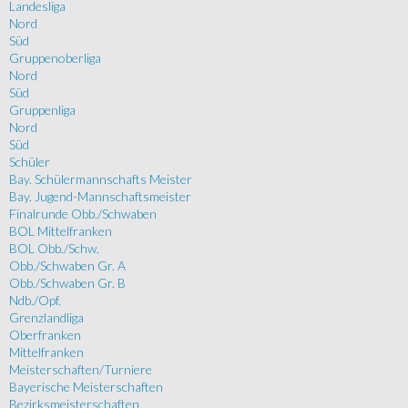
Landesliga
Nord
Süd
Gruppenoberliga
Nord
Süd
Gruppenliga
Nord
Süd
Schüler
Bay. Schülermannschafts Meister
Bay. Jugend-Mannschaftsmeister
Finalrunde Obb./Schwaben
BOL Mittelfranken
BOL Obb./Schw.
Obb./Schwaben Gr. A
Obb./Schwaben Gr. B
Ndb./Opf.
Grenzlandliga
Oberfranken
Mittelfranken
Meisterschaften/Turniere
Bayerische Meisterschaften
Bezirksmeisterschaften