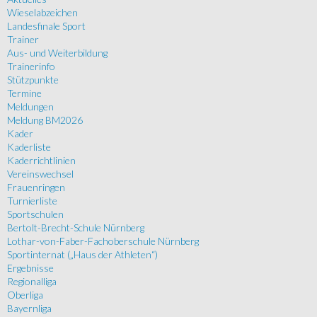
Wieselabzeichen
Landesfinale Sport
Trainer
Aus- und Weiterbildung
Trainerinfo
Stützpunkte
Termine
Meldungen
Meldung BM2026
Kader
Kaderliste
Kaderrichtlinien
Vereinswechsel
Frauenringen
Turnierliste
Sportschulen
Bertolt-Brecht-Schule Nürnberg
Lothar-von-Faber-Fachoberschule Nürnberg
Sportinternat („Haus der Athleten“)
Ergebnisse
Regionalliga
Oberliga
Bayernliga