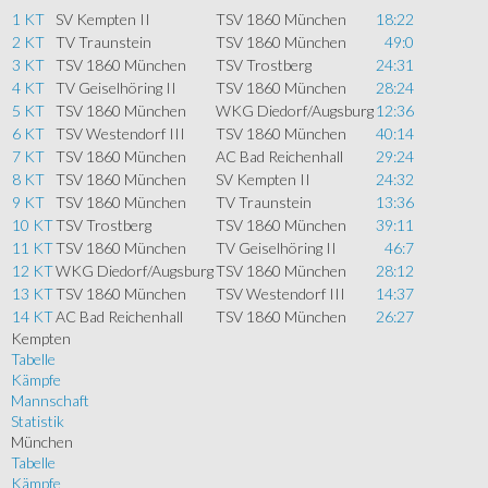
1 KT
SV Kempten II
TSV 1860 München
18:22
2 KT
TV Traunstein
TSV 1860 München
49:0
3 KT
TSV 1860 München
TSV Trostberg
24:31
4 KT
TV Geiselhöring II
TSV 1860 München
28:24
5 KT
TSV 1860 München
WKG Diedorf/Augsburg
12:36
6 KT
TSV Westendorf III
TSV 1860 München
40:14
7 KT
TSV 1860 München
AC Bad Reichenhall
29:24
8 KT
TSV 1860 München
SV Kempten II
24:32
9 KT
TSV 1860 München
TV Traunstein
13:36
10 KT
TSV Trostberg
TSV 1860 München
39:11
11 KT
TSV 1860 München
TV Geiselhöring II
46:7
12 KT
WKG Diedorf/Augsburg
TSV 1860 München
28:12
13 KT
TSV 1860 München
TSV Westendorf III
14:37
14 KT
AC Bad Reichenhall
TSV 1860 München
26:27
Kempten
Tabelle
Kämpfe
Mannschaft
Statistik
München
Tabelle
Kämpfe