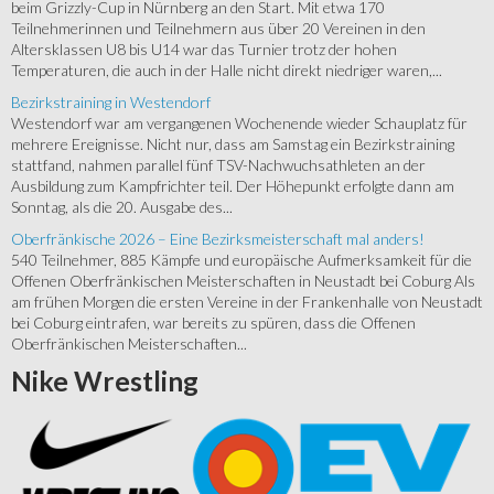
beim Grizzly-Cup in Nürnberg an den Start. Mit etwa 170
Teilnehmerinnen und Teilnehmern aus über 20 Vereinen in den
Altersklassen U8 bis U14 war das Turnier trotz der hohen
Temperaturen, die auch in der Halle nicht direkt niedriger waren,...
Bezirkstraining in Westendorf
Westendorf war am vergangenen Wochenende wieder Schauplatz für
mehrere Ereignisse. Nicht nur, dass am Samstag ein Bezirkstraining
stattfand, nahmen parallel fünf TSV-Nachwuchsathleten an der
Ausbildung zum Kampfrichter teil. Der Höhepunkt erfolgte dann am
Sonntag, als die 20. Ausgabe des...
Oberfränkische 2026 – Eine Bezirksmeisterschaft mal anders!
540 Teilnehmer, 885 Kämpfe und europäische Aufmerksamkeit für die
Offenen Oberfränkischen Meisterschaften in Neustadt bei Coburg Als
am frühen Morgen die ersten Vereine in der Frankenhalle von Neustadt
bei Coburg eintrafen, war bereits zu spüren, dass die Offenen
Oberfränkischen Meisterschaften...
Nike
Wrestling