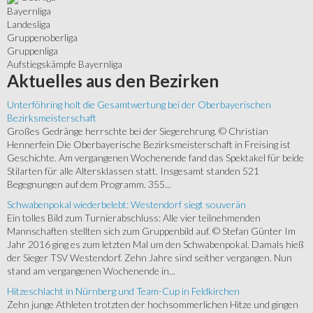
Bayernliga
Landesliga
Gruppenoberliga
Gruppenliga
Aufstiegskämpfe Bayernliga
Aktuelles
aus den Bezirken
Unterföhring holt die Gesamtwertung bei der Oberbayerischen
Bezirksmeisterschaft
Großes Gedränge herrschte bei der Siegerehrung. © Christian
Hennerfein Die Oberbayerische Bezirksmeisterschaft in Freising ist
Geschichte. Am vergangenen Wochenende fand das Spektakel für beide
Stilarten für alle Altersklassen statt. Insgesamt standen 521
Begegnungen auf dem Programm. 355...
Schwabenpokal wiederbelebt: Westendorf siegt souverän
Ein tolles Bild zum Turnierabschluss: Alle vier teilnehmenden
Mannschaften stellten sich zum Gruppenbild auf. © Stefan Günter Im
Jahr 2016 ging es zum letzten Mal um den Schwabenpokal. Damals hieß
der Sieger TSV Westendorf. Zehn Jahre sind seither vergangen. Nun
stand am vergangenen Wochenende in...
Hitzeschlacht in Nürnberg und Team-Cup in Feldkirchen
Zehn junge Athleten trotzten der hochsommerlichen Hitze und gingen