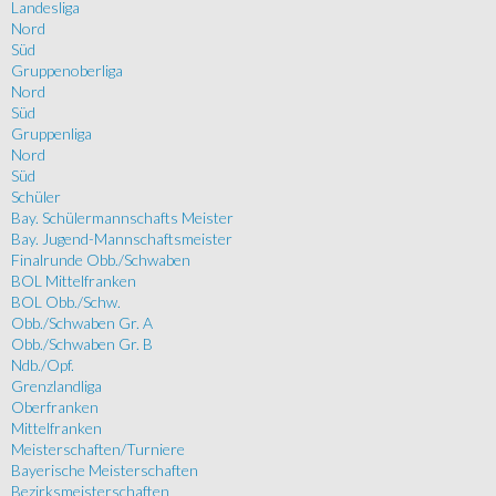
Landesliga
Nord
Süd
Gruppenoberliga
Nord
Süd
Gruppenliga
Nord
Süd
Schüler
Bay. Schülermannschafts Meister
Bay. Jugend-Mannschaftsmeister
Finalrunde Obb./Schwaben
BOL Mittelfranken
BOL Obb./Schw.
Obb./Schwaben Gr. A
Obb./Schwaben Gr. B
Ndb./Opf.
Grenzlandliga
Oberfranken
Mittelfranken
Meisterschaften/Turniere
Bayerische Meisterschaften
Bezirksmeisterschaften