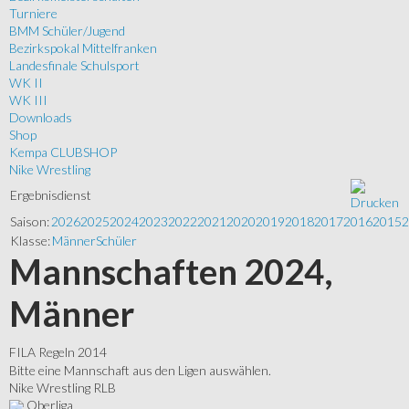
Turniere
BMM Schüler/Jugend
Bezirkspokal Mittelfranken
Landesfinale Schulsport
WK II
WK III
Downloads
Shop
Kempa CLUBSHOP
Nike Wrestling
Ergebnisdienst
Saison:
2026
2025
2024
2023
2022
2021
2020
2019
2018
2017
2016
2015
2
Klasse:
Männer
Schüler
Mannschaften 2024,
Männer
FILA Regeln 2014
Bitte eine Mannschaft aus den Ligen auswählen.
Nike Wrestling RLB
Oberliga