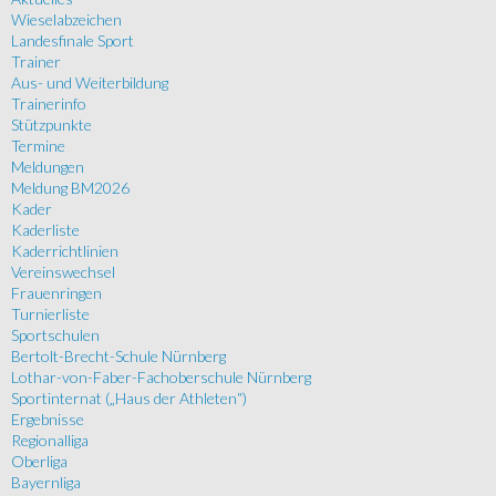
Wieselabzeichen
Landesfinale Sport
Trainer
Aus- und Weiterbildung
Trainerinfo
Stützpunkte
Termine
Meldungen
Meldung BM2026
Kader
Kaderliste
Kaderrichtlinien
Vereinswechsel
Frauenringen
Turnierliste
Sportschulen
Bertolt-Brecht-Schule Nürnberg
Lothar-von-Faber-Fachoberschule Nürnberg
Sportinternat („Haus der Athleten“)
Ergebnisse
Regionalliga
Oberliga
Bayernliga