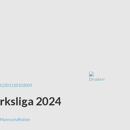
12
2011
2010
2009
irksliga 2024
Mannschaftsliste