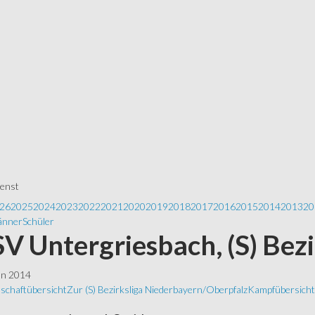
ienst
26
2025
2024
2023
2022
2021
2020
2019
2018
2017
2016
2015
2014
2013
20
nner
Schüler
 SV Untergriesbach, (S) Bez
ln 2014
schaftübersicht
Zur (S) Bezirksliga Niederbayern/Oberpfalz
Kampfübersicht