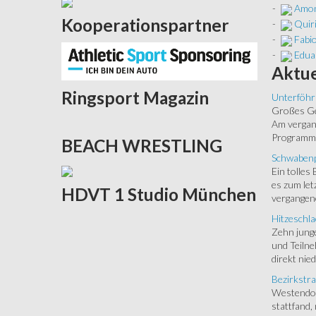
-
Amon
Kooperationspartner
-
Quir
-
Fabio
-
Edua
Aktue
Ringsport
Magazin
Unterföhr
Großes Ged
Am vergang
Programm.
BEACH
WRESTLING
Schwabenp
Ein tolles
es zum let
HDVT
1 Studio München
vergangen
Hitzeschla
Zehn junge
und Teilne
direkt nied
Bezirkstra
Westendorf
stattfand,