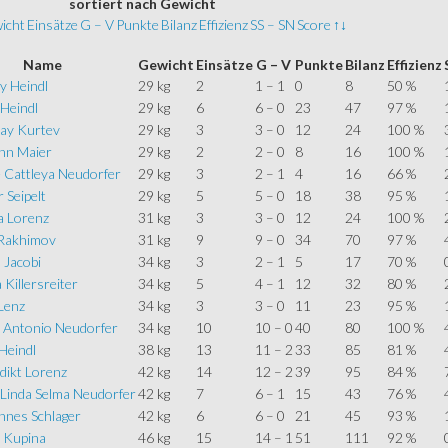
sortiert
nach Gewicht
icht
Einsätze
G – V
Punkte
Bilanz
Effizienz
SS – SN
Score
↑↓
Name
Gewicht
Einsätze
G – V
Punkte
Bilanz
Effizienz
y Heindl
29 kg
2
1 – 1
0
8
50 %
 Heindl
29 kg
6
6 – 0
23
47
97 %
lay Kurtev
29 kg
3
3 – 0
12
24
100 %
nn Maier
29 kg
2
2 – 0
8
16
100 %
 Cattleya Neudorfer
29 kg
3
2 – 1
4
16
66 %
 Seipelt
29 kg
5
5 – 0
18
38
95 %
a Lorenz
31 kg
3
3 – 0
12
24
100 %
 Rakhimov
31 kg
9
9 – 0
34
70
97 %
 Jacobi
34 kg
3
2 – 1
5
17
70 %
 Killersreiter
34 kg
5
4 – 1
12
32
80 %
Lenz
34 kg
3
3 – 0
11
23
95 %
 Antonio Neudorfer
34 kg
10
10 – 0
40
80
100 %
 Heindl
38 kg
13
11 – 2
33
85
81 %
dikt Lorenz
42 kg
14
12 – 2
39
95
84 %
 Linda Selma Neudorfer
42 kg
7
6 – 1
15
43
76 %
nnes Schlager
42 kg
6
6 – 0
21
45
93 %
s Kupina
46 kg
15
14 – 1
51
111
92 %