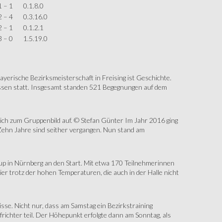
1 – 1
0.1.8.0
2 – 4
0.3.16.0
2 – 1
0.1.2.1
3 – 0
1.5.19.0
erische Bezirksmeisterschaft in Freising ist Geschichte.
assen statt. Insgesamt standen 521 Begegnungen auf dem
sich zum Gruppenbild auf. © Stefan Günter Im Jahr 2016 ging
Zehn Jahre sind seither vergangen. Nun stand am
up in Nürnberg an den Start. Mit etwa 170 Teilnehmerinnen
r trotz der hohen Temperaturen, die auch in der Halle nicht
e. Nicht nur, dass am Samstag ein Bezirkstraining
ichter teil. Der Höhepunkt erfolgte dann am Sonntag, als