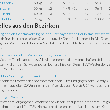
 Paselek
50 kg
13
6 – 7
7
59
56 %
in Lang
55 kg
12
4 – 8
-13
35
36 %
 Plachi
60 kg
13
6 – 7
-3
49
47 %
rdo-Florian Citu
76 kg
9
9 – 0
36
72
100 %
lles
aus den Bezirken
ing holt die Gesamtwertung bei der Oberbayerischen Bezirksmeisterschaft
ränge herrschte bei der Siegerehrung. © Christian Hennerfein Die Oberbay
enen Wochenende fand das Spektakel für beide Stilarten für alle Alterskl
 355...
okal wiederbelebt: Westendorf siegt souverän
 Bild zum Turnierabschluss: Alle vier teilnehmenden Mannschaften stellten 
zten Mal um den Schwabenpokal. Damals hieß der Sieger TSV Westendorf. 
en Wochenende in...
cht in Nürnberg und Team-Cup in Feldkirchen
 Athleten trotzten der hochsommerlichen Hitze und gingen beim Grizzly-C
hmern aus über 20 Vereinen in den Altersklassen U8 bis U14 war das Turnie
riger waren,...
ining in Westendorf
 war am vergangenen Wochenende wieder Schauplatz für mehrere Ereigniss
 nahmen parallel fünf TSV-Nachwuchsathleten an der Ausbildung zum Kampfr