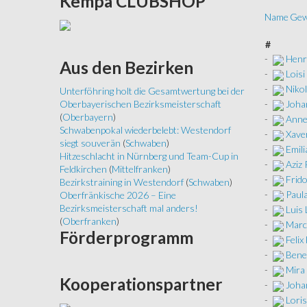
Kempa
CLUBSHOP
Name
Gew
#
-
Henr
Aus
den Bezirken
-
Loisi
-
Niko
Unterföhring holt die Gesamtwertung bei der
-
Joha
Oberbayerischen Bezirksmeisterschaft
(
Oberbayern
)
-
Anne
Schwabenpokal wiederbelebt: Westendorf
-
Xaver
siegt souverän
(
Schwaben
)
-
Emili
Hitzeschlacht in Nürnberg und Team-Cup in
-
Aziz
Feldkirchen
(
Mittelfranken
)
-
Frido
Bezirkstraining in Westendorf
(
Schwaben
)
-
Paula
Oberfränkische 2026 – Eine
Bezirksmeisterschaft mal anders!
-
Luis 
(
Oberfranken
)
-
Marc
Förderprogramm
-
Felix
-
Bene
-
Mira
Kooperationspartner
-
Joha
-
Lori