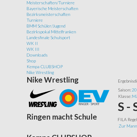
Meisterschaften/Turniere
Bayerische Meisterschaften
Bezirksmeisterschaften
Turniere
BMM Schüler/Jugend
Bezirkspokal Mittelfranken
Landesfinale Schulsport
WK II
WK III
Downloads
Shop
Kempa CLUBSHOP
Nike Wrestling
Nike
Wrestling
Ergebnisd
Saison:
20
Klasse:
Mä
S -
Ringen
macht Schule
FILA Rege
Zur Mann