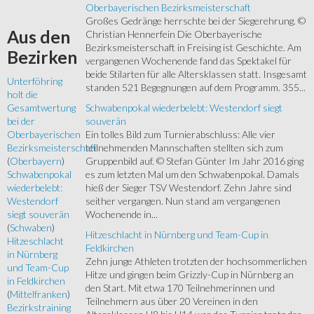
Oberbayerischen Bezirksmeisterschaft
Großes Gedränge herrschte bei der Siegerehrung. ©
Aus
den
Christian Hennerfein Die Oberbayerische
Bezirksmeisterschaft in Freising ist Geschichte. Am
Bezirken
vergangenen Wochenende fand das Spektakel für
beide Stilarten für alle Altersklassen statt. Insgesamt
Unterföhring
standen 521 Begegnungen auf dem Programm. 355...
holt die
Schwabenpokal wiederbelebt: Westendorf siegt
Gesamtwertung
souverän
bei der
Ein tolles Bild zum Turnierabschluss: Alle vier
Oberbayerischen
teilnehmenden Mannschaften stellten sich zum
Bezirksmeisterschaft
Gruppenbild auf. © Stefan Günter Im Jahr 2016 ging
(
Oberbayern
)
es zum letzten Mal um den Schwabenpokal. Damals
Schwabenpokal
hieß der Sieger TSV Westendorf. Zehn Jahre sind
wiederbelebt:
seither vergangen. Nun stand am vergangenen
Westendorf
Wochenende in...
siegt souverän
(
Schwaben
)
Hitzeschlacht in Nürnberg und Team-Cup in
Hitzeschlacht
Feldkirchen
in Nürnberg
Zehn junge Athleten trotzten der hochsommerlichen
und Team-Cup
Hitze und gingen beim Grizzly-Cup in Nürnberg an
in Feldkirchen
den Start. Mit etwa 170 Teilnehmerinnen und
(
Mittelfranken
)
Teilnehmern aus über 20 Vereinen in den
Bezirkstraining