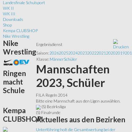
Landesfinale Schulsport
WK II
WK III
Downloads
Shop
Kempa CLUBSHOP
Nike Wrestling
Nike
Ergebnisdienst
Wrestling
Saison:
2026
2025
2024
2023
2022
2021
2020
2019
201
Klasse:
Männer
Schüler
Mannschaften
Ringen
2023, Schüler
macht
Schule
FILA Regeln 2014
Bitte eine Mannschaft aus den Ligen auswählen.
(S) Bezirksliga
Kempa
(S) Finalrunde
CLUBSHOP
Aktuelles
aus den Bezirken
Unterföhring holt die Gesamtwertung bei der