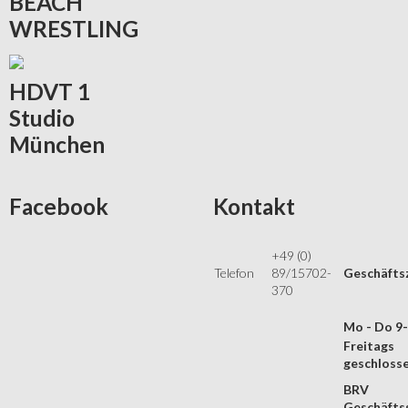
BEACH
WRESTLING
HDVT
1
Studio
München
Facebook
Kontakt
+49 (0)
Telefon
89/15702-
Geschäfts
370
Mo - Do 9
Freitags
geschloss
BRV
Geschäftss