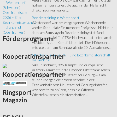
Altersklassen U8 bis U14 war das Turnier trotz der
in Westendorf
hohen Temperaturen, die auch in der Halle nicht
(
Schwaben
)
direkt niedriger waren,...
Oberfränkische
2026 – Eine
Bezirkstraining in Westendorf
Bezirksmeisterschaft
Westendorf war am vergangenen Wochenende
mal anders!
wieder Schauplatz für mehrere Ereignisse. Nicht nur,
(
Oberfranken
)
dass am Samstag ein Bezirkstraining stattfand,
Förderprogramm
nahmen parallel fünf TSV-Nachwuchsathleten an der
Ausbildung zum Kampfrichter teil. Der Höhepunkt
erfolgte dann am Sonntag, als die 20. Ausgabe des...
Kooperationspartner
Oberfränkische 2026 – Eine Bezirksmeisterschaft
mal anders!
540 Teilnehmer, 885 Kämpfe und europäische
Aufmerksamkeit für die Offenen Oberfränkischen
Kooperationspartner
Meisterschaften in Neustadt bei Coburg Als am
frühen Morgen die ersten Vereine in der
Frankenhalle von Neustadt bei Coburg eintrafen,
war bereits zu spüren, dass die Offenen
Ringsport
Oberfränkischen Meisterschaften...
Magazin