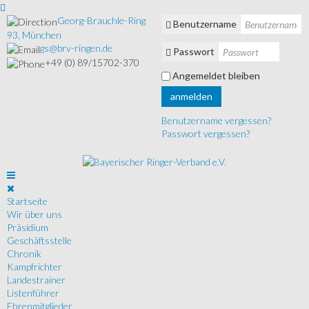
Georg-Brauchle-Ring
Benutzername
93, München
gs@brv-ringen.de
Passwort
+49 (0) 89/15702-370
Angemeldet bleiben
anmelden
Benutzername vergessen?
Passwort vergessen?
Startseite
Wir über uns
Präsidium
Geschäftsstelle
Chronik
Kampfrichter
Landestrainer
Listenführer
Ehrenmitglieder