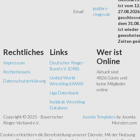
ist vom 12.
gs@brv-
Email
27.08.2026
ringen.de
geschloss
dem 31.08
ist wieder
gewohnte
Zeiten geö
Rechtliches
Links
Wer
ist
Online
Impressum
Deutscher Ringer-
Bund e.V. (DRB)
Rechtehinweis
Aktuell sind
United World
4826 Gäste und
Datenschutzerklärung
Wrestling (UWW)
keine Mitglieder
online
Liga Datenbank
foeldeak Wrestling
Database
Copyright © 2025 - Bayerischer
Joomla Templates
by Joomla-
Ringer-Verband e.V.
Monster.com
Cookies erleichtern die Bereitstellung unserer Dienste. Mit der Nutzung