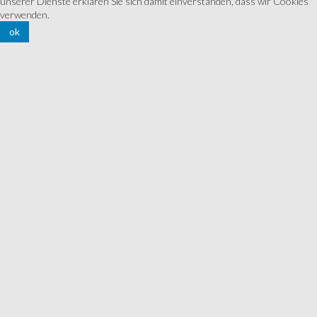
unserer Dienste erklären Sie sich damit einverstanden, dass wir Cookies
verwenden.
ok