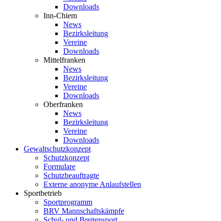
Downloads
Inn-Chiem
News
Bezirksleitung
Vereine
Downloads
Mittelfranken
News
Bezirksleitung
Vereine
Downloads
Oberfranken
News
Bezirksleitung
Vereine
Downloads
Gewaltschutzkonzept
Schutzkonzept
Formulare
Schutzbeauftragte
Externe anonyme Anlaufstellen
Sportbetrieb
Sportprogramm
BRV Mannschaftskämpfe
Schul- und Breitensport