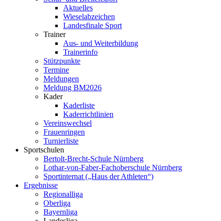
Aktuelles
Wieselabzeichen
Landesfinale Sport
Trainer
Aus- und Weiterbildung
Trainerinfo
Stützpunkte
Termine
Meldungen
Meldung BM2026
Kader
Kaderliste
Kaderrichtlinien
Vereinswechsel
Frauenringen
Turnierliste
Sportschulen
Bertolt-Brecht-Schule Nürnberg
Lothar-von-Faber-Fachoberschule Nürnberg
Sportinternat („Haus der Athleten“)
Ergebnisse
Regionalliga
Oberliga
Bayernliga
Landesliga