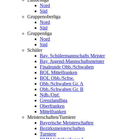
Nord
Süd
Gruppenoberliga
Nord
Süd
Gruppenliga
Nord
Süd
Schüler
Bay. Schülermannschafts Meister
Bay. Jugend-Mannschaftsmeister
Finalrunde Obb./Schwaben
BOL Mittelfranken
BOL Obb./Schw.
Obb./Schwaben Gr. A
Obb./Schwaben Gr. B
Ndb./Opf.
Grenzlandliga
Oberfranken
Mittelfranken
Meisterschaften/Turniere
Bayerische Meisterschaften
Bezirksmeisterschaften
Turniere