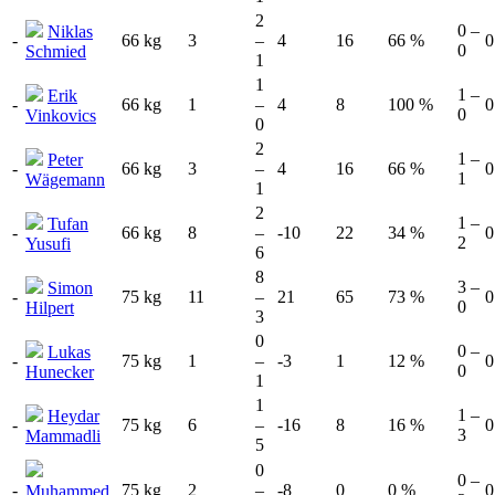
2
0 –
Niklas
-
66 kg
3
–
4
16
66 %
0
0
Schmied
1
1
1 –
Erik
-
66 kg
1
–
4
8
100 %
0
0
Vinkovics
0
2
1 –
Peter
-
66 kg
3
–
4
16
66 %
0
1
Wägemann
1
2
1 –
Tufan
-
66 kg
8
–
-10
22
34 %
0
2
Yusufi
6
8
3 –
Simon
-
75 kg
11
–
21
65
73 %
0
0
Hilpert
3
0
0 –
Lukas
-
75 kg
1
–
-3
1
12 %
0
0
Hunecker
1
1
1 –
Heydar
-
75 kg
6
–
-16
8
16 %
0
3
Mammadli
5
0
0 –
-
75 kg
2
–
-8
0
0 %
0
Muhammed