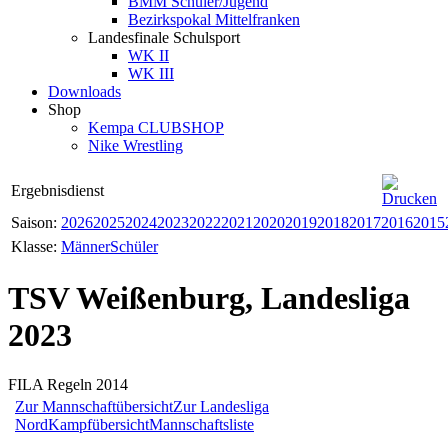
BMM Schüler/Jugend
Bezirkspokal Mittelfranken
Landesfinale Schulsport
WK II
WK III
Downloads
Shop
Kempa CLUBSHOP
Nike Wrestling
Ergebnisdienst
Saison:
2026
2025
2024
2023
2022
2021
2020
2019
2018
2017
2016
2015
Klasse:
Männer
Schüler
TSV Weißenburg, Landesliga
2023
FILA Regeln 2014
Zur Mannschaftübersicht
Zur Landesliga
Nord
Kampfübersicht
Mannschaftsliste