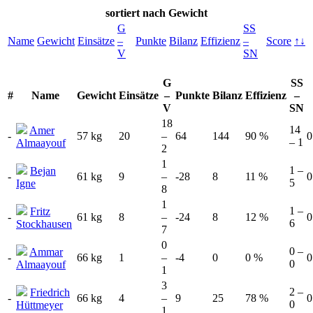
sortiert
nach Gewicht
G
SS
Name
Gewicht
Einsätze
–
Punkte
Bilanz
Effizienz
–
Score
↑↓
V
SN
G
SS
#
Name
Gewicht
Einsätze
–
Punkte
Bilanz
Effizienz
–
V
SN
18
14
Amer
-
57 kg
20
–
64
144
90 %
0
– 1
Almaayouf
2
1
1 –
Bejan
-
61 kg
9
–
-28
8
11 %
0
5
Igne
8
1
1 –
Fritz
-
61 kg
8
–
-24
8
12 %
0
6
Stockhausen
7
0
0 –
Ammar
-
66 kg
1
–
-4
0
0 %
0
0
Almaayouf
1
3
2 –
Friedrich
-
66 kg
4
–
9
25
78 %
0
0
Hüttmeyer
1