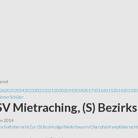
ienst
26
2025
2024
2023
2022
2021
2020
2019
2018
2017
2016
2015
2014
2013
20
nner
Schüler
 SV Mietraching, (S) Bezirk
ln 2014
schaftübersicht
Zur (S) Bezirksliga Niederbayern/Oberpfalz
Kampfübersicht