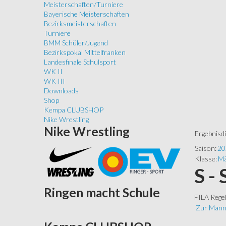
Meisterschaften/Turniere
Bayerische Meisterschaften
Bezirksmeisterschaften
Turniere
BMM Schüler/Jugend
Bezirkspokal Mittelfranken
Landesfinale Schulsport
WK II
WK III
Downloads
Shop
Kempa CLUBSHOP
Nike Wrestling
Nike
Wrestling
Ergebnisd
Saison:
20
Klasse:
Mä
S -
Ringen
macht Schule
FILA Rege
Zur Mann