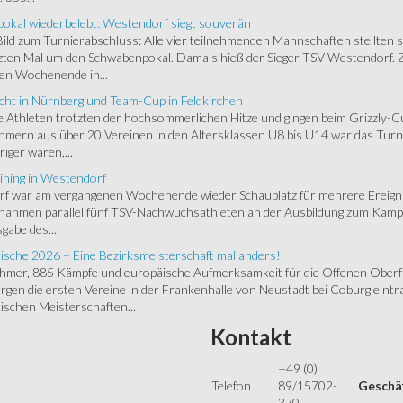
okal wiederbelebt: Westendorf siegt souverän
 Bild zum Turnierabschluss: Alle vier teilnehmenden Mannschaften stellten 
zten Mal um den Schwabenpokal. Damals hieß der Sieger TSV Westendorf. 
en Wochenende in...
cht in Nürnberg und Team-Cup in Feldkirchen
 Athleten trotzten der hochsommerlichen Hitze und gingen beim Grizzly-C
hmern aus über 20 Vereinen in den Altersklassen U8 bis U14 war das Turnie
riger waren,...
ining in Westendorf
 war am vergangenen Wochenende wieder Schauplatz für mehrere Ereigniss
 nahmen parallel fünf TSV-Nachwuchsathleten an der Ausbildung zum Kampfr
gabe des...
ische 2026 – Eine Bezirksmeisterschaft mal anders!
ehmer, 885 Kämpfe und europäische Aufmerksamkeit für die Offenen Oberfr
gen die ersten Vereine in der Frankenhalle von Neustadt bei Coburg eintra
schen Meisterschaften...
Kontakt
+49 (0)
Telefon
89/15702-
Geschäf
370