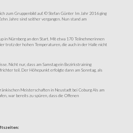
sich zum Gruppenbild auf. © Stefan Günter Im Jahr 2016 ging
Zehn Jahre sind seither vergangen. Nun stand am
up in Nürnberg an den Start. Mit etwa 170 Teilnehmerinnen
r trotz der hohen Temperaturen, die auch in der Halle nicht
e. Nicht nur, dass am Samstag ein Bezirkstraining
ichter teil. Der Höhepunkt erfolgte dann am Sonntag, als
änkischen Meisterschaften in Neustadt bei Coburg Als am
fen, war bereits zu spüren, dass die Offenen
tszeiten: