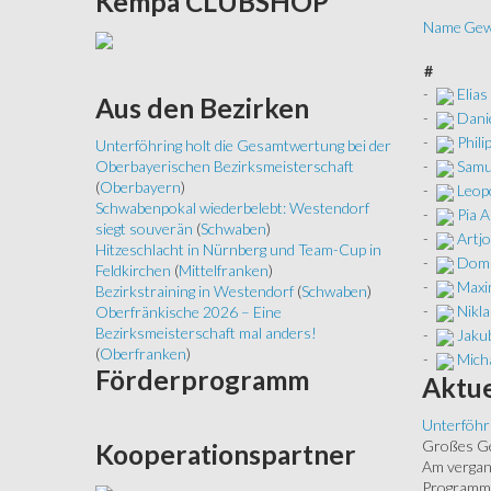
Kempa
CLUBSHOP
Name
Gew
#
-
Elias
Aus
den Bezirken
-
Danie
-
Phili
Unterföhring holt die Gesamtwertung bei der
-
Samu
Oberbayerischen Bezirksmeisterschaft
(
Oberbayern
)
-
Leop
Schwabenpokal wiederbelebt: Westendorf
-
Pia 
siegt souverän
(
Schwaben
)
-
Artj
Hitzeschlacht in Nürnberg und Team-Cup in
-
Domi
Feldkirchen
(
Mittelfranken
)
-
Maxim
Bezirkstraining in Westendorf
(
Schwaben
)
-
Nikl
Oberfränkische 2026 – Eine
Bezirksmeisterschaft mal anders!
-
Jaku
(
Oberfranken
)
-
Mich
Förderprogramm
Aktue
Unterföhr
Großes Ged
Kooperationspartner
Am vergang
Programm.