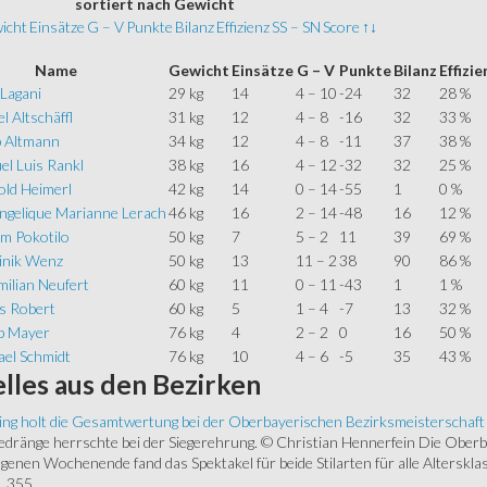
sortiert
nach Gewicht
icht
Einsätze
G – V
Punkte
Bilanz
Effizienz
SS – SN
Score
↑↓
Name
Gewicht
Einsätze
G – V
Punkte
Bilanz
Effizie
 Lagani
29 kg
14
4 – 10
-24
32
28 %
l Altschäffl
31 kg
12
4 – 8
-16
32
33 %
p Altmann
34 kg
12
4 – 8
-11
37
38 %
el Luis Rankl
38 kg
16
4 – 12
-32
32
25 %
old Heimerl
42 kg
14
0 – 14
-55
1
0 %
Angelique Marianne Lerach
46 kg
16
2 – 14
-48
16
12 %
om Pokotilo
50 kg
7
5 – 2
11
39
69 %
nik Wenz
50 kg
13
11 – 2
38
90
86 %
ilian Neufert
60 kg
11
0 – 11
-43
1
1 %
as Robert
60 kg
5
1 – 4
-7
13
32 %
b Mayer
76 kg
4
2 – 2
0
16
50 %
ael Schmidt
76 kg
10
4 – 6
-5
35
43 %
lles
aus den Bezirken
ing holt die Gesamtwertung bei der Oberbayerischen Bezirksmeisterschaft
ränge herrschte bei der Siegerehrung. © Christian Hennerfein Die Oberbay
enen Wochenende fand das Spektakel für beide Stilarten für alle Alterskl
 355...