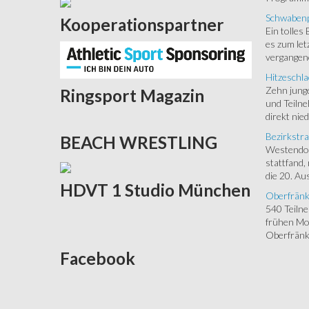
Schwabenp
Kooperationspartner
Ein tolles
es zum let
vergangen
Hitzeschla
Zehn junge
Ringsport
Magazin
und Teilne
direkt nied
Bezirkstra
BEACH
WRESTLING
Westendorf
stattfand,
die 20. Aus
HDVT
1 Studio München
Oberfränk
540 Teiln
frühen Mor
Oberfränki
Facebook