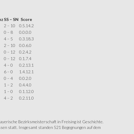
nz
SS – SN
Score
2 – 10
0.5.14.2
0 – 8
0.0.0.0
4 – 5
0.3.18.3
2 – 10
0.0.6.0
0 – 12
0.2.4.2
0 – 12
0.1.7.4
4 – 0
0.2.13.1
6 – 0
1.4.12.1
0 – 4
0.0.2.0
1 – 2
0.4.4.0
1 – 0
0.1.12.0
4 – 2
0.2.11.0
erische Bezirksmeisterschaft in Freising ist Geschichte.
assen statt. Insgesamt standen 521 Begegnungen auf dem