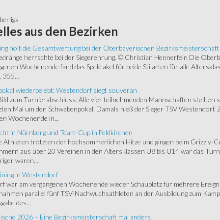
erliga
lles
aus den Bezirken
ing holt die Gesamtwertung bei der Oberbayerischen Bezirksmeisterschaft
ränge herrschte bei der Siegerehrung. © Christian Hennerfein Die Oberbay
enen Wochenende fand das Spektakel für beide Stilarten für alle Alterskl
 355...
okal wiederbelebt: Westendorf siegt souverän
 Bild zum Turnierabschluss: Alle vier teilnehmenden Mannschaften stellten 
zten Mal um den Schwabenpokal. Damals hieß der Sieger TSV Westendorf. 
en Wochenende in...
cht in Nürnberg und Team-Cup in Feldkirchen
 Athleten trotzten der hochsommerlichen Hitze und gingen beim Grizzly-C
hmern aus über 20 Vereinen in den Altersklassen U8 bis U14 war das Turnie
riger waren,...
ining in Westendorf
 war am vergangenen Wochenende wieder Schauplatz für mehrere Ereigniss
 nahmen parallel fünf TSV-Nachwuchsathleten an der Ausbildung zum Kampfr
gabe des...
ische 2026 – Eine Bezirksmeisterschaft mal anders!