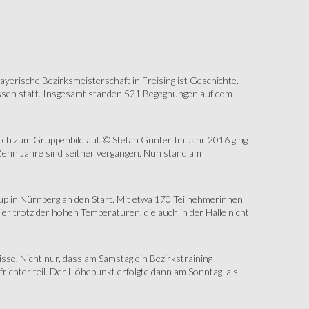
erische Bezirksmeisterschaft in Freising ist Geschichte.
assen statt. Insgesamt standen 521 Begegnungen auf dem
sich zum Gruppenbild auf. © Stefan Günter Im Jahr 2016 ging
Zehn Jahre sind seither vergangen. Nun stand am
up in Nürnberg an den Start. Mit etwa 170 Teilnehmerinnen
r trotz der hohen Temperaturen, die auch in der Halle nicht
e. Nicht nur, dass am Samstag ein Bezirkstraining
ichter teil. Der Höhepunkt erfolgte dann am Sonntag, als