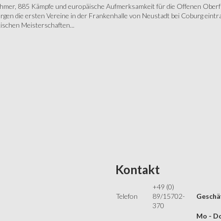
ehmer, 885 Kämpfe und europäische Aufmerksamkeit für die Offenen Oberfr
gen die ersten Vereine in der Frankenhalle von Neustadt bei Coburg eintra
schen Meisterschaften...
Kontakt
+49 (0)
Telefon
89/15702-
Geschäf
370
Mo - Do