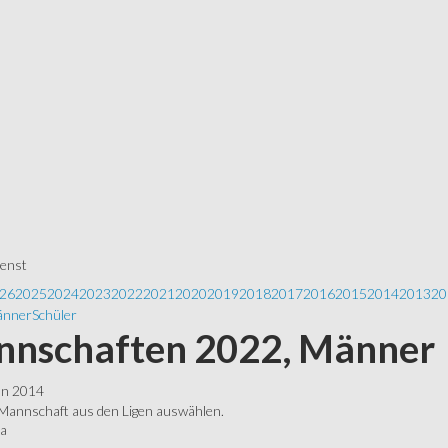
ienst
26
2025
2024
2023
2022
2021
2020
2019
2018
2017
2016
2015
2014
2013
20
nner
Schüler
nschaften 2022, Männer
ln 2014
 Mannschaft aus den Ligen auswählen.
ga