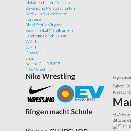
Meisterschaften/Turniere
Bayerische Meisterschaften
Bezirksmeisterschaften
Turniere
BMM Schüler/Jugend
Bezirkspokal Mittelfranken
Landesfinale Schulsport
WK II
WK III
Downloads
Shop
Kempa CLUBSHOP
Nike Wrestling
Nike
Wrestling
Ergebnisd
Saison:
20
Klasse:
Mä
Man
Ringen
macht Schule
FILA Rege
Bitte eine
Oberli