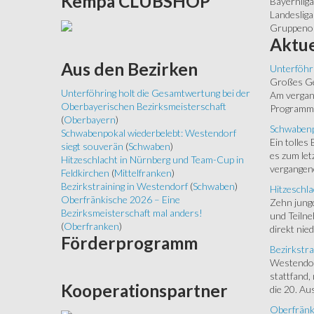
Kempa
CLUBSHOP
Bayernliga
Landesliga
Gruppenob
Aktue
Aus
den Bezirken
Unterföhr
Großes Ged
Unterföhring holt die Gesamtwertung bei der
Am vergang
Oberbayerischen Bezirksmeisterschaft
Programm.
(
Oberbayern
)
Schwabenp
Schwabenpokal wiederbelebt: Westendorf
Ein tolles
siegt souverän
(
Schwaben
)
es zum let
Hitzeschlacht in Nürnberg und Team-Cup in
vergangen
Feldkirchen
(
Mittelfranken
)
Bezirkstraining in Westendorf
(
Schwaben
)
Hitzeschla
Oberfränkische 2026 – Eine
Zehn junge
Bezirksmeisterschaft mal anders!
und Teilne
(
Oberfranken
)
direkt nied
Förderprogramm
Bezirkstra
Westendorf
stattfand,
Kooperationspartner
die 20. Aus
Oberfränk