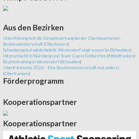
Aus
den Bezirken
Unterföhring holt die Gesamtwertung bei der Oberbayerischen
Bezirksmeisterschaft
(
Oberbayern
)
Schwabenpokal wiederbelebt: Westendorf siegt souverän
(
Schwaben
)
Hitzeschlacht in Nürnberg und Team-Cup in Feldkirchen
(
Mittelfranken
)
Bezirkstraining in Westendorf
(
Schwaben
)
Oberfränkische 2026 – Eine Bezirksmeisterschaft mal anders!
(
Oberfranken
)
Förderprogramm
Kooperationspartner
Kooperationspartner