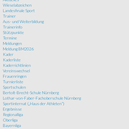
Wieselabzeichen
Landesfinale Sport
Trainer
Aus- und Weiterbildung
Trainerinfo
Stützpunkte
Termine
Meldungen
Meldung BM2026
Kader
Kaderliste
Kaderrichtlinien
Vereinswechsel
Frauenringen
Turnierliste
Sportschulen
Bertolt-Brecht-Schule Nürnberg
Lothar-von-Faber-Fachoberschule Nürnberg
Sportinternat („Haus der Athleten“)
Ergebnisse
Regionalliga
Oberliga
Bayernliga