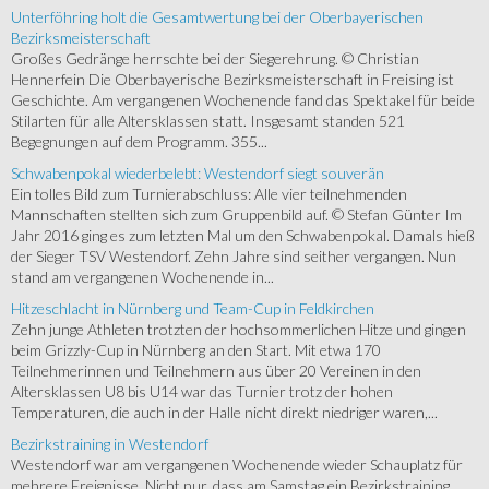
Unterföhring holt die Gesamtwertung bei der Oberbayerischen
Bezirksmeisterschaft
Großes Gedränge herrschte bei der Siegerehrung. © Christian
Hennerfein Die Oberbayerische Bezirksmeisterschaft in Freising ist
Geschichte. Am vergangenen Wochenende fand das Spektakel für beide
Stilarten für alle Altersklassen statt. Insgesamt standen 521
Begegnungen auf dem Programm. 355...
Schwabenpokal wiederbelebt: Westendorf siegt souverän
Ein tolles Bild zum Turnierabschluss: Alle vier teilnehmenden
Mannschaften stellten sich zum Gruppenbild auf. © Stefan Günter Im
Jahr 2016 ging es zum letzten Mal um den Schwabenpokal. Damals hieß
der Sieger TSV Westendorf. Zehn Jahre sind seither vergangen. Nun
stand am vergangenen Wochenende in...
Hitzeschlacht in Nürnberg und Team-Cup in Feldkirchen
Zehn junge Athleten trotzten der hochsommerlichen Hitze und gingen
beim Grizzly-Cup in Nürnberg an den Start. Mit etwa 170
Teilnehmerinnen und Teilnehmern aus über 20 Vereinen in den
Altersklassen U8 bis U14 war das Turnier trotz der hohen
Temperaturen, die auch in der Halle nicht direkt niedriger waren,...
Bezirkstraining in Westendorf
Westendorf war am vergangenen Wochenende wieder Schauplatz für
mehrere Ereignisse. Nicht nur, dass am Samstag ein Bezirkstraining