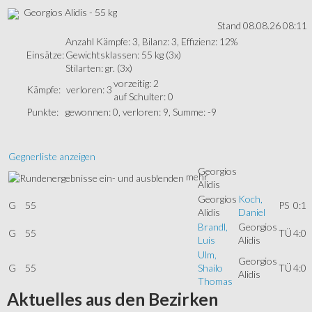
Georgios Alidis - 55 kg
Stand 08.08.26 08:11
Anzahl Kämpfe: 3, Bilanz: 3, Effizienz: 12%
Einsätze:
Gewichtsklassen: 55 kg (3x)
Stilarten: gr. (3x)
vorzeitig: 2
Kämpfe:
verloren: 3
auf Schulter: 0
Punkte:
gewonnen: 0, verloren: 9, Summe: -9
Gegnerliste anzeigen
Georgios
mehr
Alidis
Georgios
Koch,
G
55
PS
0:1
Alidis
Daniel
Brandl,
Georgios
G
55
TÜ
4:0
Luis
Alidis
Ulm,
Georgios
G
55
Shailo
TÜ
4:0
Alidis
Thomas
Aktuelles
aus den Bezirken