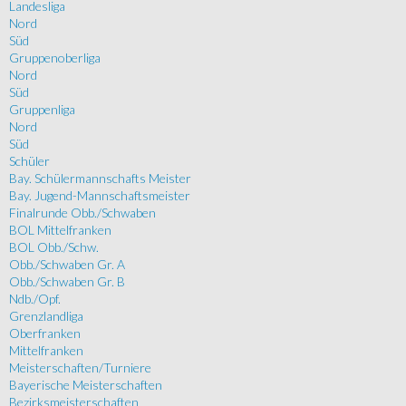
Landesliga
Nord
Süd
Gruppenoberliga
Nord
Süd
Gruppenliga
Nord
Süd
Schüler
Bay. Schülermannschafts Meister
Bay. Jugend-Mannschaftsmeister
Finalrunde Obb./Schwaben
BOL Mittelfranken
BOL Obb./Schw.
Obb./Schwaben Gr. A
Obb./Schwaben Gr. B
Ndb./Opf.
Grenzlandliga
Oberfranken
Mittelfranken
Meisterschaften/Turniere
Bayerische Meisterschaften
Bezirksmeisterschaften