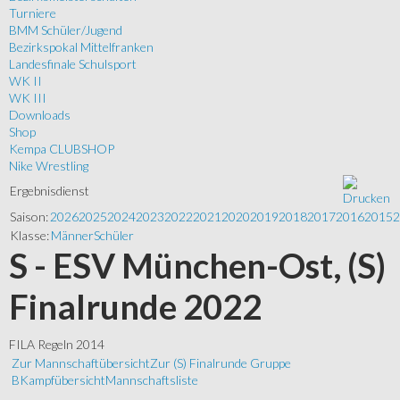
Turniere
BMM Schüler/Jugend
Bezirkspokal Mittelfranken
Landesfinale Schulsport
WK II
WK III
Downloads
Shop
Kempa CLUBSHOP
Nike Wrestling
Ergebnisdienst
Saison:
2026
2025
2024
2023
2022
2021
2020
2019
2018
2017
2016
2015
2
Klasse:
Männer
Schüler
S - ESV München-Ost, (S)
Finalrunde 2022
FILA Regeln 2014
Zur Mannschaftübersicht
Zur (S) Finalrunde Gruppe
B
Kampfübersicht
Mannschaftsliste