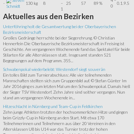
Steven
4 –
-
130 kg
8
–
25
57
89 %
0.1.9.5
0
Schmidt
1
Aktuelles
aus den Bezirken
Unterföhring holt die Gesamtwertung bei der Oberbayerischen
Bezirksmeisterschaft
Großes Gedränge herrschte bei der Siegerehrung. © Christian
Hennerfein Die Oberbayerische Bezirksmeisterschaft in Freising ist
Geschichte. Am vergangenen Wochenende fand das Spektakel für beide
Stilarten für alle Altersklassen statt. Insgesamt standen 521
Begegnungen auf dem Programm. 355...
Schwabenpokal wiederbelebt: Westendorf siegt souverän
Ein tolles Bild zum Turnierabschluss: Alle vier teilnehmenden
Mannschaften stellten sich zum Gruppenbild auf. © Stefan Günter Im
Jahr 2016 ging es zum letzten Mal um den Schwabenpokal. Damals hieß
der Sieger TSV Westendorf. Zehn Jahre sind seither vergangen. Nun
stand am vergangenen Wochenende in...
Hitzeschlacht in Nürnberg und Team-Cup in Feldkirchen
Zehn junge Athleten trotzten der hochsommerlichen Hitze und gingen
beim Grizzly-Cup in Nürnberg an den Start. Mit etwa 170
Teilnehmerinnen und Teilnehmern aus über 20 Vereinen in den
Altersklassen U8 bis U14 war das Turnier trotz der hohen