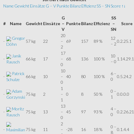
Name
Gewicht
Einsätze
G – V
Punkte
Bilanz
Effizienz
SS – SN
Score
↑↓
G
SS
#
Name
Gewicht
Einsätze
–
Punkte
Bilanz
Effizienz
–
Score
V
SN
20
Gregor
12
-
57 kg
22
–
69
157
89 %
0.2.25.1
– 2
Döhn
2
17
Janik
10
-
66 kg
17
–
68
136
100 %
1.14.29.
– 0
Rausch
0
10
Patrick
6 –
-
66 kg
10
–
40
80
100 %
0.5.24.2
0
Schulze
0
1
Adam
0 –
-
75 kg
2
–
0
8
50 %
0.0.0.0
1
Gorzynski
1
13
Moritz
4 –
-
75 kg
13
–
45
97
93 %
0.2.26.21
0
Rausch
0
2
0 –
-
75 kg
11
–
-28
16
18 %
0.1.4.4
Maximilian
8