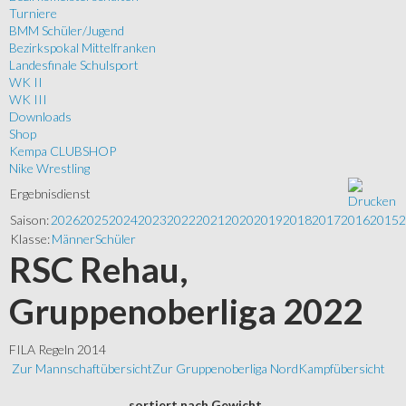
Turniere
BMM Schüler/Jugend
Bezirkspokal Mittelfranken
Landesfinale Schulsport
WK II
WK III
Downloads
Shop
Kempa CLUBSHOP
Nike Wrestling
Ergebnisdienst
Saison:
2026
2025
2024
2023
2022
2021
2020
2019
2018
2017
2016
2015
2
Klasse:
Männer
Schüler
RSC Rehau,
Gruppenoberliga 2022
FILA Regeln 2014
Zur Mannschaftübersicht
Zur Gruppenoberliga Nord
Kampfübersicht
sortiert
nach Gewicht