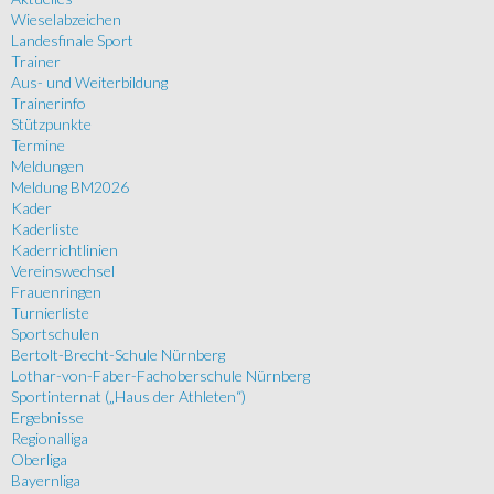
Wieselabzeichen
Landesfinale Sport
Trainer
Aus- und Weiterbildung
Trainerinfo
Stützpunkte
Termine
Meldungen
Meldung BM2026
Kader
Kaderliste
Kaderrichtlinien
Vereinswechsel
Frauenringen
Turnierliste
Sportschulen
Bertolt-Brecht-Schule Nürnberg
Lothar-von-Faber-Fachoberschule Nürnberg
Sportinternat („Haus der Athleten“)
Ergebnisse
Regionalliga
Oberliga
Bayernliga