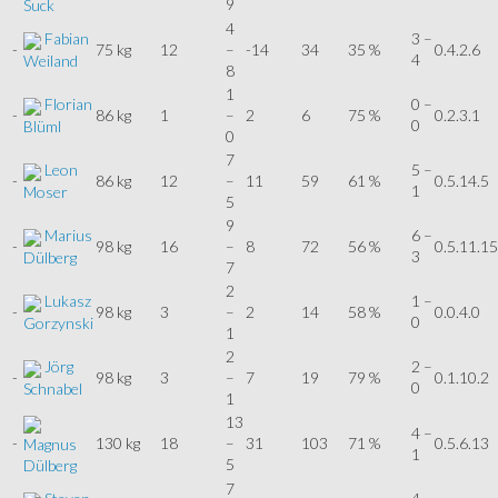
9
Suck
4
Fabian
3 –
-
75 kg
12
–
-14
34
35 %
0.4.2.6
4
Weiland
8
1
Florian
0 –
-
86 kg
1
–
2
6
75 %
0.2.3.1
0
Blüml
0
7
Leon
5 –
-
86 kg
12
–
11
59
61 %
0.5.14.5
1
Moser
5
9
Marius
6 –
-
98 kg
16
–
8
72
56 %
0.5.11.15
3
Dülberg
7
2
Lukasz
1 –
-
98 kg
3
–
2
14
58 %
0.0.4.0
0
Gorzynski
1
2
Jörg
2 –
-
98 kg
3
–
7
19
79 %
0.1.10.2
0
Schnabel
1
13
4 –
-
130 kg
18
–
31
103
71 %
0.5.6.13
Magnus
1
5
Dülberg
7