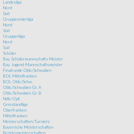
Landesliga
Nord
Süd
Gruppenoberliga
Nord
Süd
Gruppenliga
Nord
Süd
Schüler
Bay. Schülermannschafts Meister
Bay. Jugend-Mannschaftsmeister
Finalrunde Obb./Schwaben
BOL Mittelfranken
BOL Obb./Schw.
Obb./Schwaben Gr. A
Obb./Schwaben Gr. B
Ndb./Opf.
Grenzlandliga
Oberfranken
Mittelfranken
Meisterschaften/Turniere
Bayerische Meisterschaften
Bezirksmeisterschaften