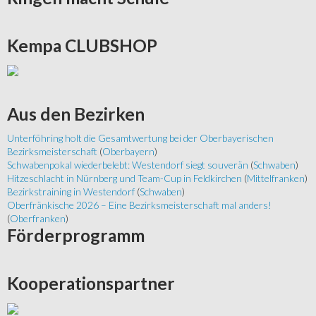
Kempa
CLUBSHOP
Aus
den Bezirken
Unterföhring holt die Gesamtwertung bei der Oberbayerischen
Bezirksmeisterschaft
(
Oberbayern
)
Schwabenpokal wiederbelebt: Westendorf siegt souverän
(
Schwaben
)
Hitzeschlacht in Nürnberg und Team-Cup in Feldkirchen
(
Mittelfranken
)
Bezirkstraining in Westendorf
(
Schwaben
)
Oberfränkische 2026 – Eine Bezirksmeisterschaft mal anders!
(
Oberfranken
)
Förderprogramm
Kooperationspartner