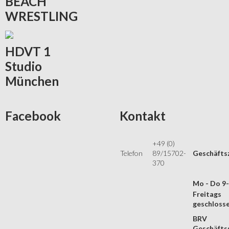
BEACH
WRESTLING
HDVT
1
Studio
München
Facebook
Kontakt
+49 (0)
Telefon
89/15702-
Geschäfts
370
Mo - Do 9
Freitags
geschloss
BRV
Geschäftss