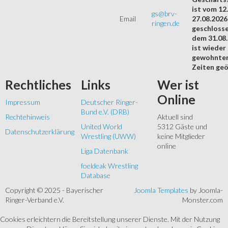
ist vom 12.
gs@brv-
Email
27.08.2026
ringen.de
geschloss
dem 31.08
ist wieder
gewohnte
Zeiten geö
Rechtliches
Links
Wer
ist
Online
Impressum
Deutscher Ringer-
Bund e.V. (DRB)
Rechtehinweis
Aktuell sind
United World
5312 Gäste und
Datenschutzerklärung
Wrestling (UWW)
keine Mitglieder
online
Liga Datenbank
foeldeak Wrestling
Database
Copyright © 2025 - Bayerischer
Joomla Templates
by Joomla-
Ringer-Verband e.V.
Monster.com
Cookies erleichtern die Bereitstellung unserer Dienste. Mit der Nutzung