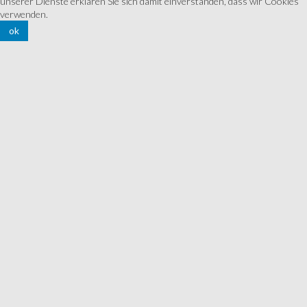
unserer Dienste erklären Sie sich damit einverstanden, dass wir Cookies
verwenden.
ok