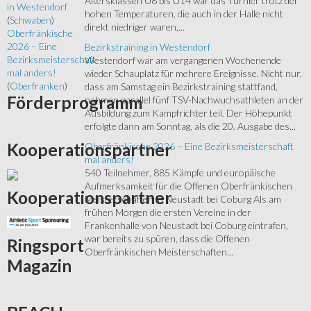
Altersklassen U8 bis U14 war das Turnier trotz der
in Westendorf
hohen Temperaturen, die auch in der Halle nicht
(
Schwaben
)
direkt niedriger waren,...
Oberfränkische
2026 – Eine
Bezirkstraining in Westendorf
Bezirksmeisterschaft
Westendorf war am vergangenen Wochenende
mal anders!
wieder Schauplatz für mehrere Ereignisse. Nicht nur,
(
Oberfranken
)
dass am Samstag ein Bezirkstraining stattfand,
Förderprogramm
nahmen parallel fünf TSV-Nachwuchsathleten an der
Ausbildung zum Kampfrichter teil. Der Höhepunkt
erfolgte dann am Sonntag, als die 20. Ausgabe des...
Kooperationspartner
Oberfränkische 2026 – Eine Bezirksmeisterschaft
mal anders!
540 Teilnehmer, 885 Kämpfe und europäische
Aufmerksamkeit für die Offenen Oberfränkischen
Kooperationspartner
Meisterschaften in Neustadt bei Coburg Als am
frühen Morgen die ersten Vereine in der
Frankenhalle von Neustadt bei Coburg eintrafen,
war bereits zu spüren, dass die Offenen
Ringsport
Oberfränkischen Meisterschaften...
Magazin