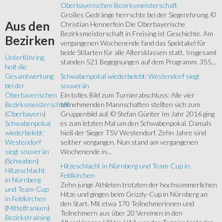
Oberbayerischen Bezirksmeisterschaft
Großes Gedränge herrschte bei der Siegerehrung. ©
Aus
den
Christian Hennerfein Die Oberbayerische
Bezirksmeisterschaft in Freising ist Geschichte. Am
Bezirken
vergangenen Wochenende fand das Spektakel für
beide Stilarten für alle Altersklassen statt. Insgesamt
Unterföhring
standen 521 Begegnungen auf dem Programm. 355...
holt die
Schwabenpokal wiederbelebt: Westendorf siegt
Gesamtwertung
souverän
bei der
Ein tolles Bild zum Turnierabschluss: Alle vier
Oberbayerischen
teilnehmenden Mannschaften stellten sich zum
Bezirksmeisterschaft
Gruppenbild auf. © Stefan Günter Im Jahr 2016 ging
(
Oberbayern
)
es zum letzten Mal um den Schwabenpokal. Damals
Schwabenpokal
hieß der Sieger TSV Westendorf. Zehn Jahre sind
wiederbelebt:
seither vergangen. Nun stand am vergangenen
Westendorf
Wochenende in...
siegt souverän
(
Schwaben
)
Hitzeschlacht in Nürnberg und Team-Cup in
Hitzeschlacht
Feldkirchen
in Nürnberg
Zehn junge Athleten trotzten der hochsommerlichen
und Team-Cup
Hitze und gingen beim Grizzly-Cup in Nürnberg an
in Feldkirchen
den Start. Mit etwa 170 Teilnehmerinnen und
(
Mittelfranken
)
Teilnehmern aus über 20 Vereinen in den
Bezirkstraining