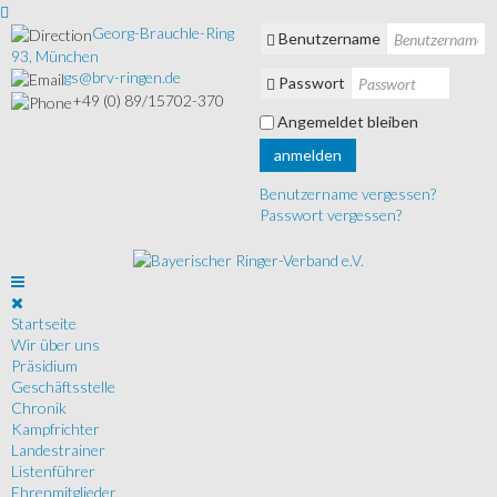
Georg-Brauchle-Ring
Benutzername
93, München
gs@brv-ringen.de
Passwort
+49 (0) 89/15702-370
Angemeldet bleiben
anmelden
Benutzername vergessen?
Passwort vergessen?
Startseite
Wir über uns
Präsidium
Geschäftsstelle
Chronik
Kampfrichter
Landestrainer
Listenführer
Ehrenmitglieder