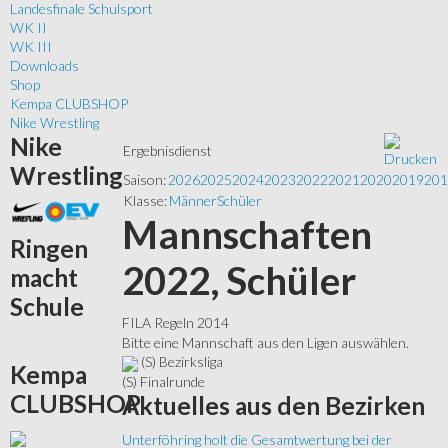
Landesfinale Schulsport
WK II
WK III
Downloads
Shop
Kempa CLUBSHOP
Nike Wrestling
Nike
Ergebnisdienst
Wrestling
Saison:
2026
2025
2024
2023
2022
2021
2020
2019
201
Klasse:
Männer
Schüler
Mannschaften
Ringen
2022, Schüler
macht
Schule
FILA Regeln 2014
Bitte eine Mannschaft aus den Ligen auswählen.
(S) Bezirksliga
Kempa
(S) Finalrunde
CLUBSHOP
Aktuelles
aus den Bezirken
Unterföhring holt die Gesamtwertung bei der