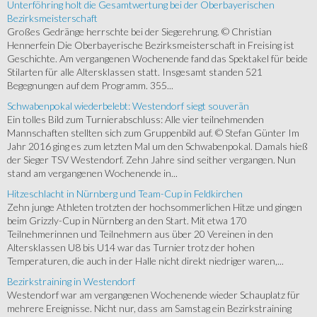
Unterföhring holt die Gesamtwertung bei der Oberbayerischen
Bezirksmeisterschaft
Großes Gedränge herrschte bei der Siegerehrung. © Christian
Hennerfein Die Oberbayerische Bezirksmeisterschaft in Freising ist
Geschichte. Am vergangenen Wochenende fand das Spektakel für beide
Stilarten für alle Altersklassen statt. Insgesamt standen 521
Begegnungen auf dem Programm. 355...
Schwabenpokal wiederbelebt: Westendorf siegt souverän
Ein tolles Bild zum Turnierabschluss: Alle vier teilnehmenden
Mannschaften stellten sich zum Gruppenbild auf. © Stefan Günter Im
Jahr 2016 ging es zum letzten Mal um den Schwabenpokal. Damals hieß
der Sieger TSV Westendorf. Zehn Jahre sind seither vergangen. Nun
stand am vergangenen Wochenende in...
Hitzeschlacht in Nürnberg und Team-Cup in Feldkirchen
Zehn junge Athleten trotzten der hochsommerlichen Hitze und gingen
beim Grizzly-Cup in Nürnberg an den Start. Mit etwa 170
Teilnehmerinnen und Teilnehmern aus über 20 Vereinen in den
Altersklassen U8 bis U14 war das Turnier trotz der hohen
Temperaturen, die auch in der Halle nicht direkt niedriger waren,...
Bezirkstraining in Westendorf
Westendorf war am vergangenen Wochenende wieder Schauplatz für
mehrere Ereignisse. Nicht nur, dass am Samstag ein Bezirkstraining