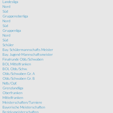
Landesliga
Nord
Süd
Gruppenoberliga
Nord
Süd
Gruppenliga
Nord
Süd
Schüler
Bay. Schülermannschafts Meister
Bay. Jugend-Mannschaftsmeister
Finalrunde Obb./Schwaben
BOL Mittelfranken
BOL Obb./Schw.
Obb./Schwaben Gr. A
Obb./Schwaben Gr. B
Ndb./Opf.
Grenzlandliga
Oberfranken
Mittelfranken
Meisterschaften/Turniere
Bayerische Meisterschaften
Bezirksmeisterschaften