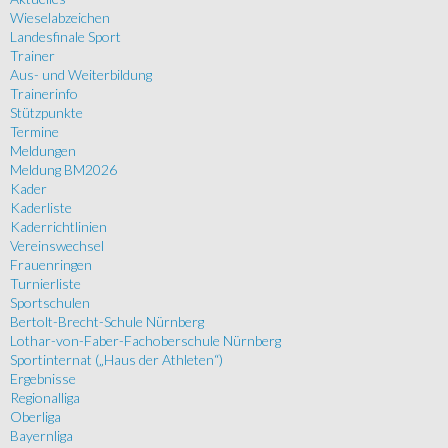
Wieselabzeichen
Landesfinale Sport
Trainer
Aus- und Weiterbildung
Trainerinfo
Stützpunkte
Termine
Meldungen
Meldung BM2026
Kader
Kaderliste
Kaderrichtlinien
Vereinswechsel
Frauenringen
Turnierliste
Sportschulen
Bertolt-Brecht-Schule Nürnberg
Lothar-von-Faber-Fachoberschule Nürnberg
Sportinternat („Haus der Athleten“)
Ergebnisse
Regionalliga
Oberliga
Bayernliga