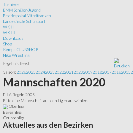
Turniere
BMM Schüler/Jugend
Bezirkspokal Mittelfranken
Landesfinale Schulsport
WK II
WK III
Downloads
Shop
Kempa CLUBSHOP
Nike Wrestling
Ergebnisdienst
Saison:
2026
2025
2024
2023
2022
2021
2020
2019
2018
2017
2016
2015
2
Mannschaften 2020
FILA Regeln 2005
Bitte eine Mannschaft aus den Ligen auswählen.
Oberliga
Bayernliga
Gruppenliga
Aktuelles
aus den Bezirken