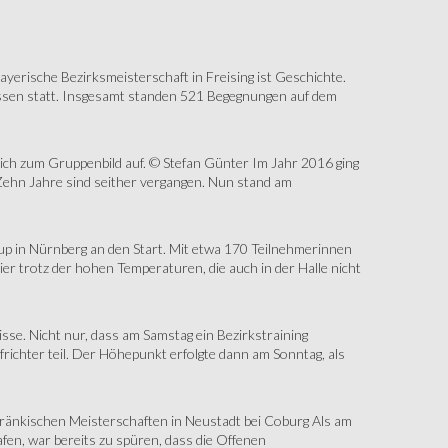
erische Bezirksmeisterschaft in Freising ist Geschichte.
assen statt. Insgesamt standen 521 Begegnungen auf dem
sich zum Gruppenbild auf. © Stefan Günter Im Jahr 2016 ging
Zehn Jahre sind seither vergangen. Nun stand am
up in Nürnberg an den Start. Mit etwa 170 Teilnehmerinnen
r trotz der hohen Temperaturen, die auch in der Halle nicht
e. Nicht nur, dass am Samstag ein Bezirkstraining
ichter teil. Der Höhepunkt erfolgte dann am Sonntag, als
änkischen Meisterschaften in Neustadt bei Coburg Als am
fen, war bereits zu spüren, dass die Offenen