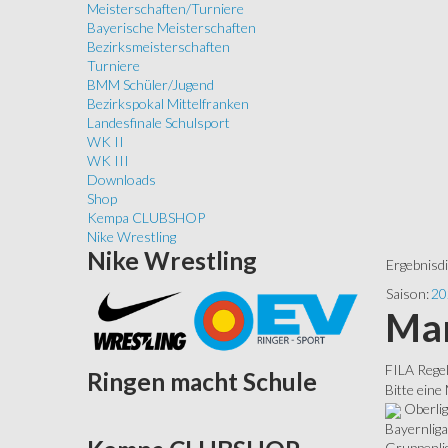
Meisterschaften/Turniere
Bayerische Meisterschaften
Bezirksmeisterschaften
Turniere
BMM Schüler/Jugend
Bezirkspokal Mittelfranken
Landesfinale Schulsport
WK II
WK III
Downloads
Shop
Kempa CLUBSHOP
Nike Wrestling
Nike
Wrestling
Ergebnisd
Saison:
20
Man
FILA Rege
Ringen
macht Schule
Bitte eine
Oberli
Bayernliga
Gruppenli