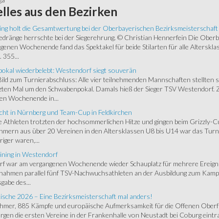
lles
aus den Bezirken
ing holt die Gesamtwertung bei der Oberbayerischen Bezirksmeisterschaft
ränge herrschte bei der Siegerehrung. © Christian Hennerfein Die Oberbay
enen Wochenende fand das Spektakel für beide Stilarten für alle Alterskl
 355...
okal wiederbelebt: Westendorf siegt souverän
 Bild zum Turnierabschluss: Alle vier teilnehmenden Mannschaften stellten 
zten Mal um den Schwabenpokal. Damals hieß der Sieger TSV Westendorf. 
en Wochenende in...
cht in Nürnberg und Team-Cup in Feldkirchen
 Athleten trotzten der hochsommerlichen Hitze und gingen beim Grizzly-C
hmern aus über 20 Vereinen in den Altersklassen U8 bis U14 war das Turnie
riger waren,...
ining in Westendorf
 war am vergangenen Wochenende wieder Schauplatz für mehrere Ereigniss
 nahmen parallel fünf TSV-Nachwuchsathleten an der Ausbildung zum Kampfr
gabe des...
ische 2026 – Eine Bezirksmeisterschaft mal anders!
ehmer, 885 Kämpfe und europäische Aufmerksamkeit für die Offenen Oberfr
gen die ersten Vereine in der Frankenhalle von Neustadt bei Coburg eintra