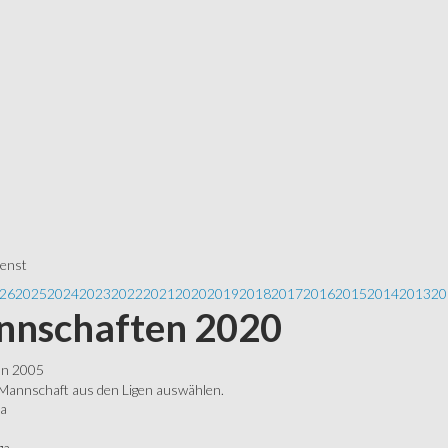
ienst
26
2025
2024
2023
2022
2021
2020
2019
2018
2017
2016
2015
2014
2013
20
nschaften 2020
ln 2005
 Mannschaft aus den Ligen auswählen.
ga
ga