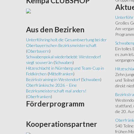
Kempa
CLUBSHOP
Aktue
Unterföhr
Großes Ged
Aus
den Bezirken
Am vergang
Programm.
Unterföhring holt die Gesamtwertung bei der
Schwabenp
Oberbayerischen Bezirksmeisterschaft
Ein tolles
(
Oberbayern
)
es zum let
Schwabenpokal wiederbelebt: Westendorf
vergangen
siegt souverän
(
Schwaben
)
Hitzeschlacht in Nürnberg und Team-Cup in
Hitzeschla
Feldkirchen
(
Mittelfranken
)
Zehn junge
Bezirkstraining in Westendorf
(
Schwaben
)
und Teilne
Oberfränkische 2026 – Eine
direkt nied
Bezirksmeisterschaft mal anders!
Bezirkstra
(
Oberfranken
)
Westendorf
Förderprogramm
stattfand,
die 20. Aus
Oberfränk
Kooperationspartner
540 Teiln
frühen Mor