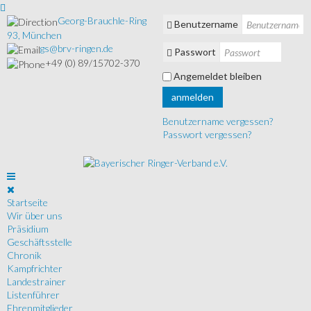
Georg-Brauchle-Ring
Benutzername
93, München
gs@brv-ringen.de
Passwort
+49 (0) 89/15702-370
Angemeldet bleiben
anmelden
Benutzername vergessen?
Passwort vergessen?
Startseite
Wir über uns
Präsidium
Geschäftsstelle
Chronik
Kampfrichter
Landestrainer
Listenführer
Ehrenmitglieder