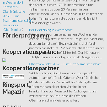
Hitze und gingen beim Grizzly-Cup in Nürnberg an
in Westendorf
den Start. Mit etwa 170 Teilnehmerinnen und
(
Schwaben
)
Teilnehmern aus über 20 Vereinen in den
Oberfränkische
Altersklassen U8 bis U14 war das Turnier trotz der
2026 – Eine
hohen Temperaturen, die auch in der Halle nicht
Bezirksmeisterschaft
direkt niedriger waren,...
mal anders!
(
Oberfranken
)
Bezirkstraining in Westendorf
Förderprogramm
Westendorf war am vergangenen Wochenende
wieder Schauplatz für mehrere Ereignisse. Nicht nur,
dass am Samstag ein Bezirkstraining stattfand,
nahmen parallel fünf TSV-Nachwuchsathleten an der
Kooperationspartner
Ausbildung zum Kampfrichter teil. Der Höhepunkt
erfolgte dann am Sonntag, als die 20. Ausgabe des...
Oberfränkische 2026 – Eine Bezirksmeisterschaft
Kooperationspartner
mal anders!
540 Teilnehmer, 885 Kämpfe und europäische
Aufmerksamkeit für die Offenen Oberfränkischen
Meisterschaften in Neustadt bei Coburg Als am
Ringsport
frühen Morgen die ersten Vereine in der
Magazin
Frankenhalle von Neustadt bei Coburg eintrafen,
war bereits zu spüren, dass die Offenen
Oberfränkischen Meisterschaften...