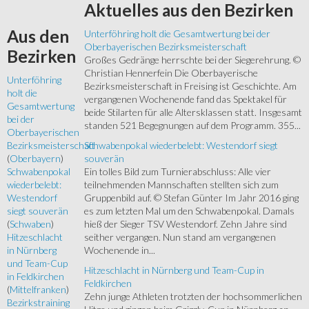
Aktuelles
aus den Bezirken
Aus
den
Unterföhring holt die Gesamtwertung bei der
Oberbayerischen Bezirksmeisterschaft
Bezirken
Großes Gedränge herrschte bei der Siegerehrung. ©
Christian Hennerfein Die Oberbayerische
Unterföhring
Bezirksmeisterschaft in Freising ist Geschichte. Am
holt die
vergangenen Wochenende fand das Spektakel für
Gesamtwertung
beide Stilarten für alle Altersklassen statt. Insgesamt
bei der
standen 521 Begegnungen auf dem Programm. 355...
Oberbayerischen
Schwabenpokal wiederbelebt: Westendorf siegt
Bezirksmeisterschaft
souverän
(
Oberbayern
)
Ein tolles Bild zum Turnierabschluss: Alle vier
Schwabenpokal
teilnehmenden Mannschaften stellten sich zum
wiederbelebt:
Gruppenbild auf. © Stefan Günter Im Jahr 2016 ging
Westendorf
es zum letzten Mal um den Schwabenpokal. Damals
siegt souverän
hieß der Sieger TSV Westendorf. Zehn Jahre sind
(
Schwaben
)
seither vergangen. Nun stand am vergangenen
Hitzeschlacht
Wochenende in...
in Nürnberg
und Team-Cup
Hitzeschlacht in Nürnberg und Team-Cup in
in Feldkirchen
Feldkirchen
(
Mittelfranken
)
Zehn junge Athleten trotzten der hochsommerlichen
Bezirkstraining