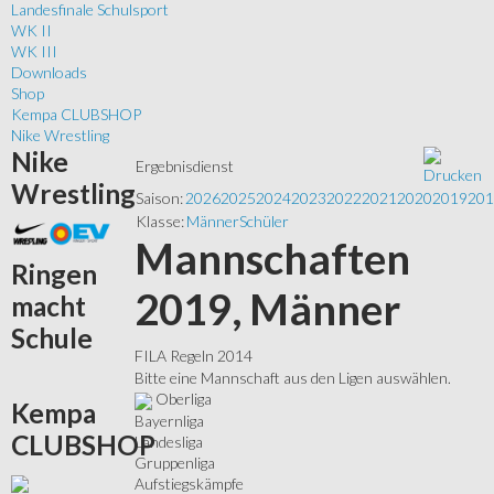
Landesfinale Schulsport
WK II
WK III
Downloads
Shop
Kempa CLUBSHOP
Nike Wrestling
Nike
Ergebnisdienst
Wrestling
Saison:
2026
2025
2024
2023
2022
2021
2020
2019
201
Klasse:
Männer
Schüler
Mannschaften
Ringen
2019, Männer
macht
Schule
FILA Regeln 2014
Bitte eine Mannschaft aus den Ligen auswählen.
Oberliga
Kempa
Bayernliga
CLUBSHOP
Landesliga
Gruppenliga
Aufstiegskämpfe