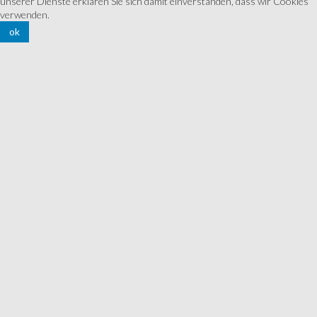
unserer Dienste erklären Sie sich damit einverstanden, dass wir Cookies
verwenden.
ok