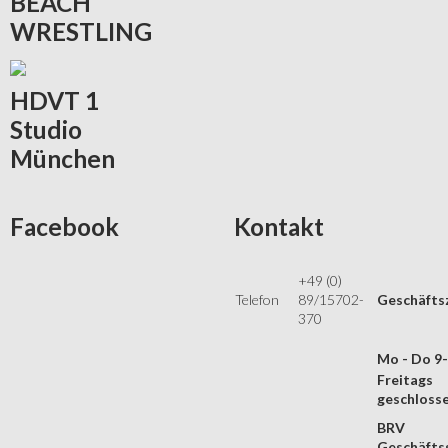
BEACH
WRESTLING
HDVT
1
Studio
München
Facebook
Kontakt
+49 (0)
Telefon
89/15702-
Geschäfts
370
Mo - Do 9
Freitags
geschloss
BRV
Geschäftss