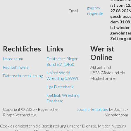
ist vom 12.
gs@brv-
Email
27.08.2026
ringen.de
geschloss
dem 31.08
ist wieder
gewohnte
Zeiten geö
Rechtliches
Links
Wer
ist
Online
Impressum
Deutscher Ringer-
Bund e.V. (DRB)
Rechtehinweis
Aktuell sind
United World
4823 Gäste und ein
Datenschutzerklärung
Wrestling (UWW)
Mitglied online
Liga Datenbank
foeldeak Wrestling
Database
Copyright © 2025 - Bayerischer
Joomla Templates
by Joomla-
Ringer-Verband e.V.
Monster.com
Cookies erleichtern die Bereitstellung unserer Dienste. Mit der Nutzung