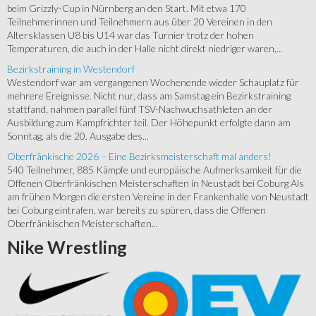
beim Grizzly-Cup in Nürnberg an den Start. Mit etwa 170
Teilnehmerinnen und Teilnehmern aus über 20 Vereinen in den
Altersklassen U8 bis U14 war das Turnier trotz der hohen
Temperaturen, die auch in der Halle nicht direkt niedriger waren,...
Bezirkstraining in Westendorf
Westendorf war am vergangenen Wochenende wieder Schauplatz für
mehrere Ereignisse. Nicht nur, dass am Samstag ein Bezirkstraining
stattfand, nahmen parallel fünf TSV-Nachwuchsathleten an der
Ausbildung zum Kampfrichter teil. Der Höhepunkt erfolgte dann am
Sonntag, als die 20. Ausgabe des...
Oberfränkische 2026 – Eine Bezirksmeisterschaft mal anders!
540 Teilnehmer, 885 Kämpfe und europäische Aufmerksamkeit für die
Offenen Oberfränkischen Meisterschaften in Neustadt bei Coburg Als
am frühen Morgen die ersten Vereine in der Frankenhalle von Neustadt
bei Coburg eintrafen, war bereits zu spüren, dass die Offenen
Oberfränkischen Meisterschaften...
Nike
Wrestling