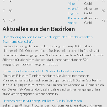
F
80
PS
Mike
Giehl
Valentir,
Alexander
F
80
SS
Evgeniy
Giehl
Kaltschew,
Alexander
G
75 A
PS
Andrej
Giehl
Aktuelles
aus den Bezirken
Unterföhring holt die Gesamtwertung bei der Oberbayerischen
Bezirksmeisterschaft
Großes Gedränge herrschte bei der Siegerehrung. © Christian
Hennerfein Die Oberbayerische Bezirksmeisterschaft in Freising ist
Geschichte. Am vergangenen Wochenende fand das Spektakel für beide
Stilarten für alle Altersklassen statt. Insgesamt standen 521
Begegnungen auf dem Programm. 355...
Schwabenpokal wiederbelebt: Westendorf siegt souverän
Ein tolles Bild zum Turnierabschluss: Alle vier teilnehmenden
Mannschaften stellten sich zum Gruppenbild auf. © Stefan Günter Im
Jahr 2016 ging es zum letzten Mal um den Schwabenpokal. Damals hieß
der Sieger TSV Westendorf. Zehn Jahre sind seither vergangen. Nun
stand am vergangenen Wochenende in...
Hitzeschlacht in Nürnberg und Team-Cup in Feldkirchen
Zehn junge Athleten trotzten der hochsommerlichen Hitze und gingen