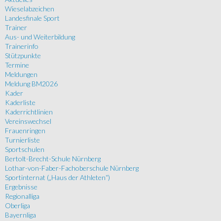
Wieselabzeichen
Landesfinale Sport
Trainer
Aus- und Weiterbildung
Trainerinfo
Stützpunkte
Termine
Meldungen
Meldung BM2026
Kader
Kaderliste
Kaderrichtlinien
Vereinswechsel
Frauenringen
Turnierliste
Sportschulen
Bertolt-Brecht-Schule Nürnberg
Lothar-von-Faber-Fachoberschule Nürnberg
Sportinternat („Haus der Athleten“)
Ergebnisse
Regionalliga
Oberliga
Bayernliga