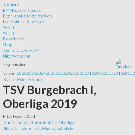
Turniere
BMM Schüler/Jugend
Bezirkspokal Mittelfranken
Landesfinale Schulsport
WK II
WK III
Downloads
Shop
Kempa CLUBSHOP
Nike Wrestling
Ergebnisdienst
Saison:
2026
2025
2024
2023
2022
2021
2020
2019
2018
2017
2016
2015
2
Klasse:
Männer
Schüler
TSV Burgebrach I,
Oberliga 2019
FILA Regeln 2014
Zur Mannschaftübersicht
Zur Oberliga
Nord
Kampfübersicht
Mannschaftsliste