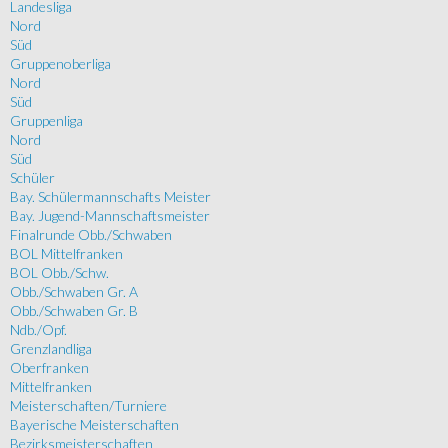
Landesliga
Nord
Süd
Gruppenoberliga
Nord
Süd
Gruppenliga
Nord
Süd
Schüler
Bay. Schülermannschafts Meister
Bay. Jugend-Mannschaftsmeister
Finalrunde Obb./Schwaben
BOL Mittelfranken
BOL Obb./Schw.
Obb./Schwaben Gr. A
Obb./Schwaben Gr. B
Ndb./Opf.
Grenzlandliga
Oberfranken
Mittelfranken
Meisterschaften/Turniere
Bayerische Meisterschaften
Bezirksmeisterschaften