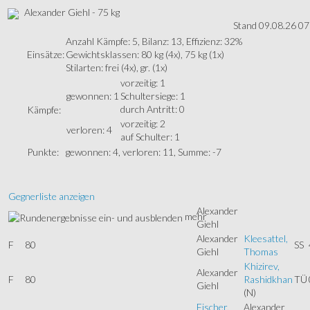
Alexander Giehl - 75 kg
Stand 09.08.26 07
Anzahl Kämpfe: 5, Bilanz: 13, Effizienz: 32%
Einsätze:
Gewichtsklassen: 80 kg (4x), 75 kg (1x)
Stilarten: frei (4x), gr. (1x)
vorzeitig: 1
gewonnen: 1
Schultersiege: 1
durch Antritt: 0
Kämpfe:
vorzeitig: 2
verloren: 4
auf Schulter: 1
Punkte:
gewonnen: 4, verloren: 11, Summe: -7
Gegnerliste anzeigen
Alexander
mehr
Giehl
Alexander
Kleesattel,
F
80
SS
Giehl
Thomas
Khizirev,
Alexander
F
80
Rashidkhan
TÜ
Giehl
(N)
Fischer,
Alexander