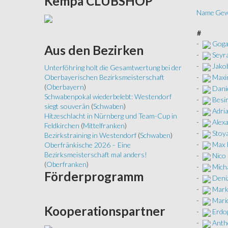
Kempa
CLUBSHOP
Name
Gew
#
-
Goga
Aus
den Bezirken
-
Seyr
-
Jakob
Unterföhring holt die Gesamtwertung bei der
-
Maxi
Oberbayerischen Bezirksmeisterschaft
(
Oberbayern
)
-
Dani
Schwabenpokal wiederbelebt: Westendorf
-
Besir
siegt souverän
(
Schwaben
)
-
Adri
Hitzeschlacht in Nürnberg und Team-Cup in
-
Alexa
Feldkirchen
(
Mittelfranken
)
-
Stoya
Bezirkstraining in Westendorf
(
Schwaben
)
-
Max K
Oberfränkische 2026 – Eine
Bezirksmeisterschaft mal anders!
-
Nico
(
Oberfranken
)
-
Mich
Förderprogramm
-
Deni
-
Mark
-
Mari
Kooperationspartner
-
Erdo
-
Anth