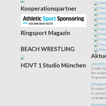
-
Tobi
Kooperationspartner
-
Marc
-
Chris
-
Kevi
-
Micha
-
Evgen
Ringsport
Magazin
-
Fran
-
Erkan
-
Yusuf
BEACH
WRESTLING
-
Phili
Aktue
HDVT
1 Studio München
Unterföhr
Großes Ged
Am vergang
Programm.
Schwabenp
Ein tolles
es zum let
vergangen
Hitzeschla