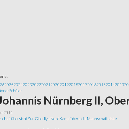
ienst
26
2025
2024
2023
2022
2021
2020
2019
2018
2017
2016
2015
2014
2013
20
nner
Schüler
Johannis Nürnberg II, Obe
ln 2014
schaftübersicht
Zur Oberliga Nord
Kampfübersicht
Mannschaftsliste