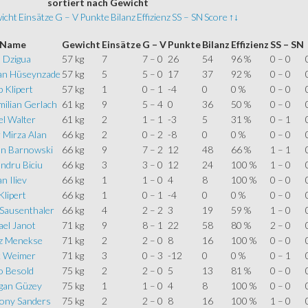
sortiert
nach Gewicht
icht
Einsätze
G – V
Punkte
Bilanz
Effizienz
SS – SN
Score
↑↓
Name
Gewicht
Einsätze
G – V
Punkte
Bilanz
Effizienz
SS – SN
 Dzigua
57 kg
7
7 – 0
26
54
96 %
0 – 0
an Hüseynzade
57 kg
5
5 – 0
17
37
92 %
0 – 0
 Klipert
57 kg
1
0 – 1
-4
0
0 %
0 – 0
milian Gerlach
61 kg
9
5 – 4
0
36
50 %
0 – 0
el Walter
61 kg
2
1 – 1
-3
5
31 %
0 – 1
 Mirza Alan
66 kg
2
0 – 2
-8
0
0 %
0 – 0
an Barnowski
66 kg
9
7 – 2
12
48
66 %
1 – 1
ndru Biciu
66 kg
3
3 – 0
12
24
100 %
1 – 0
n Iliev
66 kg
1
1 – 0
4
8
100 %
0 – 0
lipert
66 kg
1
0 – 1
-4
0
0 %
0 – 0
 Sausenthaler
66 kg
4
2 – 2
3
19
59 %
1 – 0
ael Janot
71 kg
9
8 – 1
22
58
80 %
2 – 0
z Menekse
71 kg
2
2 – 0
8
16
100 %
0 – 0
 Weimer
71 kg
3
0 – 3
-12
0
0 %
0 – 1
o Besold
75 kg
2
2 – 0
5
13
81 %
0 – 0
gan Güzey
75 kg
1
1 – 0
4
8
100 %
0 – 0
ony Sanders
75 kg
2
2 – 0
8
16
100 %
1 – 0