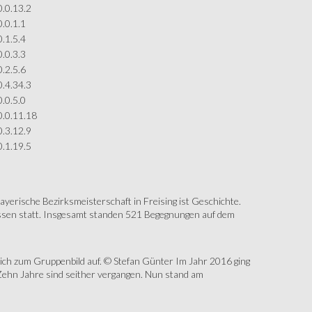
0.0.13.2
0.0.1.1
0.1.5.4
0.0.3.3
0.2.5.6
0.4.34.3
0.0.5.0
0.0.11.18
0.3.12.9
0.1.19.5
erische Bezirksmeisterschaft in Freising ist Geschichte.
assen statt. Insgesamt standen 521 Begegnungen auf dem
sich zum Gruppenbild auf. © Stefan Günter Im Jahr 2016 ging
Zehn Jahre sind seither vergangen. Nun stand am