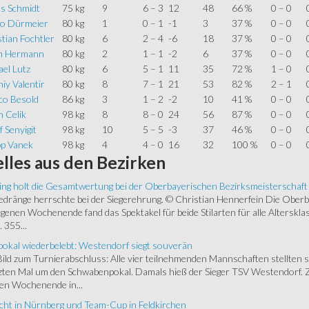
as Schmidt
75 kg
9
6 – 3
12
48
66 %
0 – 0
o Dürmeier
80 kg
1
0 – 1
-1
3
37 %
0 – 0
tian Fochtler
80 kg
6
2 – 4
-6
18
37 %
0 – 0
n Hermann
80 kg
2
1 – 1
-2
6
37 %
0 – 0
el Lutz
80 kg
6
5 – 1
11
35
72 %
1 – 0
iy Valentir
80 kg
8
7 – 1
21
53
82 %
2 – 1
co Besold
86 kg
3
1 – 2
-2
10
41 %
0 – 0
 Celik
98 kg
8
8 – 0
24
56
87 %
0 – 0
 Senyigit
98 kg
10
5 – 5
-3
37
46 %
0 – 0
pp Vanek
98 kg
4
4 – 0
16
32
100 %
0 – 0
lles
aus den Bezirken
ing holt die Gesamtwertung bei der Oberbayerischen Bezirksmeisterschaft
ränge herrschte bei der Siegerehrung. © Christian Hennerfein Die Oberbay
enen Wochenende fand das Spektakel für beide Stilarten für alle Alterskl
 355...
okal wiederbelebt: Westendorf siegt souverän
 Bild zum Turnierabschluss: Alle vier teilnehmenden Mannschaften stellten 
zten Mal um den Schwabenpokal. Damals hieß der Sieger TSV Westendorf. 
en Wochenende in...
cht in Nürnberg und Team-Cup in Feldkirchen