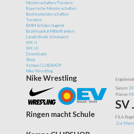
Meisterschaften/Turniere
Bayerische Meisterschaften
Bezirksmeisterschaften
Turniere
BMM Schüler/Jugend
Bezirkspokal Mittelfranken
Landesfinale Schulsport
WK II
WK III
Downloads
Shop
Kempa CLUBSHOP
Nike Wrestling
Nike
Wrestling
Ergebnisd
Saison:
20
Klasse:
Mä
SV 
Ringen
macht Schule
FILA Rege
Zur Mann